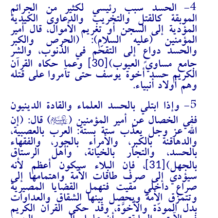
4- الحسد سبب رئيسي لكثير من الجرائم
الموبقة كالقتل والتخريب والدعاوى الكيدية
المؤدية إلى السجن أو تغريم الأموال، قال أمير
المؤمنين (عليه السلام): (الحرص والكبر
والحسد دواعٍ إلى التقحّم في الذنوب، والشر
[30]
جامع مساوي العيوب)
وعما حكاه القرآن
الكريم حسد أخوة يوسف حتى تآمروا على قتله
وهم أولاد أنبياء.
5- وإذا ابتلي بالحسد العلماء والقادة الدينيون
A
ففي الخصال عن أمير المؤمنين (
) قال: (إن
الله عز وجل يعذب ستة بستة: العرب بالعصبية،
والدهاقنة بالكبر، والأمراء بالجور، والفقهاء
بالحسد، والتجار بالخيانة، وأهل الرستاق
[31]
بالجهل)
، فإن البلاء سيكون أعظم لأنه
سيؤدي إلى صرف طاقات الأمة واهتمامها إلى
صراع داخلي مقيت فتهمل القضايا المصيرية
وتتمزق الأمة ويحصل بينها الشقاق والعداوات
بدل المودّة والأخوَّة، وقد حكى القرآن الكريم