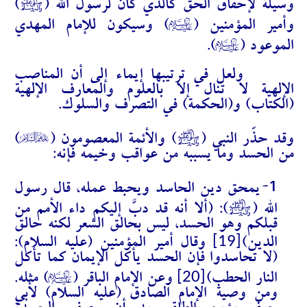
J
وسيلة لإحقاق الحق كالذي كان لرسول الله (
)
A
وأمير المؤمنين (
) وسيكون للإمام المهدي
A
الموعود (
).
ولعل في ترتيبها إيماء إلى أن المناصب
الإلهية لا تنال إلا بالعلوم والمعارف الإلهية
(الكتاب) و(الحكمة) في التصرف والسلوك.
%
J
وقد حذّر النبي (
) والأئمة المعصومون (
)
من الحسد وما يسببه من عواقب وخيمه فإنه:
1-
يمحق دين الحاسد ويحبط عمله، قال رسول
J
الله (
): (ألا أنه قد دبَّ إليكم داء الأمم من
قبلكم وهو الحسد، ليس بحالق الشعر لكنه حالق
[19]
الدين)
وقال أمير المؤمنين (عليه السلام):
(لا تحاسدوا فإن الحسد يأكل الإيمان كما تأكل
A
[20]
النار الحطب)
وعن الإمام الباقر (
) مثله.
ومن وصية الإمام الصادق (عليه السلام) لأبي