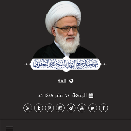
اللغة
الجمعة ٢٣ صفر ١٤٤٨ هـ