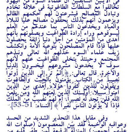
في الآيتين السابقتين أن علماء السوء من اليهود
تحالفوا مع السلطات الطاغوتية في علاقة تخادم
وتبادل المصالح فيشرعنون لهم حكمهم الظالم
ويزعمون أنهم بذلك يحققون مصالح عليا للبلاد
والعباد ويخدعون الناس بما عندهم من العلم
ليسوقوهم وراء إرادة الطواغيت ويصفونهم بأنهم
أهدى من المؤمنين من أجل دنيا زائفة يحصلون
عليها فإذا قام المصلحون بتوعية الأمة وانكشف
زيف علماء السوء خذلهم الله تعالى ونبذهم
المجتمع وحينئذٍ يتخلى الطواغيت عنهم لأنهم
سوف لا يخدمون مشروعهم فيخسرون الدنيا
والآخرة، قال تعالى: {
أَلَمْ تَرَ إِلَى الَّذِينَ أُوتُواْ
نَصِيباً مِّنَ الْكِتَابِ يُؤْمِنُونَ بِالْجِبْتِ وَالطَّاغُوتِ
وَيَقُولُونَ لِلَّذِينَ كَفَرُواْ هَؤُلاء أَهْدَى مِنَ الَّذِينَ
آمَنُواْ سَبِيلاً، أُوْلَـئِكَ الَّذِينَ لَعَنَهُمُ اللّهُ وَمَن يَلْعَنِ
اللّهُ فَلَن تَجِدَ لَهُ نَصِيراً، أَمْ لَهُمْ نَصِيبٌ مِّنَ الْمُلْكِ
فَإِذاً لاَّ يُؤْتُونَ النَّاسَ نَقِيراً } [النساء: 51-53].
وفي مقابل هذا التحذير الشديد من الحسد
وعواقبه الوخيمة فقد بيّن المعصومون (صلوات الله