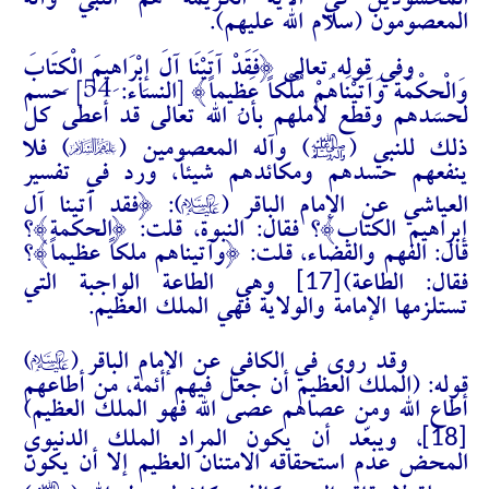
المحسودين في الآية الكريمة هم النبي وآله
المعصومون (سلام الله عليهم).
وفي قوله تعالى {فَقَدْ آتَيْنَا آلَ إِبْرَاهِيمَ الْكِتَابَ
وَالْحِكْمَةَ وَآتَيْنَاهُمْ مُلْكاً عَظِيماً} [النساء: 54] حسم
لحسدهم وقطع لأملهم بأن الله تعالى قد أعطى كل
%
J
ذلك للنبي (
) وآله المعصومين (
) فلا
ينفعهم حسدهم ومكائدهم شيئاً، ورد في تفسير
A
العياشي عن الإمام الباقر (
): {فقد آتينا آل
إبراهيم الكتاب}؟ فقال: النبوة، قلت: {الحكمة}؟
قال: الفهم والقضاء، قلت: {وآتيناهم ملكاً عظيماً}؟
[17]
فقال: الطاعة)
وهي الطاعة الواجبة التي
تستلزمها الإمامة والولاية فهي الملك العظيم.
A
وقد روى في الكافي عن الإمام الباقر (
)
قوله: (الملك العظيم أن جعل فيهم أئمة، من أطاعهم
أطاع الله ومن عصاهم عصى الله فهو الملك العظيم)
[18]
، ويبعّد أن يكون المراد الملك الدنيوي
المحض عدم استحقاقه الامتنان العظيم إلا أن يكون