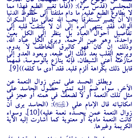
نفسه من الوقوع في آثارها المهلكة، قال العلامة
المجلسي (قدس سره): ((فأما تغيير الطبع فهذا مما
لا يطاوع الطبع عليه، ما دام ملتفتا إلى حظوظ الدنيا
إلا أن يصير مستغرقاً بحب الله تعالى مثل السكران
الواله، فقد ينتهي أمره إلى أن لا يلتفت قلبه إلى
تفاصيل أحوال العباد بل ينظر إلى الكل بعين
واحدة، وهو عين الرحمة، ويرى الكل عباد الله،
وذلك إن كان فهو كالبرق الخاطف لا يدوم،
ويرجع القلب بعد ذلك إلى طبعه، ويعود العدو إلى
منازعته أعني الشيطان، فإنه ينازع بالوسوسة، فمهما
[9]
قابل ذلك بكراهة ألزم قلبه، فقد أدى ما كلفه))
.
ويطلق الحسد على تمني زوال النعمة عن
الآخر، سواء ضمّ إليه تمني حصول الحاسد على
مثل تلك النعمة أو لا لضعف في همته أو عجز في
A
امكانياته قال الإمام علي (
): (الحاسد يرى أن
[10]
زوال النعمة عمن يحسده نعمة عليه)
، وسواء
كانت النعمة مادية أو معنوية كما أشارت إليه الآية
الكريمة وغيرها.