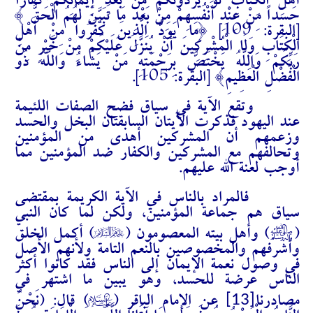
أَهْلِ الْكِتَابِ لَوْ يَرُدُّونَكُمْ مِنْ بَعْدِ إِيمَانِكُمْ كُفَّاراً
حَسَداً مِنْ عِنْدِ أَنْفُسِهِمْ مِنْ بَعْدِ مَا تَبَيَّنَ لَهُمُ الْحَقُّ }
[البقرة: 109] {مَا يَوَدُّ الَّذِينَ كَفَرُوا مِنْ أَهْلِ
الْكِتَابِ وَلَا الْمُشْرِكِينَ أَنْ يُنَزَّلَ عَلَيْكُمْ مِنْ خَيْرٍ مِنْ
رَبِّكُمْ وَاللَّهُ يَخْتَصُّ بِرَحْمَتِهِ مَنْ يَشَاءُ وَاللَّهُ ذُو
الْفَضْلِ الْعَظِيمِ} [البقرة: 105].
وتقع الآية في سياق فضح الصفات اللئيمة
عند اليهود فذكرت الآيتان السابقتان البخل والحسد
وزعمهم أن المشركين أهدى من المؤمنين
وتحالفهم مع المشركين والكفار ضد المؤمنين مما
أوجب لعنة الله عليهم.
فالمراد بالناس في الآية الكريمة بمقتضى
سياق هم جماعة المؤمنين، ولكن لما كان النبي
%
J
(
) وأهل بيته المعصومون (
) أكمل الخلق
وأشرفهم والمخصوصين بالنعم التامة ولأنهم الأصل
في وصول نعمة الإيمان إلى الناس فقد كانوا أكثر
الناس عرضة للحسد، وهو يبين ما اشتهر في
A
[13]
مصادرنا
عن الإمام الباقر (
) قال: (نَحْنُ