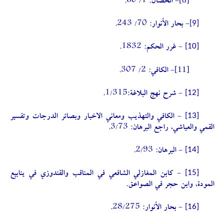
- الخصال: 1/ 60.
[9]
- بحار الأنوار: 70/ 243.
[10]
- غرر الحكم: 1832.
[11]
- الكافي: 2/ 307.
[12]
- شرح نهج البلاغة:1/315.
[13]
- الكافي والتهذيب ومعاني الاخبار وبصائر الدرجات وتفسير
القمي والعياشي، راجع البرهان: 3/73.
[14]
- البرهان: 2/93.
[15]
- كابن المغازلي الشافعي في المناقب والقندوزي في ينابيع
المودة، وابن حجر في الصواعق.
[16]
- بحار الأنوار: 28/275.