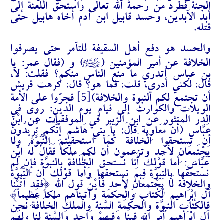
الجنة فطرد من رحمة الله تعالى واستحق اللعنة إلى
أبد الآبدين، وحسد قابيل ابن آدم أخاه هابيل حتى
قتله.
والحسد هو دفع أهل السقيفة للتآمر حتى يصرفوا
A
الخلافة عن أمير المؤمنين (
) و (فقال عمر: يا
بن عباس أتدري ما منع الناس منكم؟ فقلت: لا،
قال: لكني أدري، قلت: فما هو؟ قال: كرهت قريش
[5]
أن تجتمع لكم النبوة والخلافة)
فجرّوا على الأمة
الويلات والكوارث إلى قيام يوم الدين: روى في
الدر المنثور عن ابن الزبير في الموفقيات عن ابْن
عَبَّاس (أَن مُعَاوِيَة قَالَ: يَا بني هَاشم إِنَّكُم تُرِيدُونَ
أَن تستحقوا الْخلَافَة كَمَا استحقيتم النُّبُوَّة وَلَا
يَجْتَمِعَانِ لأحد وتزعمون أَن لكم ملكا فَقَالَ لَهُ ابْن
عَبَّاس: أما قَوْلك أَنا نستحق الْخلَافَة بالنبوّة فَإِن لم
نستحقها بالنبوّة فَبِمَ نستحقها وَأما قَوْلك أَن النُّبُوَّة
والخلافة لَا يَجْتَمِعَانِ لأحد فَأَيْنَ قَول الله {فقد آتَيْنَا
آل إِبْرَاهِيم الْكتاب وَالْحكمَة وآتيناهم ملكا عَظِيما}
فالكتاب النبوّة وَالْحكمَة السّنة وَالْملك الْخلَافَة نَحن
آل إِبْرَاهِيم أَمر الله فِينَا وَفِيهِمْ وَاحِد وَالسّنة لنا وَلَهُم