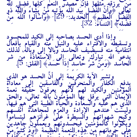
من يرزقه مثلها فإن مصدر النعم كلها فضل الله
تعالى {وَأَنَّ الْفَضْلَ بِيَدِ اللَّهِ يُؤْتِيهِ مَنْ يَشَاءُ وَاللَّهُ ذُو
الْفَضْلِ الْعَظِيمِ} [الحديد: 29] {وَاسْأَلُوا اللَّهَ مِنْ
فَضْلِهِ} [النساء: 32].
وإذا أدى الحسد بصاحبه إلى الكيد للمحسود
وتسقيطه والافتراء عليه والنيل منه والقيام بأفعال
انتقامية منه فسيضيف الحاسد وبالاً إلى وباله، لذلك
يدعو الله تبارك وتعالى إلى الاستعاذة من شر
الحاسد {وَمِنْ شَرِّ حَاسِدٍ إِذَا حَسَدَ} [الفلق: 5].
وتشير الآية الكريمة إلى أنَّ الحسد هو الذي
يدفع الكفار والمنحرفين والفاسقين إلى معاداة
المؤمنين والكيد لهم لأنهم يعرفون حقيقة نعمة
الإيمان التي يرفل بها المؤمنون بالله تعالى، والحق
الذي هم عليه والسعادة والحياة الطيبة التي هم فيها،
وليست عندهم الإرادة والعزم لمجاهدة أنفسهم
وكبح شهواتهم والسيطرة على غرائزهم ليتساموا
ويكونوا كالمؤمنين فيحسدونهم ويعملون جاهدين
على حرمانهم من هذه النعمة العظيمة {وَدَّ كَثِيرٌ مِنْ