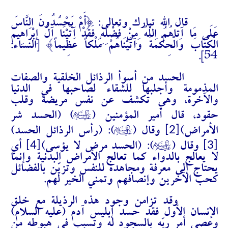
قال الله تبارك وتعالى: {أَمْ يَحْسُدُونَ النَّاسَ
عَلَى مَا آتَاهُمُ اللَّهُ مِنْ فَضْلِهِ فَقَدْ آتَيْنَا آلَ إِبْرَاهِيمَ
الْكِتَابَ وَالْحِكْمَةَ وَآتَيْنَاهُمْ مُلْكاً عَظِيماً} [النساء:
54].
الحسد من أسوأ الرذائل الخلقية والصفات
المذمومة وأجلبها للشقاء لصاحبها في الدنيا
والآخرة، وهي تكشف عن نفس مريضة وقلب
A
حقود، قال أمير المؤمنين (
) (الحسد شر
A
[2]
الأمراض)
وقال (
): (رأس الرذائل الحسد)
A
[4]
[3]
وقال (
):
(الحسد مرض لا يؤسى)
أي
لا يعالج بالدواء كما تعالج الأمراض البدنية وإنما
يحتاج إلى معرفة ومجاهدة للنفس وتزيّن بالفضائل
كحب الآخرين وإنصافهم وتمني الخير لهم.
وقد تزامن وجود هذه الرذيلة مع خلق
الإنسان الأول فقد حسد إبليس آدم (عليه السلام)
وعصى أمر ربّه بالسجود له وتسبب في هبوطه من