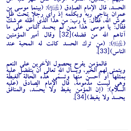
عليهم أجمعين) المنزلة الرفيعة لمن طهّر قلبه من
A
الحسد، قال الإمام الصادق (
): (بينما موسى بن
عمران يناجي ربه ويكلّمه إذ رأى رجلاً تحت ظل
عرش الله، فقال: يا رب: من هذا الذي أظلّه عرشك
فقال: يا موسى هذا ممن لم يحسد الناس على ما
[32]
آتاهم الله من فضله)
وقال أمير المؤمنين
A
(
): (من ترك الحسد كانت له المحبة عند
[33]
الناس)
.
فالمؤمن يفرح بحصول الآخرين على النعم
ويتمنى لهم الخير، ويسأل الله تعالى أن يتفضل عليه
بمثلها أو أحسن منها وتسمّى هذه الحالة الغبطة
وهي ليست مذمومة، قال الإمام الصادق (عليه
السلام): (إن المؤمن يغبط ولا يحسُد، والمنافق
[34]
يحسد ولا يغبط)
.