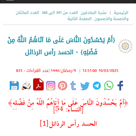
|
الرئيسية
نشرة الصادقين
العدد من 241 الى 260
العدد المائتان
والخمسة والخمسون
الصفحة الثانية
{أَمْ يَحْسُدُونَ النَّاسَ عَلَى مَا آتَاهُمُ اللَّهُ مِنْ
فَضْلِهِ} - الحسد رأس الرذائل
10/03/2025 12:51:00
|
9/رمضان/1446
|عدد القراءات : 835
{أَمْ يَحْسُدُونَ النَّاسَ عَلَى مَا آتَاهُمُ اللَّهُ مِنْ فَضْلِهِ}
[النساء: 54]
[1]
الحسد رأس الرذائل