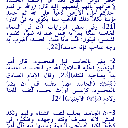
جعفر مؤمن الطاق بعد أن وصف الحسدة
لإخوانهم بأنهم أبغضهم إليه قال: (والله لو قدم
أحدكم ملء الأرض ذهباً على الله ثم حسد
مؤمناً لكان ذلك الذهب مما يكوى به في النار)
[21]
، وفي بعض الروايات (أن في السماء
الخامسة ملَكاً يمرّ به عمل عبد له ضوء كضوء
الشمس، فيقول: قف فأنا ملك الحسد، اضرب به
[22]
وجه صاحبه فإنه حاسد)
.
2-
يضر بالحاسد قبل المحسود، قال أمير
المؤمنين (عليه السلام): (لله در الحسد ما أعدله،
[23]
بدأ بصاحبه فقتله)
وقال الإمام الصادق
A
(
): (الحاسد مضرّ بنفسه قبل أن يضرَّ
بالمحسود، كإبليس أورث بحسده لنفسه اللعنة
A
[24]
ولآدم (
) الاجتباء)
.
3-
أن الحاسد يجلب لنفسه الشقاء والهم ونكد
العيش لأنه يصرف وقته وجهده وتفكيره في
كيفية الكيد لصاحب النعمة وسلبها منه قال أمير