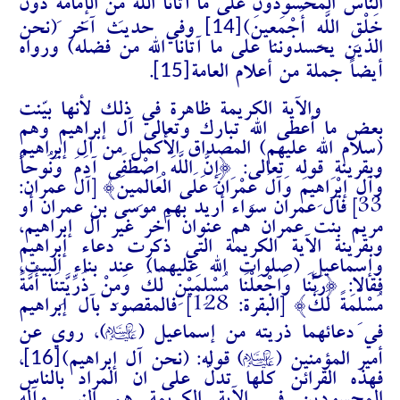
النَّاسُ الْمَحْسُودُونَ عَلَى مَا آتَانَا اللَّهُ مِنَ الْإِمَامَةِ دُونَ
[14]
خَلْقِ اللَّهِ أَجْمَعِينَ)
وفي حديث آخر (نحن
الذين يحسدوننا على ما آتانا الله من فضله) ورواه
[15]
أيضاً جملة من أعلام العامة
.
والآية الكريمة ظاهرة في ذلك لأنها بيّنت
بعض ما أعطى الله تبارك وتعالى آل إبراهيم وهم
(سلام الله عليهم) المصداق الأكمل من آل إبراهيم
وبقرينة قوله تعالى: {إِنَّ اللَّهَ اصْطَفَى آدَمَ وَنُوحاً
وَآلَ إِبْرَاهِيمَ وَآلَ عِمْرَانَ عَلَى الْعَالَمِينَ} [آل عمران:
33] فآل عمران سواء أريد بهم موسى بن عمران أو
مريم بنت عمران هم عنوان آخر غير آل إبراهيم،
وبقرينة الآية الكريمة التي ذكرت دعاء إبراهيم
وإسماعيل (صلوات الله عليهما) عند بناء البيت،
فقالا: {رَبَّنَا وَاجْعَلْنَا مُسْلِمَيْنِ لَكَ وَمِنْ ذُرِّيَّتِنَا أُمَّةً
مُسْلِمَةً لَكَ} [البقرة: 128] فالمقصود بآل إبراهيم
A
في دعائهما ذريته من إسماعيل (
)، روي عن
A
[16]
أمير المؤمنين (
) قوله: (نحن آل إبراهيم)
،
فهذه القرائن كلها تدلّ على ان المراد بالناس