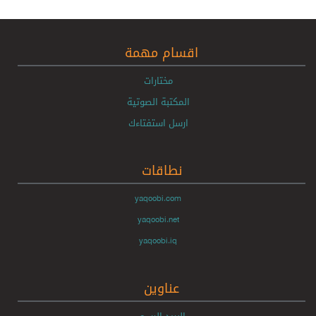
اقسام مهمة
مختارات
المكتبة الصوتية
ارسل استفتاءك
نطاقات
yaqoobi.com
yaqoobi.net
yaqoobi.iq
عناوين