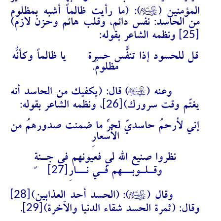
A
المؤمنين (
): (ما رأيت ظالماً أشبه بمظلوم
من الحاسد: نفس دائم، وقلب هائم وحزن لازم)
[25]
ونظمه الشاعر بقوله:
قل للحسود إذا تنفّس حسرةً يا ظالماً وكأنّهُ
مظلومُ.
A
وعنه
(
) قال: (يكفيك من الحاسد أنه
[26]
يغتّم وقت سرورك)
، ونظمه الشاعر بقوله:
إني لأرحمُ حاسديّ لحرِّ ما ضمنت صدورهمُ من
الأسعارِ
نظروا صنيع الله لي فعيونهم في جـنةٍ
[27]
وقـلـوبــهم فـي نــارِ
A
[28]
وقال (
): (الحسد أحد العذابين)
[29]
وقال: (ثمرة الحسد شقاء الدنيا والآخرة)
.