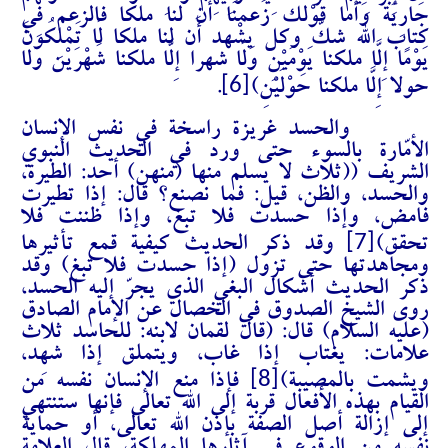
جَارِيَة وَأما قَوْلك زَعمنَا أَن لنا ملكا فالزعم فِي
كتاب الله شكّ وكل يشْهد أَن لنا ملكا لَا تَمْلِكُونَ
يَوْمًا إِلَّا ملكنا يَوْمَيْنِ وَلَا شهرا إِلَّا ملكنا شَهْرَيْن وَلَا
[6]
حولا إِلَّا ملكنا حَوْلَيْنِ)
.
والحسد غريزة راسخة في نفس الإنسان
الأمّارة بالسوء حتى ورد في الحديث النبوي
الشريف ((ثلاث لا يسلم منها (منهن) أحد: الطيرة،
والحسد، والظن، قيل: فما نصنع؟ قال: إذا تطيرت
فامض، وإذا حسدت فلا تبغ، وإذا ظننت فلا
[7]
تحقق)
وقد ذكر الحديث كيفية قمع تأثيرها
ومجاهدتها حتى تزول (إذا حسدت فلا تبغ) وقد
ذكر الحديث أشكال البغي الذي يجرّ إليه الحسد،
روى الشيخ الصدوق في الخصال عن الإمام الصادق
(عليه السلام) قال: (قال لقمان لابنه: للحاسد ثلاث
علامات: يغتاب إذا غاب، ويتملق إذا شهِد،
[8]
ويشمت بالمصيبة)
فإذا منع الإنسان نفسه من
القيام بهذه الأفعال قربة إلى الله تعالى فإنها ستنتهي
إلى إزالة أصل الصفة بإذن الله تعالى، أو حماية