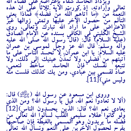
ويزداد الحاسد شقاءً باعتراضه على قضاء الله
تعالى وإرادته، إذ كررت الآية ثلاثاً على ان هذه
النعمة من {مَا آتَاهُمُ اللَّهُ مِنْ فَضْلِهِ} فماذا يعني
التألم من حصول الآخر عليها وتمني زوالها غير
الاعتراض على ما أراد الله تبارك وتعالى، روى
الشيخ الكليني في الكافي بسنده عن الإمام الصادق
(عليه السلام) قال: (قال رسول الله صلى الله عليه
وآله وسلم: قال الله عز وجل لموسى بن عمران
عليه السلام: يا ابن عمران، لا تحسد الناس على ما
آتيتهم من فضلي، ولا تمدّنّ عينيك إلى ذلك، ولا
تتبعه نفسك فإن الحاسد ساخط لنعمي،
صادّ لقسمي بين عبادي، ومن يك كذلك فلستُ منه
[11]
وليس مني)
.
J
وروى ابن مسعود عن رسول الله (
) قال:
(ألا لا تعادوا نعم الله، قيل يا رسول الله؟ ومَن الذي
[12]
يعادي نعم الله؟ قال: الذين يحسدون الناس)
ولو كانوا عقلاء سليمي القلب لسألوا الله تعالى من
فضله ما يريدون وهو المسمى بالغبطة فإن صاحبها
يفرح لحصول الآخرين على النعم ونسأل الله تعالى