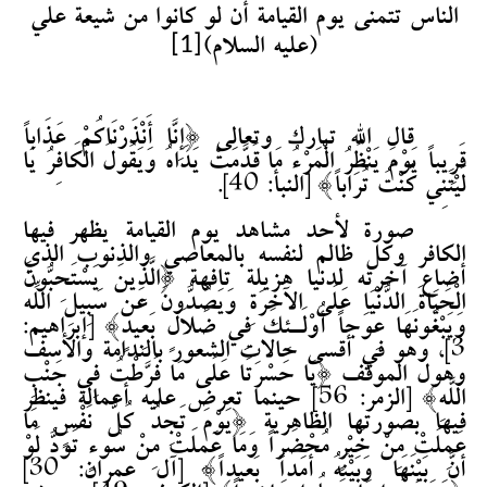
الناس تتمنى يوم القيامة أن لو كانوا من شيعة علي
[1]
(عليه السلام)
قال الله تبارك وتعالى {إِنَّا أَنْذَرْنَاكُمْ عَذَاباً
قَرِيباً يَوْمَ يَنْظُرُ الْمَرْءُ مَا قَدَّمَتْ يَدَاهُ وَيَقُولُ الْكَافِرُ يَا
لَيْتَنِي كُنْتُ تُرَاباً} [النبأ: 40].
صورة لأحد مشاهد يوم القيامة يظهر فيها
الكافر وكل ظالم لنفسه بالمعاصي والذنوب الذي
أضاع آخرته لدنيا هزيلة تافهة {الَّذِينَ يَسْتَحِبُّونَ
الْحَيَاةَ الدُّنْيَا عَلَى الآخِرَةِ وَيَصُدُّونَ عَن سَبِيلِ اللّهِ
وَيَبْغُونَهَا عِوَجاً أُوْلَـئِكَ فِي ضَلاَلٍ بَعِيدٍ} [إبراهيم:
3]، وهو في أقسى حالات الشعور بالندامة والأسف
وهول الموقف {يَا حَسْرَتَا عَلَى مَا فَرَّطْتُ فِي جَنْبِ
اللَّهِ} [الزمر: 56] حينما تعرض عليه أعماله فينظر
فيها بصورتها الظاهرية {يَوْمَ تَجِدُ كُلُّ نَفْسٍ مَا
عَمِلَتْ مِنْ خَيْرٍ مُحْضَراً وَمَا عَمِلَتْ مِنْ سُوءٍ تَوَدُّ لَوْ
أَنَّ بَيْنَهَا وَبَيْنَهُ أَمَداً بَعِيداً} [آل عمران: 30]