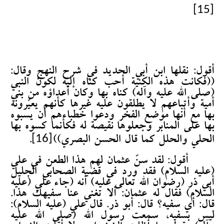
[15]
أقول: نقلها ابن أبي الحديد في شرح النهج وقال:
((فكانت هذه الكنية أحب كناه إليه لكون النبي
(صلى الله عليه وآله) كناه بها وكان أعداؤه من بني
أمية وأتباعهم لا يطلقون عليه غيرها كأنهم يعيّرونه
بها مع أنها موضع الفخر ودعوا خطباءهم أن يسبوه
بها على المنابر وجعلوها نقيصة له فكأنما كسوه بها
[16]
الحلي والحلل كما قال الحسن البصري))
.
أقول: لقد سنّ عثمان لهم هذا الطعن في علي
(عليه السلام) فقد ورد في قضية الصحابي الجليل
أبي ذر (رضوان الله تعالى عليه) أنه (جاء علي (عليه
السلام) فقال له عثمان: ألا تغني عنا سفيهك هذا.
قال: أي سفيه؟ قال: أبو ذر. قال علي (عليه السلام):
ليس بسفيه، سمعت رسول الله (صلى الله عليه