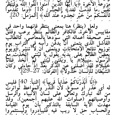
مزرعة الآخرة {يَا أَيُّهَا الَّذِينَ آمَنُوا اتَّقُوا اللَّهَ وَلْتَنْظُرْ
نَفْسٌ مَا قَدَّمَتْ لِغَدٍ} [الحشر: 18] {وَمَا تُقَدِّمُوا
لِأَنْفُسِكُمْ مِنْ خَيْرٍ تَجِدُوهُ عِنْدَ اللَّهِ} [المزمل: 20].
ولعل (ينظر) هنا بمعنى ينتظر فإنهما واحد في
مقاييس الآخرة، فالكافر والظالم ينتظر برعب وقلق
نشر صحيفة أعماله التي سوّدها بالمعاصي، كالطالب
الفاشل الذي يتمنى أن يدفن رأسه في التراب يوم
توزيع نتائج الامتحانات ويتمنى أن لا تنشر {وَيَوْمَ
يَعَضُّ الظَّالِمُ عَلَى يَدَيْهِ يَقُولُ يَا لَيْتَنِي اتَّخَذْتُ مَعَ
الرَّسُولِ سَبِيلاً* يَا وَيْلَتَى لَيْتَنِي لَمْ أَتَّخِذْ فُلَاناً
خَلِيلاً* لَقَدْ أَضَلَّنِي عَنِ الذِّكْرِ بَعْدَ إِذْ جَاءَنِي وَكَانَ
الشَّيْطَانُ لِلْإِنْسَانِ خَذُولاً} [الفرقان: 27-29].
{إِنَّا أَنْذَرْنَاكُمْ عَذَاباً قَرِيباً} [النبأ: 40] فليس
له أي عذر أو مسوِّغ، لأن النُذُر والمواعظ تواترت
من الله تبارك وتعالى على لسان الأنبياء والرسل
وأوصيائهم (صلوات الله عليهم أجمعين)، وقد
مهدّت الآية السابقة بالتذكير بأن يوم القيامة
والحساب حق لا ريب فيه فليبادروا وليستثمروا