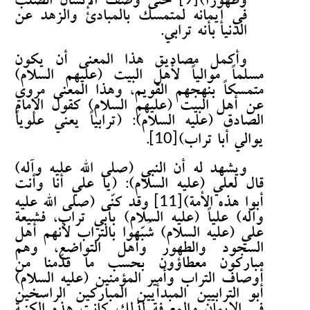
وطهوراً)
حتى وصف الإنسان الصلب
في إيمانه لمتمسك بالمبادئ والزهد عن
الدنيا بأنه ترابي.
وأكمل مصاديق هذا المعنى أن يكون
مسلماً موالياً لأهل البيت (عليهم السلام)
متمسكاً بنهجهم القويم، وهذا المعنى مروي
عن أهل البيت (عليهم السلام) كقول الإمام
الصادق (عليه السلام): (ترابياً يعني علوياً
[10]
يوالي أبا تراب)
.
ويشهد له أن النبي (صلى الله عليه وآله)
قال لعلي (عليه السلام): (يا علي أنا وأنت
[11]
أبوا هذه الأمة)
وقد كنّى (صلى الله عليه
وآله) علياً (عليه السلام) بأبي تراب، فشيعة
علي (عليه السلام) شُبّهوا بالتراب لأنهم أهل
السجود والطهور وأهل التواضع، وهم
مباركون معطاؤون بحسب ما قدّمنا من
أوصاف التراب وأمير المؤمنين (عليه السلام)
أبو الترابيين المبدأيين المباركين الراسخين