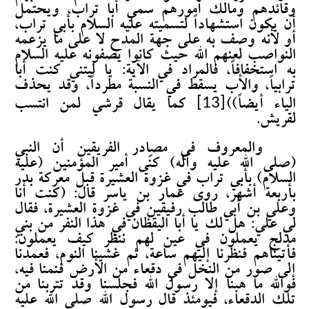
وقائدهم ومالك أمورهم سمي أبا تراب، ويحتمل
أن يكون استشهاداً لتسميته عليه السلام بأبي تراب،
أو لأنه وصف به على جهة المدح لا على ما يزعمه
النواصب لعنهم الله حيث كانوا يصفونه عليه السلام
به استخفافاً، فالمراد في الآية: يا ليتني كنت أبا
ترابياً، والأب يسقط في النسبة مطرداً، وقد يحذف
[13]
الياء أيضاً))
كما يقال قرشي لمن انتسب
لقريش.
والمعروف في مصادر الفريقين أن النبي
(صلى الله عليه وآله) كنّى أمير المؤمنين (عليه
السلام) بأبي تراب في غزوة العشيرة قبل معركة بدر
بأربعة أشهر، روى عمار بن ياسر قال: (كنت أنا
وعلي بن أبي طالب رفيقين في غزوة العشيرة، فقال
لي علي: هل لك يا أبا اليقظان في هذا النفر من بني
مدلج يعملون في عين لهم ننظر كيف يعملون:
فأتيناهم فنظرنا إليهم ساعة، ثم غشينا النوم، فعمدنا
إلى صور من النخل في دقعاء من الأرض فنمنا فيه،
فوالله ما هبنا إلا رسول الله فجلسنا وقد تتربنا من
تلك الدقعاء، فيومئذٍ قال رسول الله صلى الله عليه