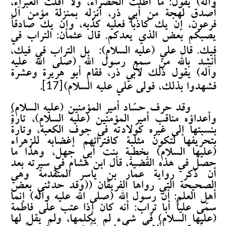
وآله) يقول: ما أظلت الخضراء، ولا أقلت الغبراء،
أصدق لهجة من أبي ذر، أنزله بمنزلة مؤمن آل
فرعون، إن يك كاذباً فعليه كذبه، وإن يك صادقاً
يصبكم بعض الذي يعدكم. قال عثمان: التراب في
فيك. قال علي (عليه السلام):
بل التراب في فيك،
أنشد بالله من سمع رسول الله (صلى الله عليه
وآله) يقول ذلك لأبي ذر، فقام أبو هريرة وعشرة
[17]
فشهدوا بذلك، فولى علي عليه السلام)
.
وقد حرف حسّاد أمير المؤمنين (عليه السلام)
وأعداؤه مناقب أمير المؤمنين (عليه السلام)، تارةً
بنسبتها إلى غيره كولادته في جوف الكعبة، وتارةً
بتحريفها لتكون مثلبة كافترائهم إغضابه للزهراء
(عليها السلام) بخِطبة بنت أبي جهل، وهذا ما
حصل في هذه القضية، قال ابن هشام في سيرته بعد
أن ذكر رواية عمار بن ياسر المتقدمة وهي
الصحيحة التي رواها الفريقان ((وقد حدثني بعض
أهل العلم: أن رسول الله (صلى الله عليه وآله) إنما
سمّى علياً أبا تراب: أنه كان إذا عتب على فاطمة
(عليها السلام) في شيء لم يكلمها، ولم يقل لها