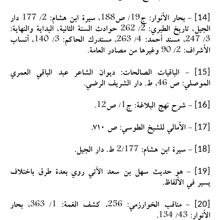
[14]
- بحار الأنوار: ج19/ ص188، سيرة ابن هشام: 2/ 177 دار
الجيل، تاريخ الطبري: 2/ 262 حوادث السنة الثانية، البداية والنهاية:
3/ 247، مسند أحمد: 4/ 263، مستدرك الحاكم: 3/ 140، أنساب
الأشراف: 2/ 90 وغيرها من مصادر العامة.
[15]
- الباقيات الصالحات: ديوان الشاعر عبد الباقي العمري
الموصلي: ص 46، ط. دار الشريف الرضي.
[16]
- شرح نهج البلاغة: ج1/ ص12.
[17]
- الأمالي للشيخ الطوسي: ص ٧١٠.
[18]
- سيرة ابن هشام: 2/177 ط. دار الجيل.
[19]
- هو حديث سهل بن سعد الآتي روي بعدة طرق باختلاف
يسير في الألفاظ.
[20]
- مناقب الخوارزمي: 256، كشف الغمة: 1/ 363، بحار
الأنوار: 43/ 134.