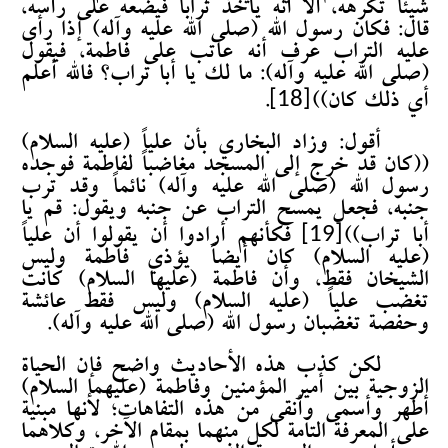
شيئاً تكرهه، ألا أنه يأخذ تراباً فيضعه على رأسه،
قال: فكان رسول الله (صلى الله عليه وآله) إذا رأى
عليه التراب عرف أنه عاتب على فاطمة، فيقول
(صلى الله عليه وآله): ما لك يا أبا تراب؟ فالله أعلم
[18]
أي ذلك كان))
.
أقول: وزاد البخاري بأن علياً (عليه السلام)
((كان قد خرج إلى المسجد مغاضباً لفاطمة فوجده
رسول الله (صلى الله عليه وآله) نائماً وقد ترب
جنبه، فجعل يمسح التراب عن جنبه ويقول: قم يا
[19]
أبا تراب))
فكأنهم أرادوا أن يقولوا أن علياً
(عليه السلام) كان أيضاً يؤذي فاطمة وليس
الشيخان فقط، وأن فاطمة (عليها السلام) كانت
تغضب علياً (عليه السلام) وليس فقط عائشة
وحفصة تغضبان رسول الله (صلى الله عليه وآله).
لكن كذب هذه الأحاديث واضح فإن الحياة
الزوجية بين أمير المؤمنين وفاطمة (عليهما السلام)
أطهر وأسمى وأنقى من هذه التفاهات؛ لأنها مبنية
على المعرفة التامة لكل منهما بمقام الآخر، وكلاهما