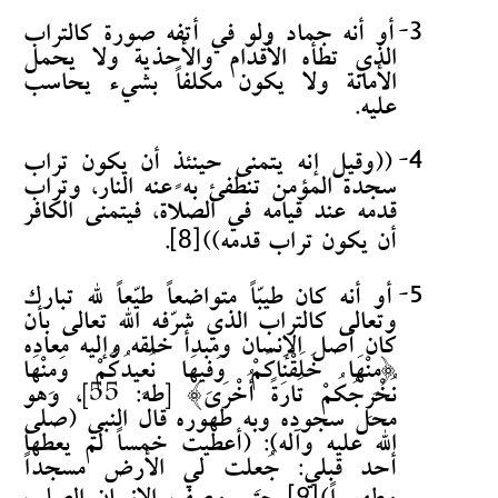
3-
أو أنه جماد ولو في أتفه صورة كالتراب
الذي تطأه الأقدام والأحذية ولا يحمل
الأمانة ولا يكون مكلفاً بشيء يحاسب
عليه.
4-
((وقيل إنه يتمنى حينئذٍ أن يكون تراب
سجدة المؤمن تنطفئ به عنه النار، وتراب
قدمه عند قيامه في الصلاة، فيتمنى الكافر
[8]
أن يكون تراب قدمه))
.
5-
أو أنه كان طيبّاً متواضعاً طيّعاً لله تبارك
وتعالى كالتراب الذي شرّفه الله تعالى بأن
كان أصل الإنسان ومبدأ خلقه وإليه معاده
{مِنْهَا خَلَقْنَاكُمْ وَفِيهَا نُعِيدُكُمْ وَمِنْهَا
نُخْرِجُكُمْ تَارَةً أُخْرَى} [طه: 55]، وهو
محل سجوده وبه طهوره قال النبي (صلى
الله عليه وآله): (أعطيت خمساً لم يعطها
أحد قبلي: جُعِلت لي الأرض مسجداً
[9]