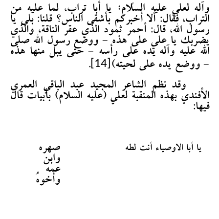
:
وآله لعلي عليه السلام
يا أبا تراب، لما عليه من
التراب، فقال: ألا أخبركم بأشقى الناس؟ قلنا: بلى يا
رسول الله، قال: أحمر ثمود الذي عقر الناقة، والذي
يضربك يا علي على هذه - ووضع رسول الله صلى
الله عليه وآله يده على رأسه - حتى يبل منها هذه
[14]
- ووضع يده على لحيته)
.
وقد نظم الشاعر المجيد عبد الباقي العمري
الأفندي بهذه المنقبة لعلي (عليه السلام) بأبيات قال
فيها:
صهره
يا أبا الاوصياء أنت لطه
وابن
عمه
وأخوهُ