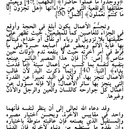
{وَوَجَدُوا مَا عَمِلُوا حَاضِراً} [الكهف: 49] ويعيش
حقائقها الواقعية التي هي جزاءاتها {هَلْ تُجْزَوْنَ إِلَّا
مَا كُنْتُمْ تَعْمَلُونَ} [النمل: 90].
وتجسُّمُ الأعمال يكون أبلغ في الحجة وأوقع
في الجزاء للعاصين كما للمطيعين، حيث تظهر على
حقيقتها بلا تزويق أو رياء أو نفاق أو خداع، فيتألم
بها غاية الألم ويعضّ على أصابعه حسرة على ما
فرّط في أمر آخرته حيث لا ينفعه ندم {وَلَاتَ حِينَ
مَنَاصٍ} [ص: 3] فإن هذا المصير البائس صنعه
بنفسه لنفسه بما كسب من أعمال سيئة {مَا قَدَّمَتْ
يَدَاهُ} [النبأ: 40] وإنما ذُكِرت اليد لأن غالب
الأعمال تنجز بها، أو لأن في اليد تعبيراً عن القدرة
التي ينجز بها سائر الأعمال، وإلا فإنه مسؤول عن
أعمال كل جوارحه كاللسان والعين والرجل والأذن
وغيرها.
وقد دعاه الله تعالى إلى أن ينظر لنفسه فأنهما
واحد في مقاييس الآخرة، ويحسن اختيار مصيره
والمستقبل الذي يصنعه فإن عاقبته منوطة باختياره
وأن يقدّم ما يستطيع من دنياه لآخرته فإن الدنيا