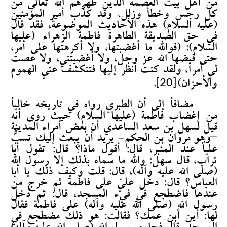
من أهل بيت العصمة الذين طهرهم الله تعالى من
كل رجس وخطأ وزلل، وقد كذّب أمير المؤمنين
(عليه السلام) هذه الأحاديث الموضوعة، فقد قال
في حق الصديقة الطاهرة فاطمة الزهراء (عليها
السلام): (فوالله ما أغضبتها، ولا أكرهتها على أمر،
حتى قبضها الله عز وجل، ولا أغضبتني، ولا عصت
لي أمراً، ولقد كنت أنظر إليها فتنكشف عني الهموم
[20]
والأحزان)
.
مضافاً إلى أن الطبري رواه في تاريخه خالياً
من إغضاب فاطمة (عليها السلام) حيث روى أنه
قيل لسهل بن سعد الساعدي أن بعض أمراء المدينة
–وهو مروان بن الحكم- يريد أن يبعث إليك تسبُّ
علياً عند المنبر، قال: أقول ماذا؟ قال: تقول أبا
تراب، قال سهل: والله ما سماه بذلك إلا رسول الله
(صلى الله عليه وآله)، قال: قلت وكيف ذلك يا أبا
العباس؟ قال: دخل عليّ على فاطمة ثم خرج من
عندها فاضطجع في فيء المسجد، قال: ثم دخل
رسول الله (صلى الله عليه وآله) على فاطمة فقال
لها: أين أبن عمك؟ فقالت: هو ذلك مضطجع في