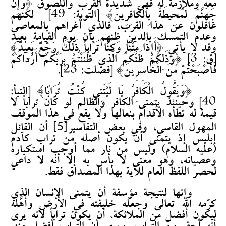
معه وملازمة له فهي شديدة القرب واللصوق {وَإِنَّ
جَهَنَّمَ لَمُحِيطَةٌ بِالْكَافِرِينَ} [التوبة: 49]
لكنهم
غافلون عن هذا القرب، فالذي أغراهم بالمعاصي
وعدم التمسك بالدين ظنهم بأن يوم القيامة بعيد
وقد لا يأتي {أَإِذَا مِتْنَا وَكُنَّا تُرَاباً ذَلِكَ رَجْعٌ بَعِيدٌ}
[ق: 3] {وَذَلِكُمْ ظَنُّكُمُ الَّذِي ظَنَنْتُمْ بِرَبِّكُمْ أَرْدَاكُمْ
فَأَصْبَحْتُمْ مِنَ الْخَاسِرِينَ} [فصلت: 23].
{وَيَقُولُ الْكَافِرُ يَا لَيْتَنِي كُنْتُ تُرَابًا} [النبأ:
40] وحينئذ يتمنى الكافر والظالم لو كان تراباً لا
قيمة له تطأه الأقدام بنعالها ولا يقع في هذا الموقف
[5]
المهول القاسي، وفي بعض التفاسير
أن القائل
إبليس إذ يتمنى أن يكون أصله من ترابٍ كآدم
(عليه السلام) وليس من نار مما أوجب استكباره
وعصيانه، وهو معنى لا بأس به إلا أنه لا داعي
لحصر اللفظ العام للآية بهذا المصداق فقط.
وإنها لنتيجة مؤسفة أن يتمنى الإنسان الذي
كرّمه الله تعالى وجعله خليفته في الأرض وأهّلَه
ليكون أفضل من الملائكة، أن يكون تراباً لأنه يرى