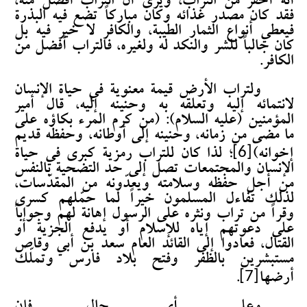
أنه أحقر من التراب، ويرى أن التراب أفضل منه،
فقد كان مصدر غذائه وكان مباركاً تضع فيه البذرة
فيعطي أنواع الثمار الطيبة، والكافر لا خير فيه بل
كان جالباً للشر والنكد له ولغيره، فالتراب أفضل من
الكافر.
ولتراب الأرض قيمة معنوية في حياة الإنسان
لانتمائه إليه وتعلقه به وحنينه إليه، قال أمير
المؤمنين (عليه السلام): (من كرم المرء بكاؤه على
ما مضى من زمانه، وحنينه إلى أوطانه، وحفظه قديم
[6]
إخوانه)
؛ لذا كان للتراب رمزية كبرى في حياة
الإنسان والمجتمعات تصل إلى حد التضحية بالنفس
من أجل حفظه وسلامته ويعدّونه من المقدّسات،
لذلك تفاءل المسلمون خيراً لما حمّلهم كسرى
وقراً من تراب ونثره على الرسول إهانة لهم وجواباً
على دعوتهم إياه للإسلام أو يدفع الجزية أو
القتال، فعادوا إلى القائد العام سعد بن أبي وقاص
مستبشرين بالظفر وفتح بلاد فارس وتملّك
[7]
أرضها
.