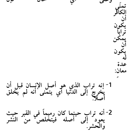
وعلى أي حال فإن
تمنّي
الكافر
أن
يكون
تراباً
يمكن
أن
يكون
له
عدة
معانٍ:
1-
إنه تراب الذي هو أصل الإنسان قبل أن
يخرج إلى الدنيا أي يتمنى أنه لم يخلق
أصلاً.
2-
أنه تراب حينما كان رميماً في القبر حيث
يعود إلى أصله فيتخلص من النشر
والحشر.