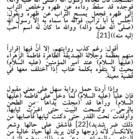
المسجد، قال فجاءه رسول الله (صلى الله عليه وآله)
فوجده قد سقط رداءه عن ظهره وخلص التراب
إلى ظهره فجعل يمسح التراب عن ظهره ويقول:
أجلس يا أبا تراب، فوالله ما سماه به إلا رسول الله
(صلى الله عليه وآله) ووالله ما كان له اسم أحبُّ
[21]
إليه منه))
.
أقول: رغم كذب روايتهم، إلا أنَّ فيها إقراراً
منهم بعظمة وجلالة الصديقة الطاهرة فاطمة الزهراء
(عليها السلام) عند أمير المؤمنين (عليه السلام)
بحيث لا يتفوه بكلمة عتاب إذا اختلف معها في
قضية معينة.
وإذا أردنا حمل رواية سهل على معنى مقبول
فإن علياً (عليه السلام) لما دخل على فاطمة (عليها
السلام) ورآها قد (مجلت يداها –من الطحن
بالرحى-، وكسحت البيت حتى اغبرّت ثيابها،
وأوقدت تحت القدر حتى دكنت ثيابها فأصابها من
[22]
ذلك ضر شديد)
فأشفق على حالها وشعر
بالانكسار لأنه زوجها وكان يريد لها حياة خالية من