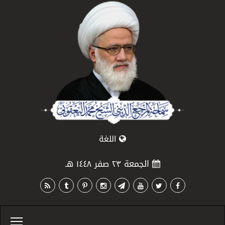
اللغة
الجمعة ٢٣ صفر ١٤٤٨ هـ