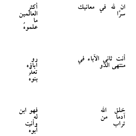
ان لله في معانيك
أكثر
سرَّا
العالمين
ما
علموهُ
أنت ثاني الآباء في
رو
منتهى الدو
آباؤه
تعدَّ
بنوهُ
خلق الله
فهو ابن
آدما من
له
تراب
وأنت
أبوهُ