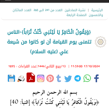
|
الرئيسية
نشرة الصادقين
العدد من 241 الى 260
العدد المائتان
والخمسون
الصفحة الرابعة
{وَيَقُولُ الْكَافِرُ يَا لَيْتَنِي كُنْتُ تُرَاباً}-الناس
تتمنى يوم القيامة أن لو كانوا من شيعة
علي (عليه السلام)
17/10/2024 11:59:00
|
13/ربيع الثاني/1446
|عدد القراءات : 1895
بسم الله الرحمن الرحيم
{وَيَقُولُ الْكَافِرُ يَا لَيْتَنِي كُنْتُ تُرَاباً} [النبأ: 40]