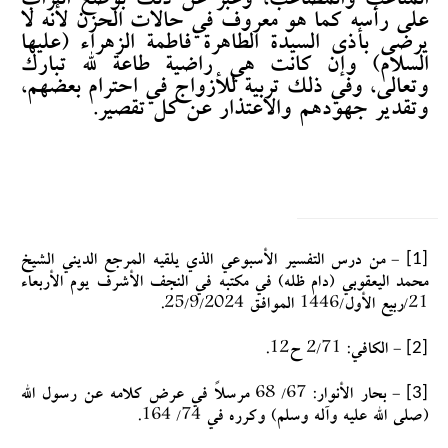
المتاعب والمصاعب، وعبّر عن ذلك بوضع التراب
على رأسه كما هو معروف في حالات الحزن لأنه لا
يرضى بأذى السيدة الطاهرة فاطمة الزهراء (عليها
السلام) وإن كانت هي راضية طاعة لله تبارك
وتعالى، وفي ذلك تربية للأزواج في احترام بعضهم،
وتقدير جهودهم والاعتذار عن كل تقصير.
[1]
- من درس التفسير الأسبوعي الذي يلقيه المرجع الديني الشيخ
محمد اليعقوبي (دام ظله) في مكتبه في النجف الأشرف يوم الأربعاء
21/ربيع الأول/1446 الموافق 25/9/2024.
[2]
- الكافي: 2/71 ح12.
[3]
- بحار الأنوار: 67/ 68 مرسلاً في عرض كلامه عن رسول الله
(صلى الله عليه وآله وسلم) وكرره في 74/ 164.