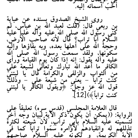
في الإيمان والمعرفة لذلك كانت هذه الكنية
أحبّ أسمائه إليه.
روى الشيخ الصدوق بسنده عن عباية
بن ربعي قال: (قلت لعبد الله بن عباس، لم
كنى رسول الله صلى الله عليه وآله علياً عليه
السلام أبا تراب؟ قال لأنه صاحب الأرض،
وحجة الله على أهلها بعده، وبه بقاؤها وإليه
سكونها، ولقد سمعت رسول الله صلى الله
عليه وآله يقول: إنه إذا كان يوم القيامة ورأى
الكافر ما أعد الله تبارك وتعالى لشيعة علي
من الثواب والزلفى والكرامة قال يا ليتني
كنت تراباً - يعني من شيعة علي - وذلك
قول الله عز وجل: {ويقول الكافر يا ليتني
[12]
كنت تراباً})
.
قال العلامة المجلسي (قدس سره) تعليقاً على
الرواية: ((يمكن أن يكون ذكر الآية لبيان وجه آخر
لتسميته عليه السلام بأبي تراب، لأن شيعته لكثرة
تذللهم له وانقيادهم لأوامره سُمّوا تراباً كما في
الآية الكريمة، و لكونه عليه السلام صاحبهم