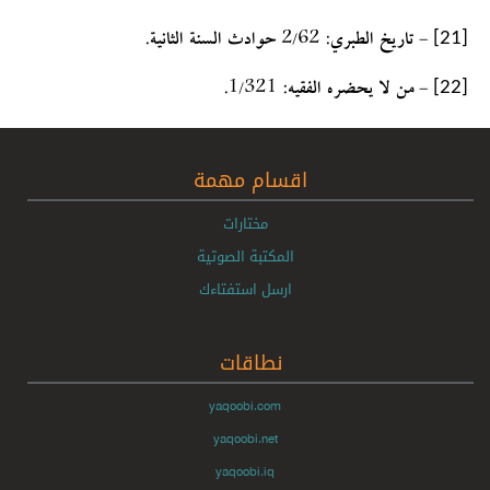
[21]
- تاريخ الطبري: 2/62 حوادث السنة الثانية.
[22]
- من لا يحضره الفقيه: 1/321.
اقسام مهمة
مختارات
المكتبة الصوتية
ارسل استفتاءك
نطاقات
yaqoobi.com
yaqoobi.net
yaqoobi.iq