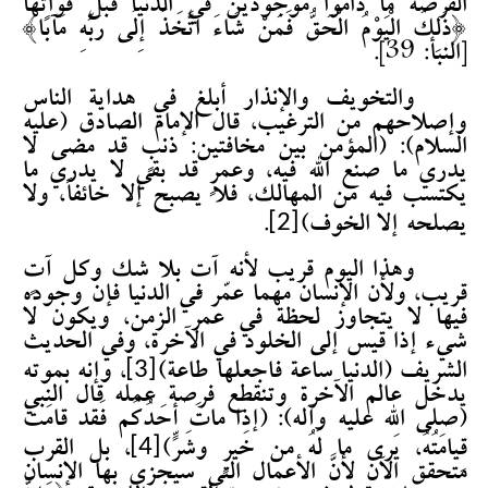
الفرصة ما داموا موجودين في الدنيا قبل فواتها
{ذَلِكَ الْيَوْمُ الْحَقُّ فَمَنْ شَاءَ اتَّخَذَ إِلَى رَبِّهِ مَآبًا}
[النبأ: 39].
والتخويف والإنذار أبلغ في هداية الناس
وإصلاحهم من الترغيب، قال الإمام الصادق (عليه
السلام): (المؤمن بين مخافتين: ذنبٍ قد مضى لا
يدري ما صنع الله فيه، وعمرٍ قد بقي لا يدري ما
يكتسب فيه من المهالك، فلا يصبح إلا خائفاً، ولا
[2]
يصلحه إلا الخوف)
.
وهذا اليوم قريب لأنه آتٍ بلا شك وكل آتٍ
قريب، ولأن الإنسان مهما عمّر في الدنيا فإن وجوده
فيها لا يتجاوز لحظة في عمر الزمن، ويكون لا
شيء إذا قيس إلى الخلود في الآخرة، وفي الحديث
[3]
الشريف (الدنيا ساعة فاجعلها طاعة)
، وإنه بموته
يدخل عالم الآخرة وتنقطع فرصة عمله قال النبي
(صلى الله عليه وآله): (إذا ماتَ أحَدُكُم فَقد قامَت
[4]
قِيامَتُهُ، يَرى‏ ما لَهُ مِن خَيرٍ وشَرٍّ)
، بل القرب
متحقق الآن لأنَّ الأعمال التي سيجزى بها الإنسان