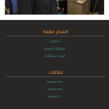
اقسام مهمة
مختارات
المكتبة الصوتية
ارسل استفتاءك
نطاقات
yaqoobi.com
yaqoobi.net
yaqoobi.iq