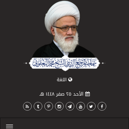
اللغة
الأحد ٢٥ صفر ١٤٤٨ هـ