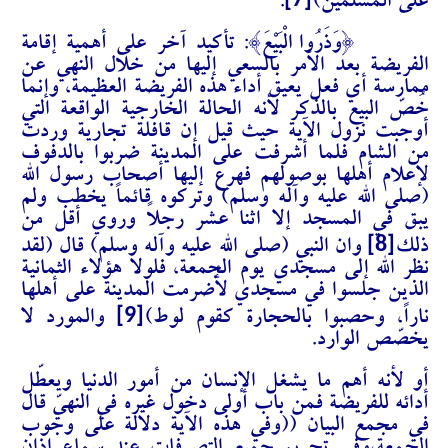
[7]
على المسلمين
)
.
{وَذَرُوا الْبَيْعَ}: تأكيد آخر على أهمية إقامة
الفريضة بعد الأمر بالسعي إليها من خلال النهي عن
ممارسة أي فعل يعيق أداء هذه الفريضة العظيمة، وإنما
خُصّ البيع بالذكر لأنه الحالة الخارجية الواقعة التي
أوجبت نزول الآية حيث قيل إن قافلة تجارية وردت
من الشام فلما أشرفت على المدينة ضربوا بالدفوف
لإعلام أهلها بوصولهم فهرع إليها أصحاب رسول الله
(صلى الله عليه وآله وسلم) وتركوه قائماً يخطب ولم
يبق في المسجد إلا اثنا عشر رجلاً وروي أقل من
[8]
ذلك
وان النبي (صلى الله عليه وآله وسلم) قال (
لقد
نظر الله إلى مسجدي يوم الجمعة، فلولا هؤلاء الثمانية
الذين جلسوا في مسجدي لأُضرمت المدينة على أهلها
[9]
ناراً، وحصبوا بالحجارة كقوم لوط)
والمورد لا
يخصّص الوارد.
أو لأنه أهم ما يشغل الإنسان من أمور الدنيا ويعطّل
أدائه للفريضة فمن باب أولى دخول غيره في النهيّ قال
في مجمع البيان ((وفي هذه الآية دلالة على وجوب