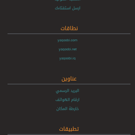
ارسل استفتاءك
نطاقات
yaqoobi.com
yaqoobi.net
yaqoobi.iq
عناوين
البريد الرسمي
ارقام الهواتف
خارطة المكان
تطبيقات