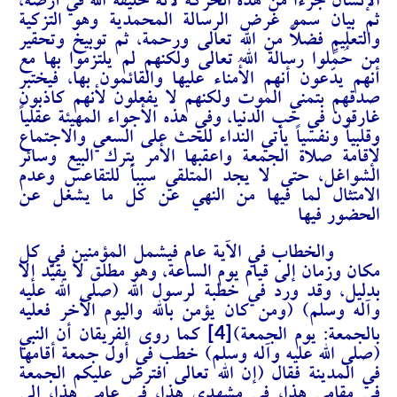
الإنسان جزءاً من هذه الحركة لأنه خليفة الله في أرضه،
ثم بيان سمو غرض الرسالة المحمدية وهو التزكية
والتعليم فضلاً من الله تعالى ورحمة، ثم توبيخ وتحقير
من حُمِّلوا رسالة الله تعالى ولكنهم لم يلتزموا بها مع
أنهم يدّعون أنهم الأُمناء عليها والقائمون بها، فيختبر
صدقهم بتمني الموت ولكنهم لا يفعلون لأنهم كاذبون
غارقون في حب الدنيا، وفي هذه الأجواء المهيئة عقلياً
وقلبياً ونفسياً يأتي النداء للحث على السعي والاجتماع
لإقامة صلاة الجمعة واعقبها الأمر بترك البيع وسائر
الشواغل، حتى لا يجد المتلقي سبباً للتقاعس وعدم
الامتثال لما فيها من النهي عن كل ما يشغل عن
الحضور فيها
والخطاب في الآية عام فيشمل المؤمنين في كل
مكان وزمان إلى قيام يوم الساعة، وهو مطلق لا يقيَّد إلا
بدليل، وقد ورد في خطبة لرسول الله (صلى الله عليه
وآله وسلم) (ومن كان يؤمن بالله واليوم الآخر فعليه
[4]
بالجمعة: يوم الجمعة)
كما روى الفريقان أن النبي
(صلى الله عليه وآله وسلم) خطب في أول جمعة أقامها
في المدينة فقال (
إن الله تعالى افترض عليكم الجمعة