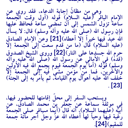
وسلم) له: (عليك بالجمعة فإنها حج المساكين)
.
وهي من مظانّ إجابة الدعاء، فقد روي عن
الإمام الباقر (عليه السلام) قوله (أول وقت الجمعة
ساعة تزول الشمس إلى أن تمضي ساعة فحافظ عليها
فإن رسول الله (صلى الله عليه وآله وسلم) قال:
لا يسأل
[21]
اللهَ عبدُ فيها خيراً إلا أعطاه)
وعن الإمام الصادق
(عليه السلام) قال (ما من قدمٍ سعت إلى الجمعة إلا
[22]
حرم الله جسدها على النار)
وروى الشيخ الصدوق
(قده) في الأمالي عن رسول الله (صلى الله عليه وآله
وسلم) قوله (أما يوم الجمعة فيوم يجمع الله فيه الأولين
والآخرين، فما من مؤمن مشى فيه إلى الجمعة إلا
خفف الله عليه أهوال يوم القيامة، ثم يأمر به إلى الجنة)
[23]
.
ويستحب السفر إلى محلّ إقامتها للحضور فيها،
في موثقة سماعة عن جعفر بن محمد الصادق، عن
أبيه (عليهما ‌السلام)، أنه قال (أيما مسافر صلى الجمعة
رغبة فيها وحباً لها أعطاه الله عزّ وجلّ أجر مائة جمعة
[24]
للمقيم)
.