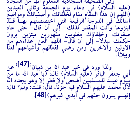
وفي الصحيفة السجادية المعلوم أنها من السجاد
(عليه السلام) في دعاء يوم الجمعة وثاني العيدين
(اللهم إن هذا المقام مقام لخلفائك وأصفيائك ومواضع
أمنائك في الدرجة الرفيعة التي اختصصتهم بهـا قـد
ابتزوها وأنت المقدر لذلك- إلى أن قال- حتى عاد
صفوتك وخلفاؤك مغلوبين مقهورين مبتزين يرون
حكمك مبدلاً- إلى أن قال- اللهم العن أعداءهم من
الأولين والآخرين ومن رضي لفعالهم وأشياعهم لعناً
وبيلا).
[47]
)
(
ولذا ورد في خبر عبد الله بن ذبيان
عن
أبي جعفر الباقر (عليه السلام) قال: (يا عبد الله ما من
يـوم عيـد للمسلمين أضحى ولا فطر إلا وهو يجدد الله
لآل محمد عليهم السلام فيه حزناً، قال: قلت: ولم؟ قال:
[48]
إنهـم يـرون حقهم في أيدي غيرهم)
.