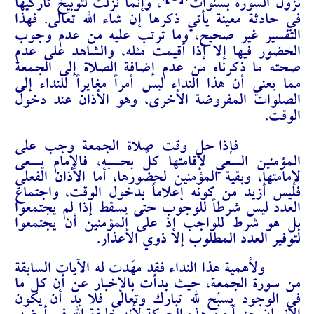
)
(
نزول السورة بسنوات
، وإنما نزلت لتوبيخ تاركيها
في حادثة معينة يأتي ذكرها إن شاء الله تعالى. فهذا
التفسير غير صحيح، وما ترتب عليه من عدم وجوب
الحضور فيها إلا إذا أقيمت مثله، والشاهد على عدم
صحته ما ذكرناه من عدم إضافة الصلاة إلى الجمعة
مما يعني أن هذا النداء ليس أمراً مغايراً للنداء إلى
الصلوات المفروضة الأخرى، وهو الأذان عند دخول
الوقت.
فإذا حل وقت صلاة الجمعة وجب على
المؤمنين السعي لإقامتها كلٍّ بحسبه، فالإمام يسعى
لإمامتها، وبقية المؤمنين لحضورها، أما الأذان الفعلي
فليس أزيد من كونه إعلاماً بدخول الوقت، واجتماع
العدد ليس شرطاً للوجوب حتى يسقط إذا لم يجتمعوا
بل هو شرط للواجب إذ على المؤمنين أن يجتمعوا
لتوفير العدد المطلوب إلا ذوي الأعذار.
ولأهمية هذا النداء فقد مهّدت له الآيات السابقة
من سورة الجمعة، حيث بدأت بالإخبار عن أن كل ما
في الوجود يسبّح لله تبارك وتعالى فلا بد أن يكون