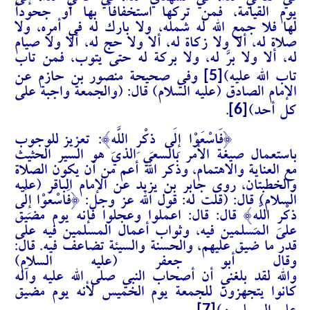
في مقامي هذا، في مشهدي هذا، في عامي هذا، إلى
يوم القيامة، فمن تركها استخفافاً بها أو جحوداً
لها فلا جمع الله له شمله، ولا بارك له في أمره، ولا
صلاة له، ألا ولا زكاة له، ألا ولا حج له، ألا ولا صيام
له، ألا ولا برَّ له، ولا بركة له حتى يتوب، فمن تاب
[5]
تاب الله عليه)
وفي صحيحة منصور بن حازم عن
الإمام الصادق (عليه السلام) قال: (والجمعة واجبة على
[6]
كل أحد)
.
{فَاسْعَوْا إِلَى ذِكْرِ اللَّهِ}: تعزيز
للوجوب
باستعمال صيغة الأمر بالسعي الذي
هو السير الحثيث
مع العناية والاهتمام، وذكر الله أعم من أن يكون الصلاة
والخطبتان، روى جابر بن يزيد عن الإمام الباقر (عليه
السلام) قال: (قلت له: قول الله عز
وجل:
{فَاسْعَوْا إِلَى
ذِكْرِ اللَّهِ}
قال: قال: اعملوا وعجلوا فإنه يوم مضيق
على المسلمين فيه، وثواب أعمال المسلمين فيه على
قدر ما ضيق عليهم، والحسنة والسيئة تضاعف فيه. قال:
وقال أبو جعفر (عليه السلام)
والله لقد بلغني أن أصحاب النبي صلى الله عليه وآله
كانوا يتجهزون للجمعة يوم الخميس لأنه يوم مضيق