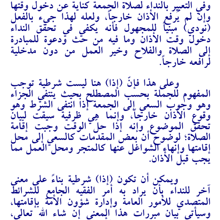
وفي التعبير بالنداء لصلاة الجمعة كناية عن دخول وقتها
وإن لم يُرفع الأذان خارجاً، ولعله لهذا جيء بالفعل
(نودي) مبنياً للمجهول فأنه يكفي في تحقق النداء
دخول وقت الأذان وما فيه من حث ودعوة للمبادرة
إلى الصلاة والفلاح وخير العمل من دون مدخلية
لرافعه خارجاً.
وعلى هذا فإنّ (إذا) هنا ليست شرطية توجب
المفهوم للجملة بحسب المصطلح بحيث ينتفي الجزاء
وهو وجوب السعي إلى الجمعة إذا انتفى الشرط وهو
وقوع الأذان خارجاً، وإنما هي ظرفية سيقت لبيان
تحقق الموضوع وإنه إذا حلّ الوقت وجبت إقامة
الصلاة؛ لوضوح أن بعض المقدمات كالسعي إلى محل
إقامتها وإنهاء الشواغل عنها كالمتجر ومحل العمل مما
يجب قبل الأذان.
ويمكن أن تكون (إذا) شرطية بناءً على معنى
آخر للنداء بأن يراد به أمر الفقيه الجامع للشرائط
المتصدي للأمور العامة وإدارة شؤون الأمة بإقامتها،
وسيأتي بيان مبررات هذا المعنى إن شاء الله تعالى،