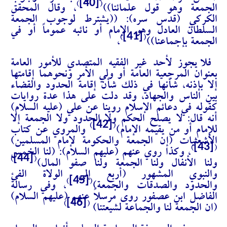
[40]
)
(
الجمعة وهو قول علمائنا))
، وقال المحقق
الكركي (قدس سره): ((يشترط لوجوب الجمعة
السلطان العادل وهو الإمام أو نائبه عموماً أو في
[41]
)
(
الجمعة بإجماعنا))
،
فلا يجوز لأحد غير الفقيه المتصدي للأمور العامة
بعنوان المرجعية العامة أو ولي الأمر ونحوهما إقامتها
إلا بإذنه، شأنها في ذلك شأن إقامة الحدود والقضاء
بين الناس والجهاد، وقد دلت على هذا عدة روايات
كقوله في دعائم الإسلام روينا عن علي (عليه السلام)
أنه قال: لا يصلح الحكم ولا الحدود ولا الجمعة إلا
[42]
)
(
للإمام أو من يقيمه الإمام)
والمروي عن كتاب
الأشعثيات (إن الجمعة والحكومة لإمام المسلمين)
[43]
)
(
، وكذا روي عنهم (عليهم السلام): (لنا الخمس
[44]
)
(
ولنا الأنفال ولنا الجمعة ولنا صفو المال)
والنبوي المشهور (أربع إلى الولاة الفئ
[45]
)
(
والحدود والصدقات والجمعة)
، وفي رسالة
الفاضل ابن عصفور روى مرسلاً عنهم (عليهم السلام)
[46]
)
(
(ان الجمعة لنا والجماعة لشيعتنا)