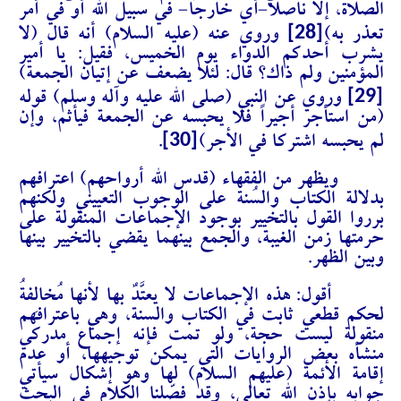
الصلاة، إلا ناصلاً-أي خارجا- في سبيل الله أو في أمر
[28]
تعذر به)
وروي عنه (عليه السلام) أنه قال (
لا
يشرب أحدكم الدواء يوم الخميس، فقيل: يا أمير
المؤمنين ولم ذاك؟ قال: لئلا يضعف عن إتيان الجمعة
)
[29]
وروي عن النبي (صلى الله عليه وآله وسلم) قوله
(
من استأجر أجيراً فلا يحبسه عن الجمعة فيأثم، وإن
[30]
لم يحبسه اشتركا في الأجر)
.
ويظهر من الفقهاء (قدس الله أرواحهم) اعترافهم
بدلالة الكتاب والسُنة على الوجوب التعييني ولكنهم
برروا القول بالتخيير بوجود الإجماعات المنقولة على
حرمتها زمن الغيبة، والجمع بينهما يقضي بالتخيير بينها
وبين الظهر.
أقول: هذه الإجماعات لا يعتَّدٌ بها لأنها مُخالِفةُ
لحكم قطعي ثابت في الكتاب والسنة، وهي باعترافهم
منقولة ليست حجة، ولو تمت فإنه إجماع مدركي
منشأه بعض الروايات التي يمكن توجيهها، أو عدم
إقامة الأئمة (عليهم السلام) لها وهو إشكال سيأتي
جوابه بإذن الله تعالى، وقد فصّلنا الكلام في البحث