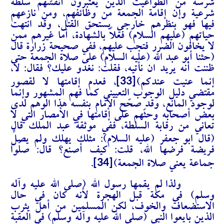
شرسة من الطواغيت الذين يعتبرون أنفسهم سلطة
شرعية وإن إقامة الجمعة من وظائفهم، ومن نازعهم
فيها فهو بنظرهم خارجي يستحق القتل، وقد انتهت
حياتهم (عليهم السلام) فعلاً بالشهادة، أما غيرهم ممن
لا يخافون الضرر فتجب عليهم، ففي صحيحة زرارة قال
(حثنا أبو عبد الله (عليه السلام) على صلاة الجمعة حتى
ظننت أنه يريد ان نأتيه، فقلت: نغدو عليك؟ فقال: لا،
[33]
إنما عنيت عندكم)
، فعدم إقامتها لا لقصور
مقتضي دليل الوجوب التعييني كما فهم المشهور وإنما
لوجود المانع، وقد صحّح الإمام بنفسه هذا الوهم لدى
بعض أصحابه وحثّهم على إقامتها في الأمصار التي لا
تعاني من رقابة السلطة، ففي موثقة عبد الملك قال
(قال ابو
جعفر (عليه السلام): مثلك يهلك ولم يصلِّ
فريضة فرضها الله، قلت: كيف أصنع؟ قال: صلّوا
[34]
جماعة يعني صلاة الجمعة)
.
ولذا لم يقمها رسول الله (صلى الله عليه وآله
وسلم) في مكة قبل الهجرة لأنه كان في حال
الاستضعاف والخوف، لكن المسلمين من أهل يثرب
الذين بايعوا النبي (صلى الله عليه وآله وسلم) في العقبة