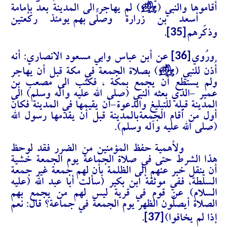
J
أقاموها والنبي (
) لم يهاجر الى المدينة بعدُ بإمامة
أسعد بن زرارة وصلّى بهم يومئذٍ ركعتين
[35]
وذكّرهم
.
[36]
ورُوي
عن أبن عباس وابي مسعود الانصاري: أنه
J
أُذن للنبي (
) بصلاة الجمعة في مكة قبل أن يهاجر
ولم يستطع أن يجمع بمكة ، فكتب الى مصعب بن
عمير -الذي بعثه النبي (صلى الله عليه وآله وسلم) الى
المدينة قبله للتبليغ والدعوة-أن يقيمها في المدينة فكان
أول من أقام الجمعةبالمدينة قبل أن يقدمها رسول الله
(صلى الله عليه وآله وسلم).
ولأهمية حفظ المؤمنين من الضرر فقد لوحظ
هذا الشرط حتى في صلاة الجماعة يوم الجمعة خشية
أن ينقل خبر عنهم إلى الظلمة بأن لهم جمعة غير جمعة
السلطة، ففي موثقة ابن بكير (سألت أبا عبد الله (عليه
السلام) عن قوم في قرية ليس لهم من يجمع بهم
الصلاة أيصلّون الظهر يوم الجمعة في جماعة؟ قال: نعم
[37]
إذا لم يخافوا)
.