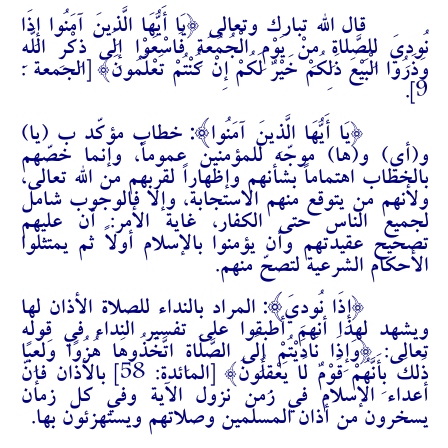
قال الله تبارك وتعالى {يَا أَيُّهَا الَّذِينَ آمَنُوا إِذَا
نُودِيَ لِلصَّلَاةِ مِنْ يَوْمِ الْجُمُعَةِ فَاسْعَوْا إِلَى ذِكْرِ اللَّهِ
وَذَرُوا الْبَيْعَ ذَلِكُمْ خَيْرٌ لَكُمْ إِنْ كُنْتُمْ تَعْلَمُونَ} [الجمعة :
9].
}:
{يَا أَيُّهَا الَّذِينَ آمَنُوا
خطاب مؤكّد ب (يا)
و(أي) و(ها) موجّه للمؤمنين عموماً، وإنما خصّهم
بالخطاب اهتماماً بشأنهم وإظهاراً لقربهم من الله تعالى،
ولأنهم من يتوقع منهم الاستجابة، وإلا فالوجوب شامل
لجميع الناس حتى الكفار
،
غاية الأمر: أن عليهم
تصحيح عقيدتهم وأن يؤمنوا بالإسلام أولاً ثم يمتثلوا
الأحكام الشرعية لتصحّ منهم.
}:
{إِذَا نُودِيَ
المراد بالنداء للصلاة الأذان لها
ويشهد لهذا أنهم أطبقوا على تفسير النداء في قوله
تعالى: {وَإِذَا نَادَيْتُمْ إِلَى الصَّلَاةِ اتَّخَذُوهَا هُزُوًا وَلَعِبًا
ذَلِكَ بِأَنَّهُمْ قَوْمٌ لَا يَعْقِلُونَ} [المائدة: 58] بالأذان فإنّ
أعداء الإسلام في زمن نزول الآية وفي كل زمان
يسخرون من أذان المسلمين وصلاتهم ويستهزئون بها.