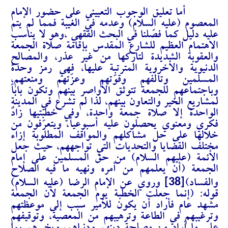
أما تعليق الوجوب التعييني على حضور الإمام
المعصوم (عليه السلام) وعدمه في الغيبة فمما لم يتم
عليه دليل كما فصّلنا في البحث الفقهي ،وهو لا يناسب
الاهتمام العظيم للشارع المقدس بإقامة صلاة الجمعة
والعقوبة الشديدة لتاركها من غير عذر، والمصالح
الدنيوية والأخروية المترتبة عليها، فهي رمز وحدة
المسلمين وتآلفهم وقوّتهم وعزّتهم ومنعتهم،
وباجتماعهم للجمعة تتوثق الأواصر بينهم وتكون باباً
لمشاريع الخير والتعاون بينهم، لذا لم تشرع في المدينة
الواحدة إلا صلاة جمعة واحدة، وفي خطبتيها زادٌ
فكري ومعنوي يحصلون عليه أسبوعياً، ويتعرّفون من
خلالها على حل مشاكلهم والمواقف المطلوبة إزاء
مختلف القضايا والتحديات التي تواجههم، حيث جعل
الأئمة (عليهم السلام) من حق المسلمين على إمام
الجمعة (أن يعلمهم من أمره ونهيه ما فيه الصلاح
[38]
والفساد)
وروي عن الإمام الرضا (عليه السلام)
قوله: (إنما جعلت الخطبة يوم الجمعة لأن الجمعة
مشهد عام فأراد أن يكون للأمير سبب إلى موعظتهم
وترغيبهم في الطاعة وترهيبهم من المعصية، وتوقيفهم