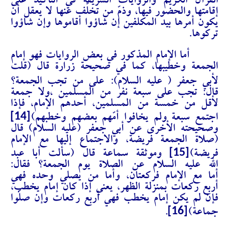
القرآن الكريم والروايات الشريفة في التأكيد على
إقامتها والحضور فيها، وذمّ من تخلّف عنها لا يعقل أن
يكون أمرها بيد المكلفين إن شاؤوا أقاموها وإن شاؤوا
تركوها.
أما الإمام المذكور في بعض الروايات فهو إمام
الجمعة وخطيبها، كما في صحيحة زرارة قال (
قلت
لأبي جعفر ( عليه ‌السلام):
على من تجب الجمعة؟
قال: تجب على سبعة نفر من المسلمين ،ولا جمعة
لأقل من خمسة من المسلمين، أحدهم الإمام، فإذا
[14]
اجتمع سبعة ولم يخافوا أمّهم بعضهم وخطبهم
)
وصحيحته الأخرى عن أبي جعفر (عليه السلام) قال
(صلاة الجمعة فريضة، والاجتماع إليها مع الإمام
[15]
فريضة)
وموثقة سماعة قال (
سألت أبا عبد
الله عليه‌ السلام عن الصلاة يوم الجمعة؟ فقال:
أما مع الإمام فركعتان، وأما من يصلي وحده فهي
أربع ركعات بمنزلة الظهر، يعني إذا كان إمام يخطب،
فإن لم يكن إمام يخطب فهي أربع ركعات وإن صلّوا
[16]
جماعة)
.