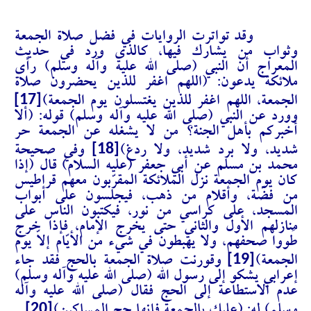
وقد تواترت الروايات في فضل صلاة الجمعة
وثواب من يشارك فيها، كالذي ورد في حديث
المعراج أن النبي (صلى الله عليه وآله وسلم) رأى
ملائكة يدعون: (اللهم اغفر للذين يحضرون صلاة
[17]
الجمعة، اللهم اغفر للذين يغتسلون يوم الجمعة)
وورد عن النبي (صلى الله عليه وآله وسلم) قوله: (ألا
أخبركم بأهل الجنة؟ من لا يشغله عن الجمعة حر
[18]
شديد، ولا برد شديد، ولا ردغ)
وفي صحيحة
محمد بن مسلم عن أبي جعفر (عليه السلام) قال (
إذا
كان يوم الجمعة نزل الملائكة المقرّبون معهم قراطيس
من فضّة، وأقلام من ذهب، فيجلسون على أبواب
المسجد، على كراسي من نور، فيكتبون الناس على
منازلهم الأول والثاني حتى يخرج الإمام، فإذا خرج
طَووا صحفهم، ولا يهبطون في شيء من الأيّام إلاّ يوم
[19]
الجمعة)
وقورنت صلاة الجمعة بالحج فقد جاء
إعرابي يشكو إلى رسول الله (صلى الله عليه وآله وسلم)
عدم الاستطاعة إلى الحج فقال (صلى الله عليه وآله
[20]