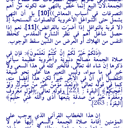
الجمعة،وفي تحريم جميع التصرفات عند سماع اذان
الجمعة،لان البيع إنما خُصَّ بالنهي عنه لكونه من أهم
[10]
التصرفات في أسباب المعاش))
بل أن النهي
يشمل حتى الشواغل الأخروية كالصلوات المستحبة إذ
[11]
(لا قربة بالنوافل إذا أضرّت بالفرائض)
، نعم إذا
حصل شاغل أهم في نظر الشارع المقدس كحفظ
النفس من الهلاك أو العرض من الشين
سقط الوجوب.
{ذَلِكُمْ خَيْرٌ لَكُمْ إِنْ كُنْتُمْ تَعْلَمُونَ}: فإن في
صلاة الجمعة مصالح دنيوية وأخروية عظيمة سيأتي
ذكرها إن شاء الله تعالى، فالخير كله في هذا السعي ولا
خير في ما سواه، وليس التعبير هنا على نحو صيغة
التفضيل أي أن في الآخر خيراً لكن هذا أفضل منه،
كما في قوله تعالى {وَلَعَبْدٌ مُؤْمِنٌ خَيْرٌ مِنْ مُشْرِكٍ وَلَوْ
أَعْجَبَكُمْ} [البقرة : 221] وقوله تعالى {قَوْلٌ مَعْرُوفٌ
وَمَغْفِرَةٌ خَيْرٌ مِنْ صَدَقَةٍ يَتْبَعُهَا أَذًى وَاللَّهُ غَنِيٌّ حَلِيمٌ}
[البقرة : 263].
إن هذا الخطاب القرآني الذي يوجب على
المؤمنين إقامة صلاة الجمعة والسعي إليها عام لا