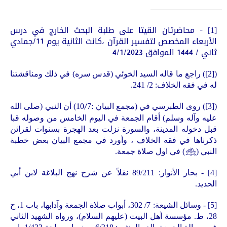
- محاضرتان القيتا على طلبة البحث الخارج في درس
[1]
الأربعاء المخصص لتفسير القرآن ،كانت الثانية يوم 11
/
جمادي
ثاني
/
1444 الموافق 4/1/2023
(
[2]
) راجع ما قاله السيد الخوئي (قدس سره) في ذلك ومناقشتنا
له في فقه الخلاف: 2/ 241.
(
[3]
) روى الطبرسي في (مجمع البيان :10
7)
أن النبي (صلى الله
/
عليه وآله وسلم) أقام الجمعة في اليوم الخامس من وصوله قبا
قبل دخوله المدينة، والسورة نزلت بعد الهجرة بسنوات لقرائن
ذكرناها في فقه الخلاف ، وأورد في مجمع البيان بعض خطبة
النبي (
J
) في اول صلاة جمعة.
[4]
- بحار الأنوار: 89/211 نقلاً عن شرح نهج البلاغة لابن أبي
الحديد.
[5]
- وسائل الشيعة: 7/ 302، أبواب صلاة الجمعة وآدابها، باب 1، ح
28، ط. مؤسسة أهل البيت (عليهم السلام)، ورواه الشهيد الثاني