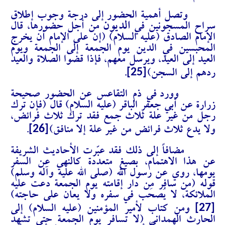
وتصل أهمية الحضور إلى درجة وجوب إطلاق
الديون
سراح المسجونين في
من أجل حضورها، قال
الإمام الصادق (عليه السلام) (إن على الإمام أن يخرج
المحبسين في الدين يوم الجمعة إلى الجمعة ويوم
العيد إلى العيد، ويرسل معهم، فإذا قضوا الصلاة والعيد
[25]
ردهم إلى السجن)
.
وورد في ذم التقاعس عن الحضور صحيحة
زرارة عن أبي جعفر الباقر (عليه السلام) قال (فإن ترك
رجل من غير علة ثلاث جمع فقد ترك ثلاث فرائض،
[26]
ولا يدع ثلاث فرائض من غير علة إلا منافق)
.
مضافاً إلى ذلك فقد عبّرت الأحاديث الشريفة
عن هذا الاهتمام، بصيغ متعددة كالنهي عن السفر
يومها، روي عن رسول الله (صلى الله عليه وآله وسلم)
قوله (من سافر من دار إقامته يوم الجمعة دعت عليه
الملائكة، لا يُصحَب في سفره ولا يعان على حاجته)
[27]
ومن كتاب لأمير المؤمنين (عليه السلام) إلى
الحارث الهمداني (لا تسافر يوم الجمعة حتى تشهد