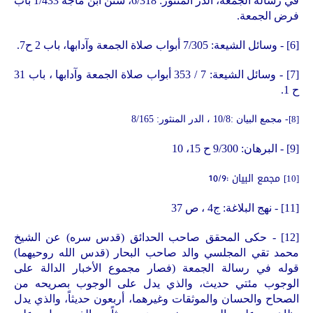
في رسالة الجمعة، الدر المنثور: 6/318، سنن ابن ماجة 1/433 باب
فرض الجمعة.
[6]
- وسائل الشيعة: 7/305 أبواب صلاة الجمعة وآدابها، باب 2 ح7.
[7]
- وسائل الشيعة: 7 / 353 أبواب صلاة الجمعة وآدابها ، باب 31
ح 1.
[8]
-
مجمع البيان :10/8 ، الدر المنثور: 8/165
[9]
- البرهان: 9/300 ح 15، 10
مجمع البيان :10/9
[10]
[11]
- نهج البلاغة: ج4 ، ص 37
[12]
- حكى المحقق صاحب الحدائق (قدس سره) عن الشيخ
محمد تقي المجلسي والد صاحب البحار (قدس الله روحيهما)
قوله في رسالة الجمعة (فصار مجموع الأخبار الدالة على
الوجوب مئتي حديث، والذي يدل على الوجوب بصريحه من
الصحاح والحسان والموثقات وغيرهما، أربعون حديثاً، والذي يدل