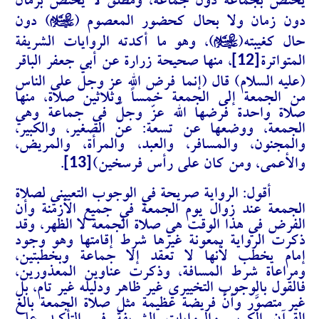
يختص بجماعة دون جماعة، ومطلق لا يختص بزمان
A
دون زمان ولا بحال كحضور المعصوم (
) دون
A
حال كغيبته(
)، وهو ما أكدته الروايات الشريفة
[12]
المتواترة
، منها صحيحة زرارة عن أبي جعفر الباقر
(عليه السلام) قال (
إنما
فرض الله عز وجل على الناس
من الجمعة إلى الجمعة خمساً وثلاثين صلاة، منها
صلاة واحدة فرضها الله عزّ وجلّ في جماعة وهي
الجمعة، ووضعها عن تسعة: عن الصغير، والكبير،
والمجنون، والمسافر، والعبد، والمرأة، والمريض،
[13]
والأعمى، ومن كان على رأس فرسخين
)
.
أقول: الرواية صريحة في الوجوب التعييني لصلاة
الجمعة عند زوال يوم الجمعة في جميع الأزمنة وأن
الفرض في هذا الوقت هي صلاة الجمعة لا الظهر، وقد
ذكرت الرواية بمعونة غيرها شرط إقامتها وهو وجود
إمام يخطب لأنها لا تعقد إلا جماعة وبخطبتين،
ومراعاة شرط المسافة، وذكرت عناوين المعذورين،
فالقول بالوجوب التخييري غير ظاهر ودليله غير تام، بل
غير متصوَّر وأنَّ فريضة عظيمة مثل صلاة الجمعة بالغ