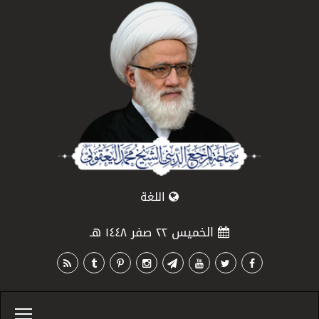
اللغة
الخميس ٢٢ صفر ١٤٤٨ هـ