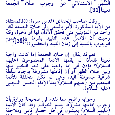
الفقهي الاستدلالي عن وجوب صلاة الجمعة
[31]
تعييناً
.
وقال صاحب الحدائق (قدس سره): ((فالمستفاد
من الآية المذكورة الأمر بالسعي إلى صلاة الجمعة لكل
واحد من المؤمنين متى تحقق الأذان لها أو دخول وقته
وحيث أن الأصل عدم التقييد بشرط يلزم عموم
[32]
)
(
الوجوب بالنسبة إلى زمان الغيبة والحضور))
.
نعم قد يقال: إن صلاة الجمعة إذا كانت واجبة
تعييناً فلماذا لم يقمها الأئمة المعصومون (عليهم
السلام)؟ فإذن هي إما واجبة على نحو التخيير بينها
وبين صلاة الظهر أو إن إقامتها مشروطة بوجود سلطة
شرعية مبسوطة اليد، وهي لم تكن متحققة للأئمة
المعصومين (عليهم السلام) بعد الإمام الحسن المجتبى
(عليه السلام).
وجوابه واضح مما تقدم في صحيحة زرارة بأن
وجوب إقامتها مشروط بعدم الخوف، وقد كان الأئمة
(عليهم السلام) يعيشون في ظل حصار قاسٍ وملاحقة