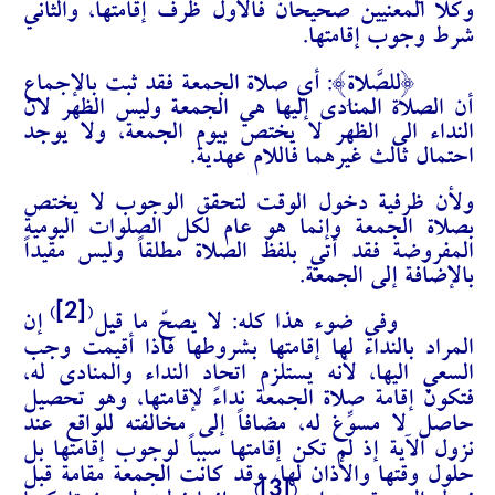
وكلا المعنيين صحيحان فالأول ظرف إقامتها، والثاني
شرط وجوب إقامتها.
{لِلصَّلاةِ}: أي صلاة الجمعة فقد ثبت بالإجماع
أن الصلاة المنادى إليها هي الجمعة وليس الظهر لان
النداء الى الظهر لا يختص بيوم الجمعة، ولا يوجد
احتمال ثالث غيرهما فاللام عهدية.
ولأن ظرفية دخول الوقت لتحقق الوجوب لا يختص
بصلاة الجمعة وإنما هو عام لكل الصلوات اليومية
المفروضة فقد أتي بلفظ الصلاة مطلقاً وليس مقيداً
بالإضافة إلى الجمعة.
[2]
)
(
وفي ضوء هذا كله: لا يصحّ ما قيل
إن
المراد بالنداء لها إقامتها بشروطها فاذا أقيمت وجب
السعي اليها، لأنه يستلزم اتحاد النداء والمنادى له،
فتكون إقامة صلاة الجمعة نداءً لإقامتها، وهو تحصيل
حاصل لا مسوِّغ له، مضافاً إلى مخالفته للواقع عند
نزول الآية إذ لم تكن إقامتها سبباً لوجوب إقامتها بل
حلول وقتها والأذان لها، وقد كانت الجمعة مقامة قبل
[3]