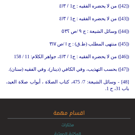
٤١٣
/
(
[42]
) من لا يحضره الفقيه : ج1
٤١٣
/
(
[43]
) من لا يحضره الفقيه : ج1
٥٣٢
٩
(
[44]
) وسائل الشيعة : ج
/ص
٣١٧
١
(
[45]
) منتهى المطلب (ط.ق) : ج
/ص
٤١٣،
/
(
[46]
) من لا يحضره الفقيه : ج1
جواهر الكلام: 11 / 158
(
[47]
) بحسب التهذيب، وفي الكافي (دينار)، وفي الفقيه (سنان).
[48]
- وسائل الشيعة: 7/ 475، كتاب الصلاة ، أبواب صلاة العيد،
باب 31، ح 1.
اقسام مهمة
مختارات
المكتبة الصوتية