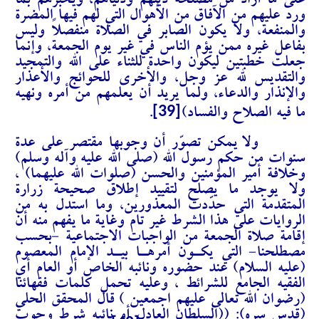
على ما أراد من مصلحة دينهم ودنياهم، ويخبرهم بما
ورد عليهم من الآفاق من الأهوال التي لهم فيها المضرة
والمنفعة، ولا يكون الصابر في الصلاة منفصلاً وليس
بفاعل غيره ممن يؤم الناس في غير يوم الجمعة، وإنما
جعلت خطبتين ليكون واحدة للثناء على الله والتمجيد
والتقديس لله عز وجل، والأخرى للحوائج والأعذار
والإنذار والدعاء، ولما يريد أن يعلمهم من أمره ونهيه
[39]
ما فيه الصلاح والفساد)
.
ولا يمكن تصوّر أن وجوبها مقتصر على عدة
سنوات من حكم رسول الله (صلى الله عليه وآله وسلم)
وخلافة أمير المؤمنين والحسن (صلوات الله عليهما) ،
ولا يوجد ما يصلح لتقييد إطلاق صحيحة زرارة
المتقدمة التي حدّدت المعذورين، وما استدل به من
الروايات على هذا الشرط غير تام وغاية ما يفهم منه أن
إقامة صلاة الجمعة من الواجبات الاجتماعية -بحسب
مصطلحنا- التي يكـون أمرهـا بيـد الإمام المعصوم
(عليه السلام) عند حضوره ونائبه الخاص أو العام أي
الفقيه الجامع للشرائط ، وعليه تحمل كلمات فقهائنا
(رضوان الله تعالى عليهم اجمعين ) قال المحقق الحلي
(قدس سره): ((السلطان العادل أو نائبه شرط وجوب