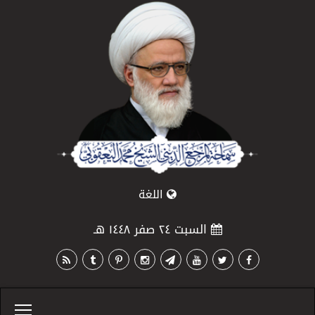
اللغة
السبت ٢٤ صفر ١٤٤٨ هـ