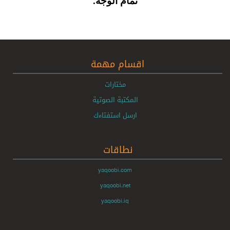
تمام الوجه.
اقسام مهمة
مختارات
المكتبة الصوتية
ارسل استفتاءك
نطاقات
yaqoobi.com
yaqoobi.net
yaqoobi.iq