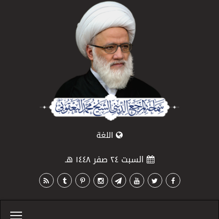
اللغة
السبت ٢٤ صفر ١٤٤٨ هـ