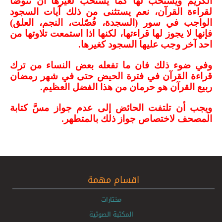
الكريم ويستحب لها كما يستحب لغيرها أن تتوضأ
لقراءة القرآن، نعم يستثنى من ذلك آیات السجود
الواجب في سور (السجدة، فُصّلت، النجم، العلق)
فإنها لا يجوز لها قراءتها، لكنها اذا استمعت تلاوتها من
احد آخر وجب عليها السجود كغيرها.
وفي ضوء ذل
ك فان ما تفعله بعض النساء من ترك
قراءة القرآن في فترة الحيض حتى في شهر رمضان
ربيع القرآن هو حرمان من هذا الفضل العظيم.
ويجب أن تلتفت الحائض إلى عدم جواز مسَّ كتابة
المصحف لاختصاص جواز ذلك بالمتطهر.
اقسام مهمة
مختارات
المكتبة الصوتية