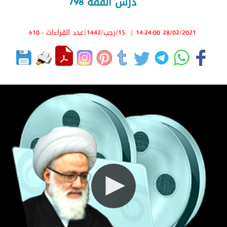
درس الفقه 798
28/02/2021 14:24:00
|
15/رجب/1442
|عدد القراءات : 610