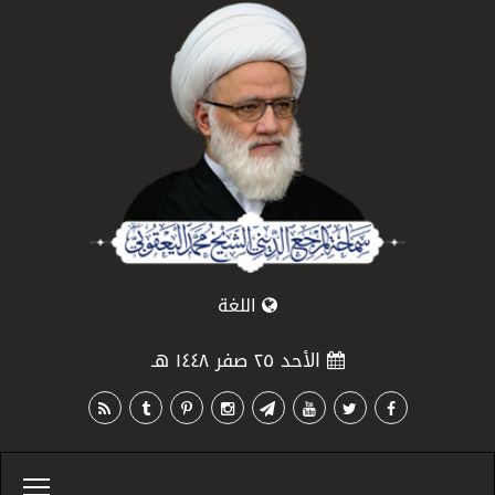
اللغة
الأحد ٢٥ صفر ١٤٤٨ هـ