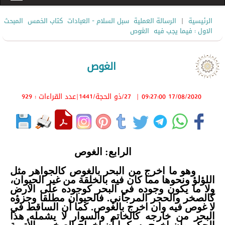
|
الرئيسية
الرسالة العملية
سبل السلام - العبادات
كتاب الخمس
المبحث
الاول : فيما يجب فيه
الغوص
الغوص
17/08/2020 09:27:00
|
27/ذو الحجة/1441
|عدد القراءات : 929
الرابع:
الغوص
وهو ما اخرج من البحر بالغوص كالجواهر مثل
اللؤلؤ ونحوها مما كان فيه بالخلقة من غير الحيوان،
ولا ما يكون وجوده في البحر كوجوده على الارض
كالصخر والحجر المرجاني. فالحيوان مطلقا وجزؤه
لا غوص فيه وان اخرج بالغوص. كما أن الساقط في
البحر من خارجه كالخاتم والسوار لا يشمله هذا