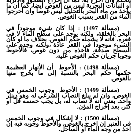
الحكم وان اخرج به، كما أن إخراج الصخور والأتربة
أو النباتات البحرية ليس من الغوص أيضا، كما أن ما
يؤخذ من ماء البحر بالتحليل ليس غوصاً وان اخرجوا
الماء من القعر بسبب الغوص.
(مسألة 1497) : إذا كان شيء موجوداً في
البحر بالخلقة، ولكنه يوجد على سطح الماء لا في
قعره، فانه لا يشمله حكم الغوص. بخلاف ما لو كان
الشيء موجودا في القعر عادة ،ولكنه وجده على
السطح صدفة، فأخذه من دون غوص، فالأحوط
وجوبا جريان حكم الغوص عليه.
(مسألة 1498) : الأحوط
أن الأنهار العظيمة
حكمها حكم البحر بالنسبة إلى ما يخرج منها
بالغوص.
(مسألة 1499) : الأحوط
وجوب الخمس في
الغوص، وان لم يبلغ النصاب الشرعي له وهو دينار
واحد. يعني انه لا نصاب له، بل يجب خمسه قلّ أو
كثر، بعد إخراج المؤن.
(مسألة 1500) : لا إشكال في وجوب الخمس
في العنبر إن اخرج بالغوص، والأحوط وجوبه فيه إن
اخذ من وجه الماء أو الساحل.