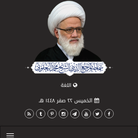
اللغة
الخميس ٢٢ صفر ١٤٤٨ هـ