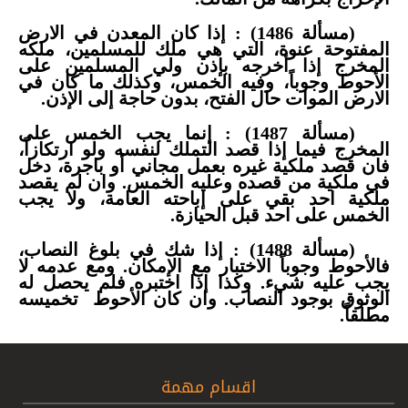
(مسألة 1486) : إذا كان المعدن في الارض
المفتوحة عنوة، التي هي ملك للمسلمين، ملكه
المخرج إذا أخرجه بإذن ولي المسلمين على
الأحوط وجوباً، وفيه الخمس، وكذلك ما كان في
الارض الموات حال الفتح، بدون حاجة إلى الإذن.
(مسألة 1487) : إنما يجب الخمس على
المخرج فيما إذا قصد التملك لنفسه ولو ارتكازاً،
فان قصد ملكية غيره بعمل مجاني أو باجرة، دخل
في ملكية من قصده وعليه الخمس. وان لم يقصد
ملكية احد بقي على إباحته العامة، ولا يجب
الخمس على احد قبل الحيازة.
(مسألة 1488) : إذا شك في بلوغ النصاب،
فالأحوط وجوباً الاختبار مع الإمكان. ومع عدمه لا
يجب عليه شيء. وكذا إذا اختبره فلم يحصل له
الوثوق بوجود النصاب. وان كان الأحوط
تخميسه
مطلقاً.
اقسام مهمة