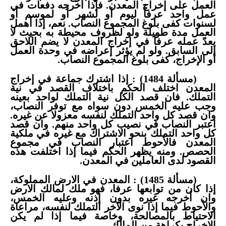
العمل على إخراج المعدن. فإذا أخرجه دفعات في
عمل واحد عرفاً ليوم أو لشهر أو لموسم أو
لسنوات كفى بلوغ المجموع النصاب. نعم، إذا أهمل
العمل مدة طويلة ولو لظروف محيطة به بحيث لا
يعدّ عمله عرفاً في إخراج المعدن لا يضم اللاحق
إلى السابق. ولو لم يؤثر إعراضه في وحدة العمل
أو الإخراج، كفى بلوغ المجموع النصاب.
(مسألة 1484) : إذا اشترك جماعة في إخراج
المعدن اختلف الحكم باختلاف القصد في نية
التملك. فان قصد الكل نية التملك لواحد بعينه
وجب عليه الخمس دون سواه مع توفر النصاب،
وان قصد كل واحد التملك لنفسه معزولا عن غيره.
اعتبر النصاب في نصيب كل واحد منهم. وان قصد
كل واحد التملك بنحو الاشتراك مع غيره في ملكية
المعدن فالأحوط اعتبار النصاب في مجموع
الحصص. ومنه يظهر الحكم فيما إذا اختلفت هذه
القصود لدى العاملين في المعدن.
(مسألة 1485) : المعدن في الارض المملوكة،
إذا كان من توابعها عرفا، فهو ملك لمالك الارض
وان أخرجه غيره بدون إذنه وعليه الخمس،
والأحوط فيما إذا نوى الآخر التملك لنفسه، مراعاة
الاحتياط بالمصالحة، وخاصة فيما إذا لم يكن
الإخراج بكراهة من المالك.