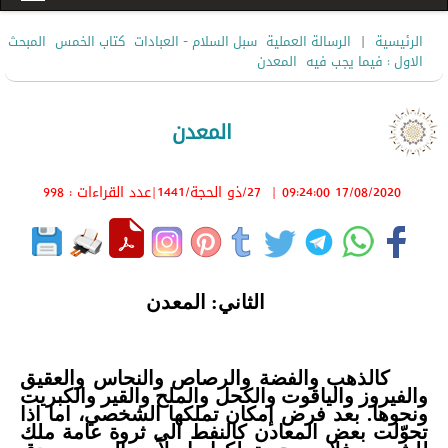
|
الرئيسية
الرسالة العملية
سبل السلام - العبادات
كتاب الخمس
المبحث
الاول : فيما يجب فيه
المعدن
المعدن
17/08/2020 09:24:00
|
27/ذو الحجة/1441
|عدد القراءات : 998
الثاني:
المعدن
كالذهب والفضة والرصاص والنحاس والعقيق
والفيروز والياقوت والكحل والملح والقير والكبريت
ونحوها. بعد فرض إمكان تملكها الشخصي، اما اذا
تحوّلت بعض المعادن كالنفط الى ثروة عامة ملك