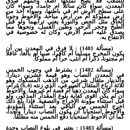
للشعب فلا يصح تملكها اصلاً، والمهم صدق
المعدن، سواء كان سائلا ام جامدا، وسواء كان
على سطح الأرض أم في باطنها، وسواء اخذ من
ارض مملوكة أم من ارض مباحة. والأحوط وجوباً
إلحاق مثل الجص والنورة يعني ترابهما ولو قبل
الطبخ وحجر الرحى وطين الغسل، ونحوها مما
يصدق عليه اسم الارض، وكان له خصوصية في
الانتفاع به.
(مسألة 1481) : لا فرق في المعدن بين أن
يكون المخرج مسلما أم كافرا، صبيا أم بالغا، عاقلا
أم مجنونا، ذكرا أم أنثى، حراً أم مملوكاً.
(مسألة 1482) : يشترط في وجوب الخمس
في المعدن النصاب وهو قيمة عشرين دينارا.
والدينار مثقال شرعي من الذهب المسكوك وهو
ثلاثة أرباع المثقال الصيرفي، الذي زنته (6
,
4) غرام،
سواء كان المعدن ذهباً أم فضة أم غيرهما. والأحوط
أن لم يكن أقوى كفاية بلوغ المقدار المذكور، ولو
قبل استثناء مؤونة الإخراج والتصفية. فإذا بلغ ذلك
اخرج الخمس من الباقي بعد استثناء المؤونة.
والأحوط استحباباً أن يكون النصاب ديناراً واحداً،
كما أن الأحوط استحباباً دفع الخمس منه مطلقاً.
(مسألة 1483) : يعتبر في بلوغ النصاب وحدة