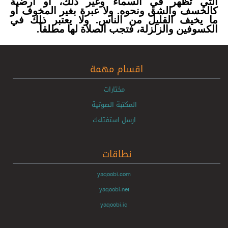
التي تظهر في السماء وغير ذلك، أو أرضية
كالخسف والشق ونحوه. ولا عبرة بغير المخوف أو
ما يخيف القليل من الناس. ولا يعتبر ذلك في
الكسوفين والزلزلة، فتجب الصلاة لها مطلقاً.
اقسام مهمة
مختارات
المكتبة الصوتية
ارسل استفتاءك
نطاقات
yaqoobi.com
yaqoobi.net
yaqoobi.iq