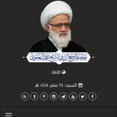
اللغة
السبت ٢٤ صفر ١٤٤٨ هـ