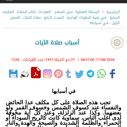
|
الرئيسية
الرسالة العملية
سبل السلام - العبادات
كتاب الصلاة
المقصد
السابع : في بقية الصلوات الواجبة
المبحث الرابع : صلاة الايات
الفصل
الأول : في اسبابها
أسباب صلاة الآيات
17/08/2020 08:47:00
|
27/ذو الحجة/1441
|عدد القراءات : 1528
في أسبابها
تجب هذه الصلاة على كل مكلف عدا الحائض
والنفساء عند كسوف الشمس وخسوف القمر ولو
بعضهما. وكذا عند الزلزلة، وعند كل آية مخوفة
لدى اغلب الناس، سماوية كانت كالريح السوداء أو
الحمراء والظلمة الشديدة والصيحة والهدة والنار