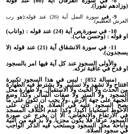
8- في سورة الفرقان اية (60) عند قوله
(وزادهم نفورا).
9- في
سورة النمل آية (26) عند قوله:(هو رب
العرش العظيم).
10- في سورة ص آية (24) عند قوله : (واناب)
او قوله : (وحسن مآب).
11- في سورة الانشقاق آية (21) عند قوله (لا
يسجدون).
والأولى السجود عند كل آية فيها امر بالسجود
او قدح في عاقبة تركه.
(مسالة 852) : ليس في هذا السجود تكبيرة
افتتاح ولا تشهد ولا تسليم. ولا يشترط فيه الطهارة
من الحدث ولا الخبث ولا الاستقبال. ولا طهارة محل
السجود ولا الستر ولا صفات الساتر. وكذا وضع
الجبهة على جهة الارض ،ولا يجب ان تكون على ما
يصح السجود عليه في الصلاة. وإن كان على
الاحوط استحبابا اكيدا. وكذا عدم اختلاف المسجد
في الارتفاع والانخفاض، الا ان يخرج عن صورة
السجود عرفا. فلا يكون مجزيا. ولا بد فيه من النية
واباحة محل السجود ويستحب فيه الذكر الواجب
في سجود الصلاة.