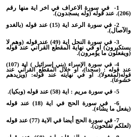
1- في سورة الاعراف في اخر اية منها رقم
(206). عند قوله (وله يسجدون).
2- في سورة الرعد اية (15) عند قوله (بالغدو
والآصال).
3- في سورة النحل اية (49) عند قوله (وهم لا
يستكبرون) او في نهاية المقطع القرآني عند قوله
(ويفعلون ما يؤمرون).
4- في سورة الإسراء (بني إسرائيل ) اية (107)
عند قوله : (سجدا)، او خلال المقطع القرآني عند
قوله(لمفعولا). او في نهايته عند قوله: (ويزيدهم
خشوعا).
5- في سورة مريم : اية (58) عند قوله (وبكيا).
6-
في سورة الحج في اية (18) عند قوله
(يفعل ما يشاء).
7- في سورة الحج أيضا في الاية (77) عند قوله
(لعلكم تفلحون).