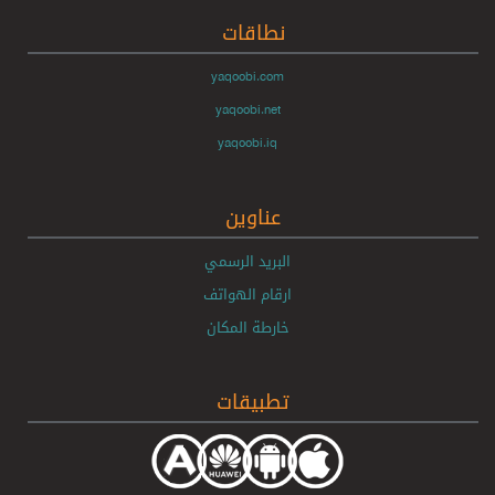
نطاقات
yaqoobi.com
yaqoobi.net
yaqoobi.iq
عناوين
البريد الرسمي
ارقام الهواتف
خارطة المكان
تطبيقات