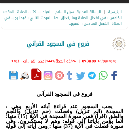
|
الرئيسية
الرسالة العملية
سبل السلام - العبادات
كتاب الصلاة
المقصد
الخامس : في افعال الصلاة وما يتعلق بها
المبحث الثاني : فيما يجب في
الصلاة
الفصل السادس : السجود
فروع في السجود القرآني
16/08/2020 09:38:00
|
26/ذو الحجة/1441
|عدد القراءات : 1703
فروع في السجود القرآني
يجب السجود عند قراءة آياته الأربع وهي :
السجدة (الم تنزيل) وفصلت (حم تنزيل)
والنجم
والعلق (اقرأ)
ففي سورة السجدة في الاية (15) منها:
انما يؤمن بآياتنا إلى قوله: وهم لا يستكبرون. وفي
سورة فصلت في الاية (37) منها : ومن آياته إلى قوله