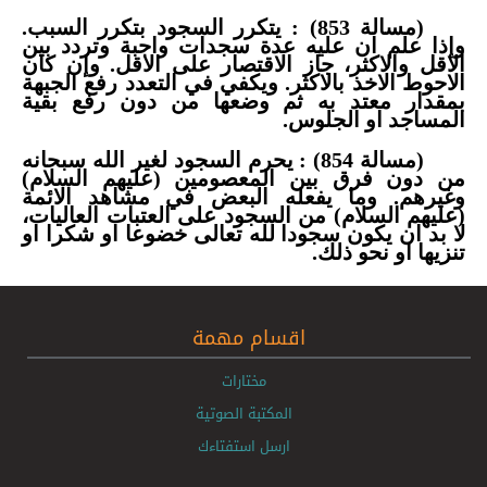
(مسالة 853) : يتكرر السجود بتكرر السبب.
وإذا علم ان عليه عدة سجدات واجبة وتردد بين
الاقل والاكثر، جاز الاقتصار على الاقل. وإن كان
الاحوط الاخذ بالاكثر. ويكفي في التعدد رفع الجبهة
بمقدار معتد به ثم وضعها من دون رفع بقية
المساجد او الجلوس.
(مسالة 854) : يحرم السجود لغير الله سبحانه
من دون فرق بين المعصومين (عليهم السلام)
وغيرهم. وما يفعله البعض في مشاهد الائمة
(عليهم السلام) من السجود على العتبات العاليات،
لا بد ان يكون سجودا لله تعالى خضوعا او شكرا او
تنزيها او نحو ذلك.
اقسام مهمة
مختارات
المكتبة الصوتية
ارسل استفتاءك