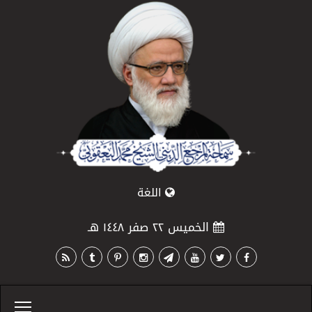
اللغة
الخميس ٢٢ صفر ١٤٤٨ هـ