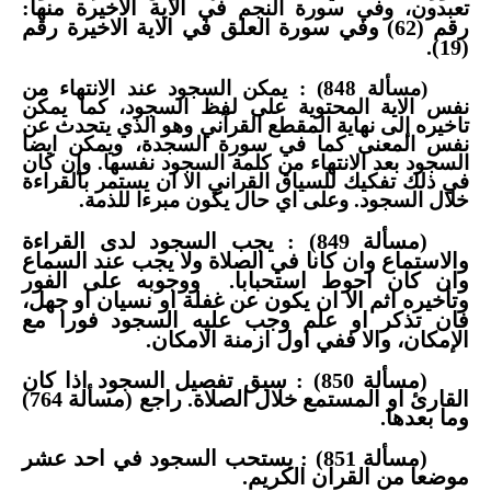
في الاية الاخيرة منها:
تعبدون، وفي سورة النجم
رقم (62) وفي سورة العلق في الاية الاخيرة رقم
(19).
(مسألة 848) : يمكن السجود عند الانتهاء من
نفس الاية المحتوية على لفظ السجود، كما يمكن
تاخيره إلى نهاية المقطع القرآني وهو الذي يتحدث عن
نفس المعنى كما في سورة السجدة، ويمكن ايضا
السجود بعد الانتهاء من كلمة السجود نفسها. وإن كان
في ذلك تفكيك للسياق القراني الا ان يستمر بالقراءة
خلال السجود. وعلى اي حال يكون مبرءا للذمة.
(مسألة 849) : يجب السجود لدى القراءة
والاستماع وان كانا في الصلاة ولا يجب عند السماع
وان كان احوط استحبابا. ووجوبه على الفور
وتأخيره اثم الا ان يكون عن غفلة او نسيان او جهل،
فان تذكر او علم وجب عليه السجود فورا مع
الإمكان، والا ففي اول ازمنة الامكان.
(مسألة 850) : سبق تفصيل السجود اذا كان
القارئ او المستمع خلال الصلاة. راجع (مسألة 764)
وما بعدها.
(مسألة 851) : يستحب السجود في احد عشر
موضعا من القران الكريم.