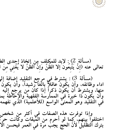
(مسألة 2) : لابد للمكلف من اتخاذ إحد
تعالى عنه (إِنْ يَتَّبِعُونَ إلا الظَّنَّ وَإِنَّ الظَّنَّ لا يُغْنِي مِنَ ال
(مسألة 3) : يشترط في مرجع التقليد إضاف
اداء وظائفه، وأن يكون عاقلاً بالغاً رشيداً، وأن يكو
منها، ويشترط أن يكون ذكراً إذا كان من يرجع إليه 
وأن يكون ذا خبرة في الممارسة الفقهية والإحاطة ب
في التقليد وهو المعنى الواسع (للأعلمية) الذي نفهمه.
وإذا توفرت هذه الصفات في أكثر من شخص فيم
اختلفوا بينهم، كما لو أحرم من الميقات وكانت حركة
بترك التظليل لأنّ الحج يجب مرة في العمر فيحسن الاح