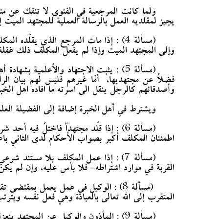
ولما كانت المرجعية في الفتوى لا تنفك عن متا
يجيز لمقلديه العمل بالرسالة العملية للمجتهد الميت إ
(مسألة 4) : إذا مات المرجع الذي يقلّد
وإلى المجتهد الميت وإذا لم يفعل المكلف ذلك غفلة أو 
(مسألة 5) : يثبت الاجتهاد والأعلمية ب
فضلاً عن مجتهديها، أمّا غيرهم فليس لهم بيان الرأ
وأصدقائهم كالرجل ينقل الى اسرته ما افاده اهل الخبرة
ويشترط في أهل الخبرة إضافة إلى الفضيلة العلم
(مسألة 6) : إذا قلّد مجتهداً فاختلّ 
اطمئنان المكلف أكبر بصواب الأحكام لدى الثاني با
(مسألة 7) : إذا عمل المكلف بلا مستند
القربة في موارد اشتراطه- فلا بأس عليه، وإن لم ي
(مسألة 8) : الوكيل في عمل يعمل بمقتضى 
المتقرب إلى الله تعالى بالعبادة وهي فعل نفسه ويترتب
(مسألة 9) : المأذون والوكيل عن المجتهد ينعزل بموت المجتهد سواء كان وكيلاً عاماً أم خاصاً، كالتوكيل في بعض الاوقاف أو في أموال القاصرين.