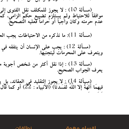
(مسألة 10) : لا يجوز للمكلف نقل الفت
موافقاً للاحتياط ولم يستلزم تضييع حكم الزامي،
عدم حرمته وكان واجباً أو حراماً فعليه التصحيح.
(مسألة 11): ما
نذكره من الاحتياطات يجب الع
(مسألة 12) : يجب على الإنسان أن يتفق
ويتعرف على المحرمات ليتجنبها.
(مسألة 13) : إذا نقل أكثر من شخص 
يعرف الجواب الصحيح.
(مسألة 14) : لا يجوز التقليد في العقا
فِيهِمَا آَلِهَةٌ إلا اللَّهُ لَفَسَدَتَا) (الأنبياء : 22) أو كما قال أمير المؤمنين (عليه السلام) لولده الحسن (عليه السلام) (لو كان لربك شريك لأتتكَ رُسُله).
اقسام مهمة
نطاقات