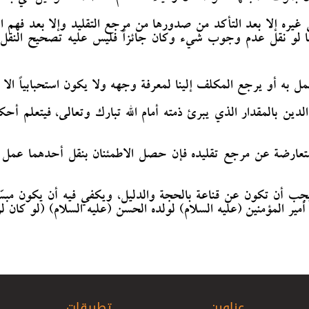
وى إلى غيره إلا بعد التأكد من صدورها من مرجع التقليد وإلا بعد فهم 
 كما لو نقل عدم وجوب شيء وكان جائزاً فليس عليه تصحيح الن
مل به أو يرجع المكلف
إلينا لمعرفة وجهه ولا يكون استحبابياً الا
ه في الدين بالمقدار الذي يبرئ ذمته أمام الله تبارك وتعالى، فيتعلم أ
أجوبة متعارضة عن مرجع تقليده فإن حصل الاطمئنان بنقل أحدهما عم
ئد، بل يجب أن تكون عن قناعة بالحجة والدليل، ويكفي فيه أن يكون مبسّطا
عناوين
تطبيقات