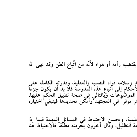
ضيه رأيه أو هواه لأنّه من اتِّباع الظن وقد نهى الله
ولد وسلامة قواه النفسية والعقلية، وقدرته الكاملة على
الأحكام إلى أتباع هذه المدرسة فلا بد أن يكون جزءاً
هم الموضوعات وبالتالي في صحة تطبيق الحكم عليها،
توفراً في المجتهد وأمكن تحديدها فينبغي اختياره
ة، ويحسن الاحتياط في المسائل المهمة فيما إذا
التظليل، وقال آخرون بحرمته مطلقاً فالاحتياط هنا