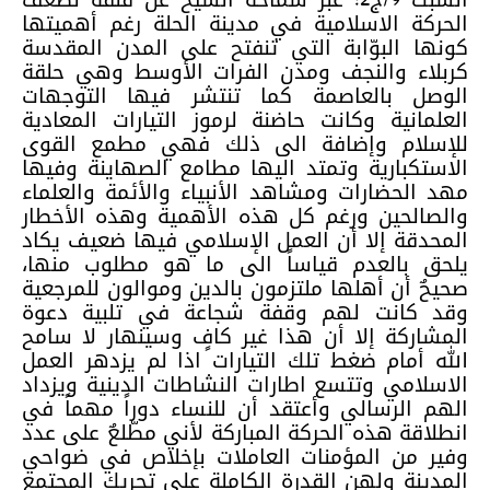
الحركة الاسلامية في مدينة الحلة رغم أهميتها
كونها البوّابة التي تنفتح على المدن المقدسة
كربلاء والنجف ومدن الفرات الأوسط وهي حلقة
الوصل بالعاصمة كما تنتشر فيها التوجهات
العلمانية وكانت حاضنة لرموز التيارات المعادية
للإسلام وإضافة الى ذلك فهي مطمع القوى
الاستكبارية وتمتد اليها مطامع الصهاينة وفيها
مهد الحضارات ومشاهد الأنبياء والأئمة والعلماء
والصالحين ورغم كل هذه الأهمية وهذه الأخطار
المحدقة إلا أن العمل الإسلامي فيها ضعيف يكاد
يلحق بالعدم قياساً الى ما هو مطلوب منها،
صحيحٌ أن أهلها ملتزمون بالدين وموالون للمرجعية
وقد كانت لهم وقفة شجاعة في تلبية دعوة
المشاركة إلا أن هذا غير كافٍ وسينهار لا سامح
الله أمام ضغط تلك التيارات اذا لم يزدهر العمل
الاسلامي وتتسع اطارات النشاطات الدينية ويزداد
الهم الرسالي وأعتقد أن للنساء دوراً مهماً في
انطلاقة هذه الحركة المباركة لأني مطّلعٌ على عدد
وفير من المؤمنات العاملات بإخلاص في ضواحي
المدينة ولهن القدرة الكاملة على تحريك المجتمع