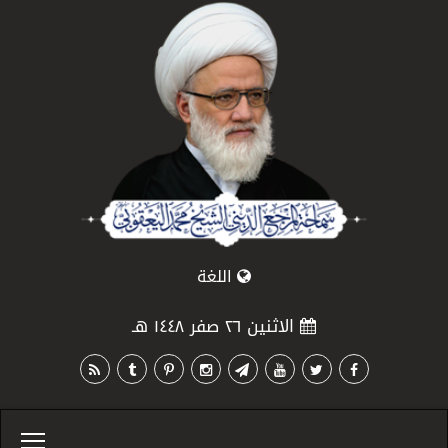
اللغة
الاثنين ٢٦ صفر ١٤٤٨ هـ