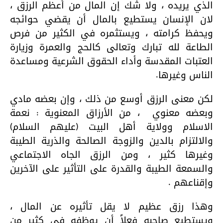
الذي يريده ، ولا شك إن المال من أعظم الرزق ،
لان الإنسان يستطيع بالمال أن يقضي حوائجه
ويحفظ كرامته ، ويستثمره في الكثير من فرص
الطاعة لله تبارك وتعالى كالحج والعمرة وزيارة
العتبات المقدسة وأداء الحقوق الشرعية ومساعدة
الناس وغيرها.
لكن معنى الرزق أوسع من ذلك ، وإن بعضه مادي
وبعضه معنوي
، من الأرزاق المعنوية : نعمة
الاسلام وولاية أهل البيت (عليهم السلام)
والالتزام بالدين والزوجة الصالحة والذرية الطيبة
وغيرها كثير ، ومن الرزق الجاه الاجتماعي
والسمعة الطيبة والقدرة على التأثير على الآخرين
وإقناعهم .
وهذا رزق عظيم لا يقل تأثيره عن المال ،
ويستطيع صاحبه فعلاً أن يوظفه في كثير من