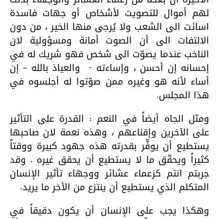
لهم أموال للتصويت لأشخاص أو جهات فاسدة
اسائت الى الشعب ولا يُرجى منها الخير ، من دون
الالتفات الى أن الصوت أمانة ومسؤولية لان
الناخب عندما يصوّت الى شخص فهو شريك له في
إحسانه إن أحسن ، وإساءته -
والعياذ بالله – إن
أساء لأنه هو وغيره ممن صوّتوا له أجلسوه في
هذا المجلس.
ومثل الجاه أيضاً في النعم : القدرة على التأثير
على الآخرين وإقناعهم ، وهذه نعمة لان صاحبها
يستطيع أن يوفّّر بقدرته هذه جهود كبيرة ووقتاً
كثيراً ويحقّق ما لا يستطيع أن يحقق غيره . وقد
جربتم انتم كزعماء عشائر ووجهاء تأثير الإنسان
المتكلم الذي يستطيع أن ينتزع من الأخر ما يريد.
وهكذا يجب على الإنسان أن يكون دقيقاً في