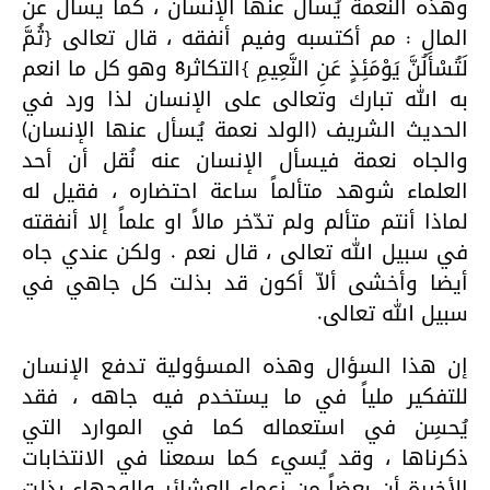
وهذه النعمة يُسأل عنها الإنسان ، كما يسأل عن
المال : مم أكتسبه وفيم أنفقه ، قال تعالى {ثُمَّ
لَتُسْأَلُنَّ يَوْمَئِذٍ عَنِ النَّعِيمِ }التكاثر8 وهو كل ما انعم
به الله تبارك وتعالى على الإنسان لذا ورد في
الحديث الشريف (الولد نعمة يُسأل عنها الإنسان)
والجاه نعمة فيسأل الإنسان عنه نُقل أن أحد
العلماء شوهد متألماً ساعة احتضاره ، فقيل له
لماذا أنتم متألم ولم تدّخر مالاً او علماً إلا أنفقته
في سبيل الله تعالى ، قال نعم . ولكن عندي جاه
أيضا وأخشى ألاّ أكون قد بذلت كل جاهي في
سبيل الله تعالى.
إن هذا السؤال وهذه المسؤولية تدفع الإنسان
للتفكير ملياً في ما يستخدم فيه جاهه ، فقد
يُحسِن في استعماله كما في الموارد التي
ذكرناها ، وقد يُسيء كما سمعنا في الانتخابات
الأخيرة أن بعضاً من زعماء العشائر والوجهاء بذلت