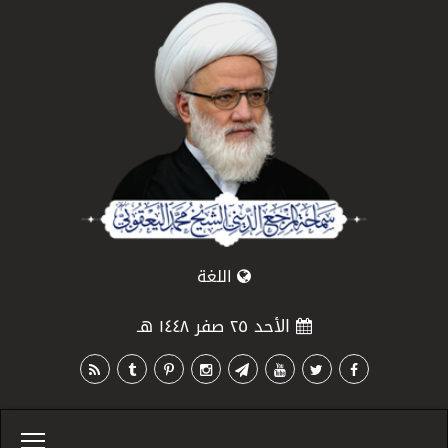
اللغة
الأحد ٢٥ صفر ١٤٤٨ هـ