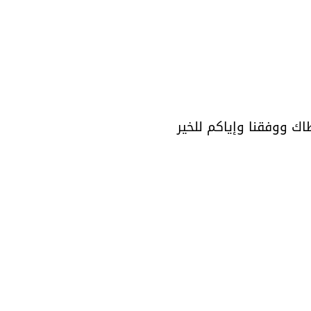
ك ووفقنا وإياكم للخير