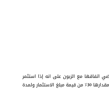
ي اتفاقها مع الزبون على انه إذا استثمر
مبلغاً من المال عندها لا يقل عن 1000 يورو ولا يزيد عن 100.000يورو فان الشركة تمنح أرباحاً شهرية مقدارها 30% من قيمة مبلغ الاستثمار ولمدة