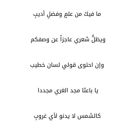
ما فيكَ من علمٍ وفضلِ أديبِ
ويظلُّ شعري عاجزاً عن وصفكم
وإن احتوى قولي لسان خطيب
يا باعثا مجد الغري مجددا
كالشمس لا يدنو لأي غروبِ