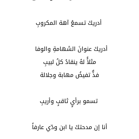
أدريكَ تسمعُ آهة المكروبِ
أدريكَ عنوانَ الشهامةِ والوفا
مثلاًً لهُ ينقادُ كلُ لبيبِ
فذٌّ تفيضُ مهابة وجلالة
تسمو برأيٍ ثاقبٍ وأريبِ
أنا إن مدحتكَ يا ابن ودّي عارفاً