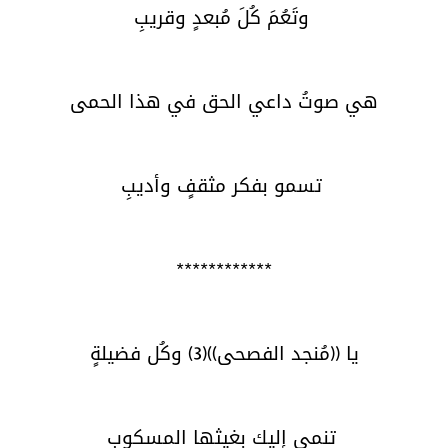
وتَعُمَ كُلَ مُبعدٍ وقريبِ
هي صوتُ داعي الحق في هذا الحمى
تسمو بفكر مثقفٍ وأديبِ
************
يا ((مُنجد الفصحى))(3) وكُل فضيلةٍ
تنمى إليك بغيثها المسكوبِ