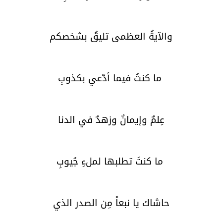
والآيةُ العظمى تليقُ بشخصكم
ما كنتُ فيما أدّعي بكذوبِ
عِلمٌ وإيمانٌ وزهدٌ في الدنا
ما كنتَ تطلبها لملءِ جُيوبِ
حاشاك يا نبعاً مِن الصدر الذي