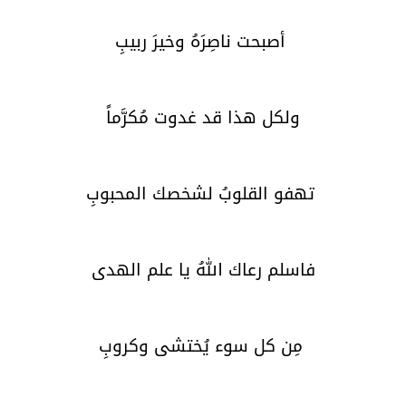
أصبحت ناصِرَهُ وخيرَ ربيبِ
ولكل هذا قد غدوت مُكرَّماً
تهفو القلوبُ لشخصك المحبوبِ
فاسلم رعاك اللهُ يا علم الهدى
مِن كل سوء يُختشى وكروبِ