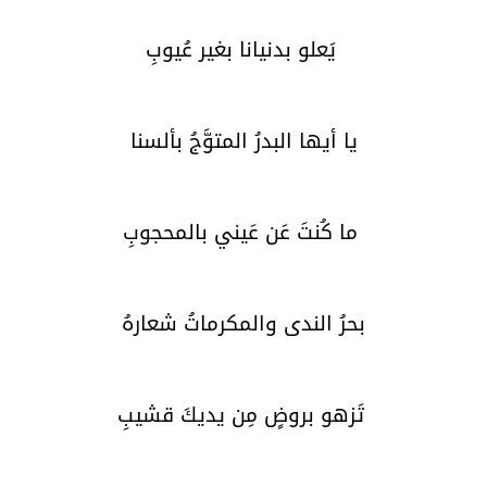
يَعلو بدنيانا بغير عُيوبِ
يا أيها البدرُ المتوَّجُ بألسنا
ما كُنتَ عَن عَيني بالمحجوبِ
بحرُ الندى والمكرماتُ شعارهُ
تَزهو بروضٍ مِن يديكَ قشيبِ