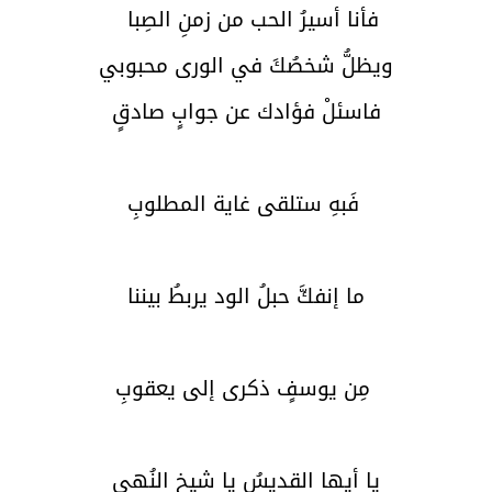
فأنا أسيرُ الحب من زمنِ الصِبا
ويظلُّ شخصُكَ في الورى محبوبي
فاسئلْ فؤادك عن جوابٍ صادقٍ
فَبهِ ستلقى غاية المطلوبِ
ما إنفكَّ حبلُ الود يربطُ بيننا
مِن يوسفٍ ذكرى إلى يعقوبِ
يا أيها القديسُ يا شيخ النُهى