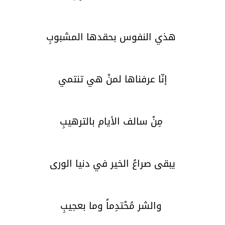
هذي النفوس بحقدها المشبوبِ
إنّا عرفناها لمنْ هي تنتمي
مِنْ سالف الأيام بالترهيبِ
يبقى صراعُ الخير في دنيا الورى
والشر مُحْتدِماً وما بعجيبِ