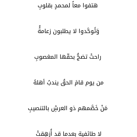
هتفوا معاً لمحمدٍ بقلوبِ
وَتََوحَّدوا لا يطلبون زعامةًً
راحتْ تضجُّ بحقّها المغصوبِ
من يوم قامَ الحقُ يندبُ أهلهُ
مَنْ خَصَّمهم ذو العرشِ بالتنصيبِ
لا طائفية بعدما قد أُزهِقتْ