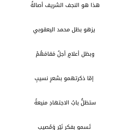
هذا هو النجف الشريف أصالةً
يزهو بظل محمد اليعقوبي
وبظل أعلامٍ أجلُ مَقامَهُمْ
إمّا ذكرتهمو بشعرِ نسيبِ
ستظلُّ بابُ الاجتهادِ منيعةً
تَسمو بفكرٍ نَيّرٍ وَمُصيبِ