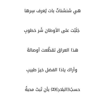
هي شنشناتٌ بات يُعرف سِرها
جَلَبْت على الأوطان شَر خطوبِ
هذا العراق تقطَّعت أوصالهُ
وأراك ياذا الفضل خيرَ طبيبِ
حسبُ((البلادِ))(2) بأن تَبث محبةً