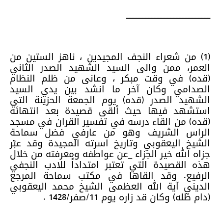
ـــــــــــــــــــــــــــــــــــــــــــــــــــــــــ
(1) من شعراء النجف المجيدين ، ناهز الستين من
العمر، ممن والى السيد الشهيد الصدر الثاني
(قده) في وقت مبكر ، وعانى من ظلم النظام
الصدامي وكان آخر ما انشد بين يدي السيد
الشهيد الصدر (قده) يوم الجمعة الحزينة التي
استشهد فيها حيث ألقى قصيدة بعد انتهائه
(قده) من القاء درسه في تفسير القران في مسجد
الراس الشريف وهو من عارفي فضل سماحة
الشيخ اليعقوبي وتاريخ اسرته المجيدة وقد عبّر
جزاه الله خير الجزاء _عن عواطفه ومعرفته من خلال
هذه القصيدة التي تعتبر امتداداً للادب النجفي
الرفيع. وقد القاها في مكتب سماحة المرجع
الديني آية الله العظمى الشيخ محمد اليعقوبي
(دام ظله) وكان قد زاره يوم 11/صفر/1428 .