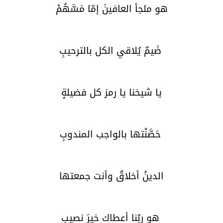
هو ملجأ العافينَ إمّا مَسَّهُمْ
ضَيمٌ يُلاقي الكل بالترحيبِ
يا شيخنا يا رمز كل فضيلةٍ
حَصَّنْتها بالواجب المندوبِ
الدينُ أخلاقٌ وأنت جمعتها
هو ربُنا أعطاك خيرَ نصيبِ