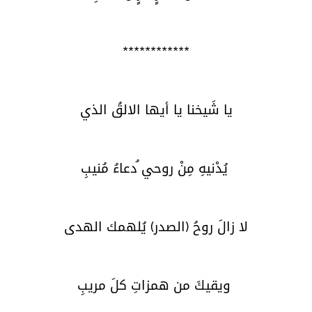
************
يا شَيخنا يا أيها الالقُ الذي
يُدْنيهِ مِنْ روحي ُدعاءُ مُنيبِ
لا زالَ روحُ (الصدر) يُلهمك الهدى
ويقيكَ من همزاتِ كلَ مريبِ