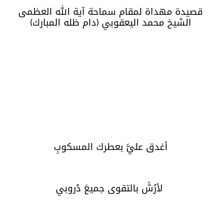
قصيدة مهداة لمقام سماحة آية الله العظمى
الشيخ محمد اليعقوبي (دام ظله المبارك)
أغدق عليَّ بعطرك المسكوبِ
لأرُشَ بالتقوى جميعَ دُروبي