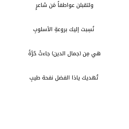
ولتقبلن عواطفاً مَن شاعرٍ
نُسِبت إليك بروعةِ الأسلوبِ
هي مِن (جمال الدين) جاءتْ حُرَّةً
تُهديك ياذا الفضل نفحة طيبِ