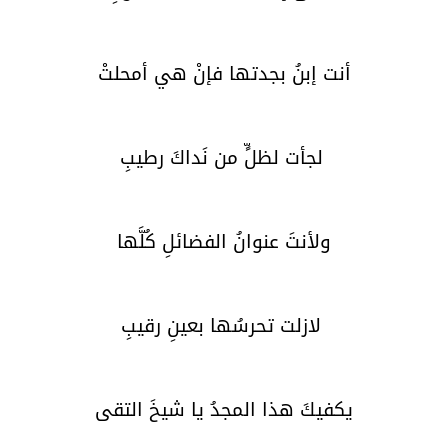
أنت إبنُ بجدتها فإنْ هي أمحلتْ
لجأت لظلٍّ من نَداكَ رطيبِ
ولأنتَ عنوانُ الفضائلِ كُلَّها
لازلت تحرسُها بعينِ رقيبِ
يكفيكَ هذا المجدُ يا شيخَ التقى