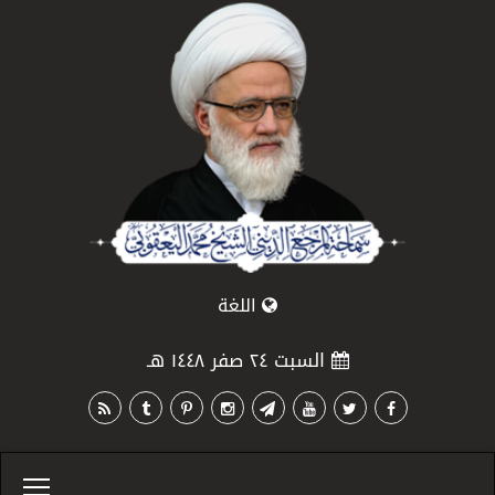
اللغة
السبت ٢٤ صفر ١٤٤٨ هـ