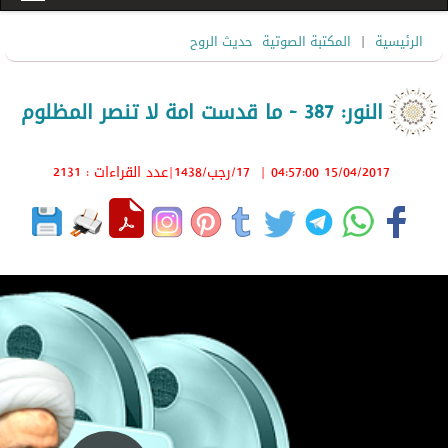
|
الرئيسية
المكتبة الصوتية
حديث الروح
النور: 387 - ما قدست امة لا تنصر المظلوم
15/04/2017 04:57:00
|
17/رجب/1438
|عدد القراءات : 2131