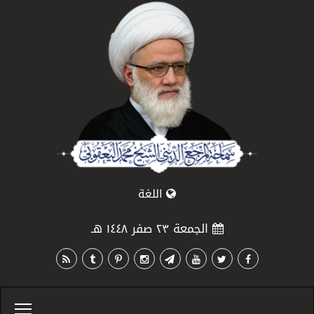
اللغة
الجمعة ٢٣ صفر ١٤٤٨ هـ