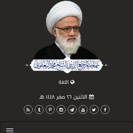
اللغة
الاثنين ٢٦ صفر ١٤٤٨ هـ