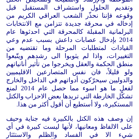
وتقديم الحلول واستشراف المستقبل قبل
وقوعه فإننا نحذّر الشعب العراقي الكريم من
إدخاله في محرقة جديدة تتزامن مع الانتخابات
البرلمانية المقبلة كالمحرقة التي احدثوها عام
2014 بإدخال عصابات داعش بسبب عدم وعي
القيادات لمتطلبات المرحلة وما تقتضيه من
التغييرات، واذا لم يثوبوا الى رشدهم ويتّبعوا
منطق الحكمة والعقل ويخرجوا من تأثير أنانياتهم
ولو قليلاً، فان نفس المتصارعين الاقليميين
والدوليين سيحرّكون أدواتهم في الداخل والخارج
لفعل ما هو اسوء مما حصل عام 2014 لمنع
تشكّل الخارطة التي تريدها بعض الاحزاب والكتل
المستكبرة، ولا أستطيع أن أقول أكثر من هذا.
إن وصف هذه الكتل بالكبيرة فيه جناية وحيف
على الالفاظ ومعانيها، لأنها ليست كبيرة في أي
شيء الا في الفساد والظلم والاستئثار