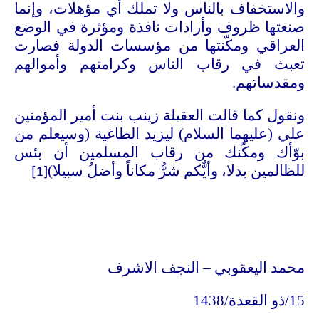
والاستخفاف بالناس ولا تملك أي مؤهلات، وإنما
صنعتها ظروف وأرادات نافذة ومؤثرة في الوضع
العراقي ومكّنتها من مؤسسات الدولة فصارت
تعبث في رقاب الناس وكرامتهم وأموالهم
ومقدساتهم.
ونقول كما قالت العقيلة زينب بنت أمير المؤمنين
علي (عليهما السلام) ليزيد الطاغية (وسيعلم من
بوّأك ومكّنك من رقاب المسلمين أن بئس
للظالمين بدلا، وأيٌّكم شرُّ مكاناً وأضلُ سبيلا)
[1]
محمد اليعقوبي – النجف الاشرف
15/ذو القعدة/1438