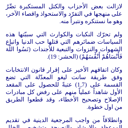
لازالت بعض الأحزاب والكتل المستكبرة تصِّرُ
على منهجها في التفرّد والاستحواذ واقصاء الآخر،
وهو ما نستنكره ونتبرأ منه.
ولم تحرّك النكبات والكوارث التي سببّتها هذه
السياسات ضمائرهم التي قتلها حب الدنيا واتباع
الشهوات والنزوات والتبعية للأجندات (نَسُوا اللَّهَ
فَأَنْسَاهُمْ أَنْفُسَهُمْ) (الحشر: 19).
وكان اتفاقهم الأخير على إقرار قانون الانتخابات
وفق طريقة سانت ليغو المعدّلة التي تضع
القسمة على (1,7) عتبةً للحصول على المقعد
الأول شاهداً عملياً منهم على رفض كل مبادرات
الإصلاح وتصحيح الأخطاء، وقد قطعوا الطريق
من اول خطوة.
وانطلاقاً من واجب المرجعية الدينية في تقديم
الموعظة والإرشاد والنصيحة وتشخيص الخلل