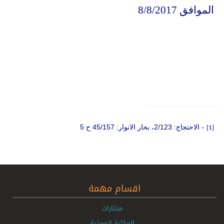
الموافق 8/8/2017
-
الاحتجاج: 2/123، بحار الانوار: 45/157 ح 5
[1]
اقسام مهمة
مختارات
المكتبة الصوتية