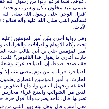
دعوهم، فلما فرغوا دنوا من رسول الله فقالو
عيسى عبد مخلوق يأكل ويشرب ويحدث قالوا: 
(فنزل الوحي على رسول الله صلى الله عل
فسألهم النبي صلى الله عليه وآله فقالوا: 
الآيات.
وفي رواية أخرى يبيّن أمير المؤمنين (علي
تحت ركام الأوهام والضلالات والخرافات وا
أمير المؤمنين علي بن أبي طالب عليه السل
حارث أتدري ما يقول هذا الناقوس؟ قلت: الل
حقا، صدقا صدقا، إن الدنيا قد غرتنا وشغلتنا و
الدنيا قرنا قرنا، ما من يوم يمضي عنا، إلا أو
الحارث: يا أمير المؤمنين النصارى يعلمون
الحقيقة وتجهيل الناس وابتداع الطقوس وا
الدين من الشوائب والبدع غرباء محاربين
تضربها. قال: فأخذ يضرب وأنا أقول حرفا حرف
معي أمس، قال: وهل بينه وبين النبي من قر