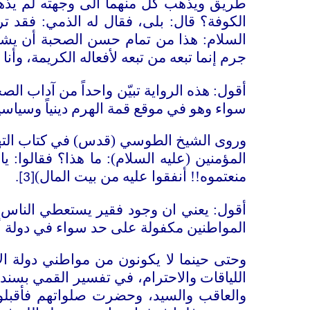
طريق ويذهب كل منهما الى وجهته لم يذهب
الكوفة؟ قال: بلى، فقال له الذمي: فقد
السلام: هذا من تمام حسن الصحبة أن يشيع ا
جرم إنما تبعه من تبعه لأفعاله الكريمة، و
أقول: هذه الرواية تبيّن واحداً من آداب ال
سواء وهو في موقع قمة الهرم دينياً وسياسياً
وروى الشيخ الطوسي (قدس) في كتاب التهذي
المؤمنين (عليه السلام): ما هذا؟ فقالوا: 
منعتموه!! أنفقوا عليه من بيت المال)
.
[3]
أقول: يعني ان وجود فقير يستعطي الناس ك
المواطنين مكفولة على حد سواء في دولة أمي
وحتى حينما لا يكونون من مواطني دولة ال
اللياقات والاحترام، في تفسير القمي بسند
والعاقب والسيد، وحضرت صلواتهم فأقبلو