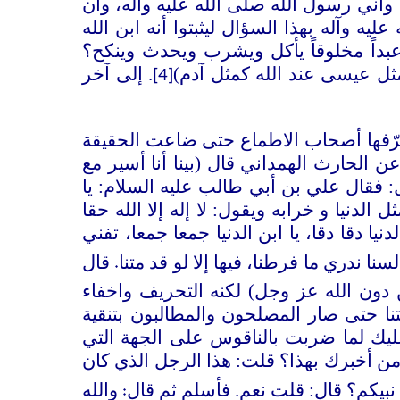
، وأني رسول الله صلى الله عليه وآله، وأن
 وآله بهذا السؤال ليثبتوا أنه ابن الله
بداً مخلوقاً يأكل ويشرب ويحدث وينكح؟
 مثل عيسى عند الله كمثل آدم)
. إلى آخر
[4]
يحرّفها أصحاب الاطماع حتى ضاعت الحقيقة
 الحارث الهمداني قال (بينا أنا أسير مع
: فقال علي بن أبي طالب عليه السلام: يا
دنيا و خرابه ويقول: لا إله إلا الله حقا
دنيا دقا دقا، يا ابن الدنيا جمعا جمعا، تفني
.
سنا ندري ما فرطنا، فيها إلا لو قد متنا
قال
ن دون الله عز وجل) لكنه التحريف واخفاء
نا حتى صار المصلحون والمطالبون بتنقية
ليك لما ضربت بالناقوس على الجهة التي
م من أخبرك بهذا؟ قلت: هذا الرجل الذي كان
:
نبيكم؟ قال: قلت نعم. فأسلم ثم قال
والله