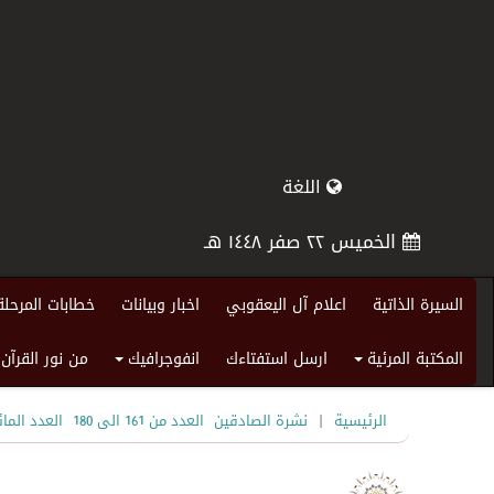
اللغة
الخميس ٢٢ صفر ١٤٤٨ هـ
السيرة الذاتية
اعلام آل اليعقوبي
اخبار وبيانات
خطابات المرحلة
المكتبة المرئية
ارسل استفتاءك
انفوجرافيك
من نور القرآن
+
+
|
الرئيسية
نشرة الصادقين
العدد من 161 الى 180
العدد الما