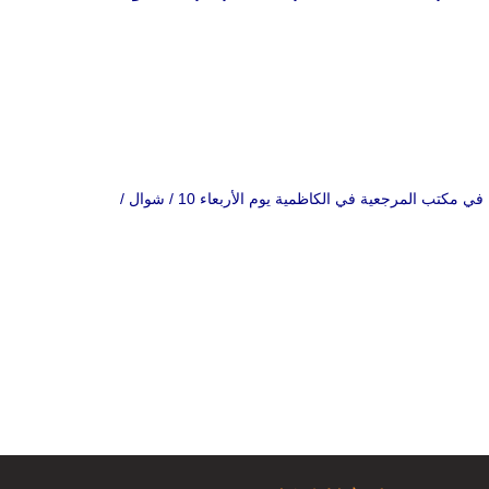
- من حديث سماحة المرجع الشيخ اليعقوبي (دام ظله) مع حشد من شباب قضاء شط العرب والشباب الذي شاركوا في المعايشة الرمضانية في مكتب المرجعية في الكاظمية يوم الأربعاء 10 / شوال /