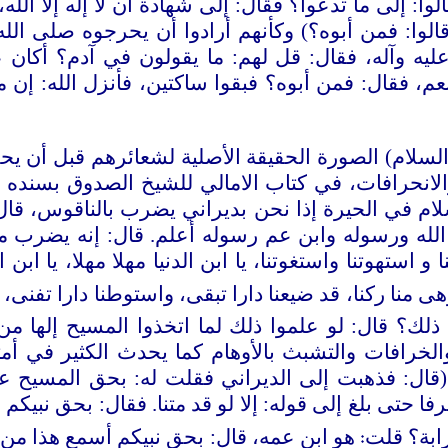
ا: إلى ما تدعوا؟ فقال: إلى شهادة أن لا إله إلا الله
فمن أبوه؟) وكأنهم أرادوا أن يحرجوه صلى الله عليه
يه وآله، فقال: قل لهم: ما يقولون في آدم؟ أكان ع
نعم، فقال: فمن أبوه؟ فبقوا ساكتين، فأنزل الله: إن
ه السلام) الصورة الحقيقة الأصلية لشعائرهم قبل أن 
لانحرافات، في كتاب الامالي للشيخ الصدوق بسنده عن
ام في الحيرة إذا نحن بديراني يضرب بالناقوس، قال
ه ورسوله وابن عم رسوله أعلم. قال: إنه يضرب مثل ال
 استهوتنا واستغوتنا، يا ابن الدنيا مهلا مهلا، يا ابن ال
هى منا ركنا، قد ضيعنا دارا تبقى، واستوطنا دارا تفنى، ل
 ذلك؟ قال: لو علموا ذلك لما اتخذوا المسيح إلها م
لخرافات والتشبث بالأوهام كما يحدث الكثير في أمت
 (قال: فذهبت إلى الديراني فقلت له: بحق المسيح ع
ا حتى بلغ إلى قوله: إلا لو قد متنا. فقال: بحق نبيك
:
ابة؟ قلت
هو ابن عمه، قال: بحق نبيكم أسمع هذا من 