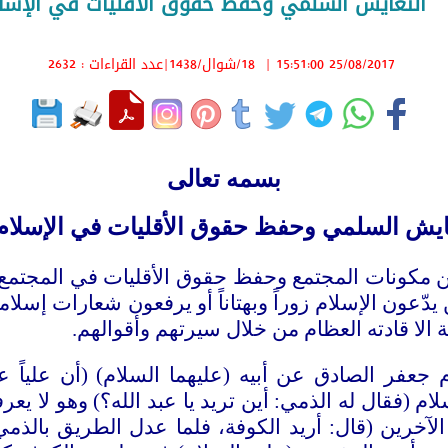
التعايش السلمي وحفظ حقوق الأقليات في الإسل
25/08/2017 15:51:00
|
18/شوال/1438
|عدد القراءات : 2632
بسمه تعالى
ايش السلمي وحفظ حقوق الأقليات في الإسلام
 مكونات المجتمع وحفظ حقوق الأقليات في المجتمع ا
ّعون الإسلام زوراً وبهتاناً أو يرفعون شعارات إسلامية
الا قادته العظام من خلال سيرتهم وأقوالهم.
جعفر الصادق عن أبيه (عليهما السلام) (أن علياً ع
فقال له الذمي: أين تريد يا عبد الله؟) وهو لا يعرفه ا
الآخرين (قال: أريد الكوفة، فلما عدل الطريق بالذ