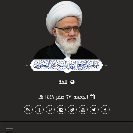
اللغة
الجمعة ٢٣ صفر ١٤٤٨ هـ