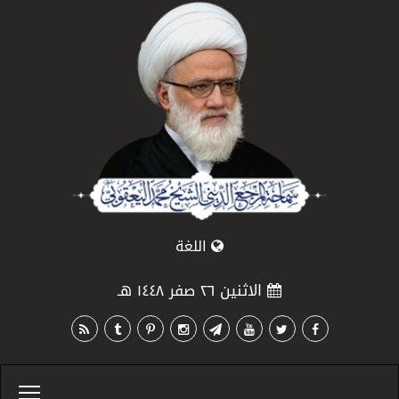
اللغة
الاثنين ٢٦ صفر ١٤٤٨ هـ