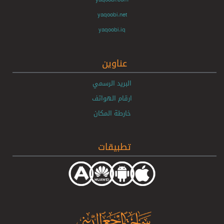
yaqoobi.net
yaqoobi.iq
عناوين
البريد الرسمي
ارقام الهواتف
خارطة المكان
تطبيقات