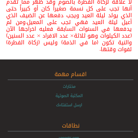
لا علاقة لزكاة الفطرة بالصوم وقد ظهر مما تقدم
أنها تجب على كل نسمة صغيراً كان أو ‏كبيراً حتى
الذي يولد ليلة العيد ويجب دفعها عن الضيف الذي
أعيل ليلة العيد فهي تجب ‏على المعيل.ومن لم
يدفعها في السنوات السابقة فعليه اخراجها الآن
(عدد الكيلوات وهو ‏ثلاثة× عدد الافراد × عدد السنين)
والنية تكون (ما في الذمة) وليس (زكاة الفطرة)
لفوات ‏وقتها.
اقسام مهمة
مختارات
المكتبة الصوتية
ارسل استفتاءك
نطاقات
yaqoobi.com