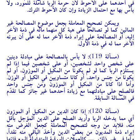
في أحدهما على الأحوط لأن حرمة الربا شاملة للمورد، ولا
بأس بها مع احتمال الزيادة وإن كان الأحوط الترك.
ويمكن تصحيح المعاملة بجعل موضوع المصالحة غير
المالين كما لو تصالحا على هبة كل منهما ماله في ذمة الآخر
إليه، أو المصالحة على إبراء ذمة الآخر مما له على أن يبرئه
الآخر مما له في ذمة الأول.
(مسألة 119):
لا بأس بالمصالحة على مبادلة دينين
على شخص واحد لشخصين، أو على شخصين فيما إذا لم
يستلزم الربا كما لو لم يكونا من المكيل أو الموزون، أو لم
يكونا من جنس واحد، أو كانا متساويين في الكيل أو الوزن.
وأما اذا كانا من المكيل أو الموزون ومن جنس واحد
فالصلح على مبادلتهما مع زيادة أحدهما غير جائز كما تقدّم
في المسالة السابقة.
(مسألة 120):
إذا كان الدين من المكيل أو الموزون
أي مما يدخله الربا وأريد الصلح على الدين المؤجل بأقل
منه، فلابد من وجه لتصحيح المعاملة كجعل الغرض منه
إبراء ذمة المديون من بعض الدين وأخذ الباقي منه نقداً،