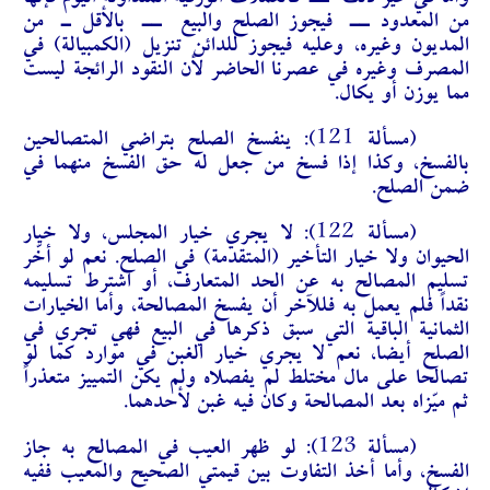
وأما في غير ذلك ــ كالعملات الورقية المتداولة اليوم فإنها
من المعدود ــ فيجوز الصلح والبيع ــ بالأقل ـ من
المديون وغيره، وعليه فيجوز للدائن تنزيل (الكمبيالة) في
المصرف وغيره في عصرنا الحاضر لأن النقود الرائجة ليست
مما يوزن أو يكال.
(مسألة 121):
ينفسخ الصلح بتراضي المتصالحين
بالفسخ، وكذا إذا فسخ من جعل له حق الفسخ منهما في
ضمن الصلح.
(مسألة 122):
لا يجري خيار المجلس، ولا خيار
الحيوان ولا خيار التأخير (المتقدمة) في الصلح. نعم لو أخّر
تسليم المصالح به عن الحد المتعارف، أو اشترط تسليمه
نقداً فلم يعمل به فللآخر أن يفسخ المصالحة، وأما الخيارات
الثمانية الباقية التي سبق ذكرها في البيع فهي تجري في
الصلح أيضا، نعم لا يجري خيار الغبن في موارد كما لو
تصالحا على مال مختلط لم يفصلاه ولم يكن التمييز متعذراً
ثم ميّزاه بعد المصالحة وكان فيه غبن لأحدهما.
(مسألة 123):
لو ظهر العيب في المصالح به جاز
الفسخ، وأما أخذ التفاوت بين قيمتي الصحيح والمعيب ففيه