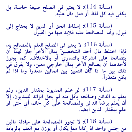
(مسألة 114):
لا يعتبر في الصلح صيغة خاصة، بل
يكفي فيه كل لفظ أو فعل دال عليه.
(مسألة 115):
إسقاط الحق أو الدين لا يحتاج إلى
قبول، وأما المصالحة عليه فلابد فيها من القبول.
(مسألة 116):
لا يعتبر في الصلح العلم بالمصالح به،
فإذا اختلط مال أحد الشخصين بمال الآخر جاز لهما أن
يتصالحا على الشركة بالتساوي أو بالاختلاف، كما يجوز
لأحدهما أن يصالح الآخر بمال خارجي معين، ولا يفرق في
ذلك بين ما اذا كان التمييز بين المالين متعذراً وما اذا لم
يكن متعذراً.
(مسألة 117):
لو علم المديون بمقدار الدين، ولم
يعلم به الدائن وصالحه بأقل منه لم يحل الزائد للمديون، إلا
أن يعلم برضا الدائن بالمصالحة على كل حال، أي حتى لو
علم بمقدار الدين أيضاً.
(مسألة 118):
لا تجوز المصالحة على مبادلة مالين
من جنس واحد اذا كانا مما يكال أو يوزن مع العلم بالزيادة