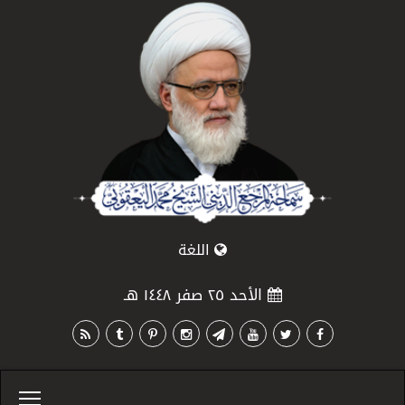
اللغة
الأحد ٢٥ صفر ١٤٤٨ هـ