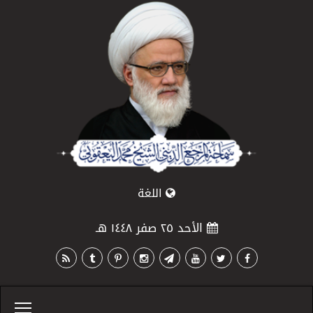
اللغة
الأحد ٢٥ صفر ١٤٤٨ هـ