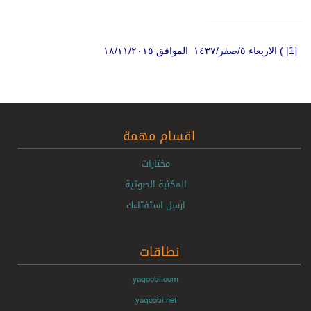
[1]
)
الاربعاء ٥/صفر/١٤٣٧ الموافق ١٨/١١/٢٠١٥
اقسام مهمة
مختارات
المكتبة الصوتية
ارسل استفتاءك
نطاقات
yaqoobi.com
yaqoobi.net