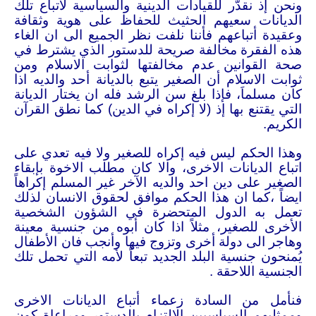
ونحن إذ نقدّر للقيادات الدينية والسياسية لأتباع تلك
الديانات سعيهم الحثيث للحفاظ على هوية وثقافة
وعقيدة أتباعهم فأننا نلفت نظر الجميع الى ان الغاء
هذه الفقرة مخالفة صريحة للدستور الذي يشترط في
صحة القوانين عدم مخالفتها لثوابت الاسلام ومن
ثوابت الاسلام أن الصغير يتبع بالديانة أحد والديه اذا
كان مسلماَ، فإذا بلغ سن الرشد فله ان يختار الديانة
التي يقتنع بها إذ (لا إكراه في الدين) كما نطق القرآن
الكريم.
وهذا الحكم ليس فيه إكراه للصغير ولا فيه تعدي على
اتباع الديانات الاخرى، والا كان مطلب الاخوة بإبقاء
الصغير على دين احد والديه الآخر غير المسلم إكراهاً
ايضاً ،كما ان هذا الحكم موافق لحقوق الانسان لذلك
تعمل به الدول المتحضرة في الشؤون الشخصية
الأخرى للصغير، مثلاً اذا كان أبوه من جنسية معينة
وهاجر الى دولة أخرى وتزوج فيها وأنجب فان الأطفال
يُمنحون جنسية البلد الجديد تبعاً لأمه التي تحمل تلك
الجنسية اللاحقة .
فنأمل من السادة زعماء أتباع الديانات الاخرى
وممثليهم السياسيين الالتزام بالدستور ومراعاة كون