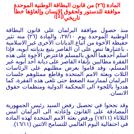
المادة (
٢٦
) من قانون البطاقة الوطنية الموحدة
موافقة للدستور ولحقوق الانسان وإلغاؤها خطأ
[1]
)
(
تاريخي
منذ حصول موافقة البرلمان على قانون البطاقة
الوطنية الموحدة يوم
١٠
/
٢٧
، والمادة (
٢٦
) منه تثير
حفيظة الأخوة من أتباع الديانات الأخرى غير الاسلامية
، باعتبارها تنص على ان القاصر يتبع بديانته أبويه، فإذا
اسلم أحدهما أُلحق بالمسلم فاعترض الأخوة على هذه
الفقرة مطالبين بإبقاء القاصر على ديانة أحد أبويه غير
المسلم، وقد قاموا بعرض مطلبهم على الرئاسات
الثلاث وبعثة الامم المتحدة وقاطع ممثلوهم جلسات
البرلمان لممارسة الضغط حتى تلغى هذه الفقرة، كما
هددوا باللجوء الى المحكمة الدولية ومنظمات حقوق
الانسان.
وقد نجحوا في تحصيل رفض السيد رئيس الجمهورية
المصادقة على القانون وإعادته الى البرلمان أمس
الثلاثاء (
١١
/
١٧
) ورفض بعثة الامم المتحدة لهذه المادة
في احتفالية اليوم العالمي للتسامح الاثنين (
١١
/
١٦
).