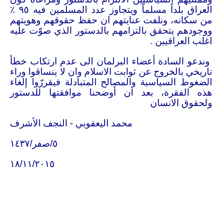
العراق بلداً مسلماً ويتجاوز عدد المسلمين فيه
٩٥
٪
من سكانه، ونلفت عنايتهم ان حفظ حقوقهم وهويتهم
ووجودهم يتحقق بالتزامهم بالدستور الذي صوّت عليه
اغلب العراقيين .
وندعو السادة أعضاء البرلمان الى عدم ارتكاب خطأ
تاريخي بالخروج عن ثوابت الاسلام وان لا ينساقوا وراء
الضغوط السياسية والمصالح المتبادلة فيقررّوا إلغاء
هذه الفقرة، بعد ان أوضحنا موافقتها للدستور
ولحقوق الانسان
محمد اليعقوبي - النجف الأشرف
٥
/صفر/
١٤٣٧
١٨
/
١١
/
٢٠١٥