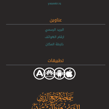
yaqoobi.iq
عناوين
البريد الرسمي
ارقام الهواتف
خارطة المكان
تطبيقات