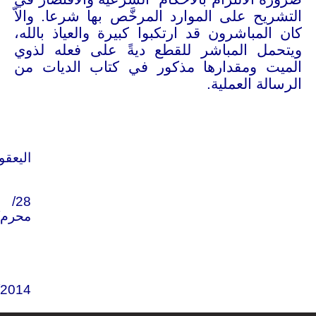
التشريح على الموارد المرخَّص بها شرعا. والاّ
كان المباشرون قد ارتكبوا كبيرة والعياذ بالله،
ويتحمل المباشر للقطع ديةً على فعله لذوي
الميت ومقدارها مذكور في كتاب الديات من
الرسالة العملية.
اليعقو
28/
محرم/1436
/2014