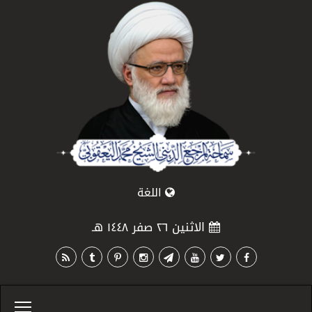
اللغة
الاثنين ٢٦ صفر ١٤٤٨ هـ