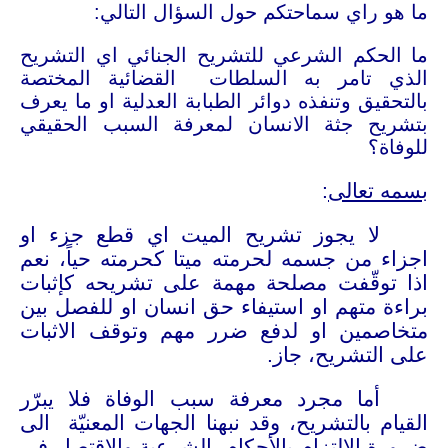
ما هو راي سماحتكم حول السؤال التالي:
ما الحكم الشرعي للتشريح الجنائي اي التشريح
الذي تامر به السلطات القضائية المختصة
بالتحقيق وتنفذه دوائر الطبابة العدلية او ما يعرف
بتشريح جثة الانسان لمعرفة السبب الحقيقي
للوفاة؟
بسمه تعالى
:
لا يجوز تشريح الميت اي قطع جزء او
اجزاء من جسمه لحرمته ميتا كحرمته حياً، نعم
اذا توقّفت مصلحة مهمة على تشريحه كإثبات
براءة متهم او استيفاء حق انسان او للفصل بين
متخاصمين او لدفع ضرر مهم وتوقف الاثبات
على التشريح، جاز.
أما مجرد معرفة سبب الوفاة فلا يبرّر
القيام بالتشريح، وقد نبهنا الجهات المعنيّة الى
ضرورة الالتزام بالأحكام الشرعية والاقتصار في