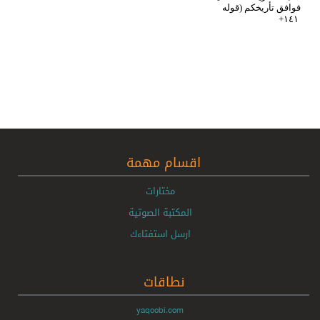
فوافق تأريخكم (قوله
+
١٤١
اقسام مهمة
مختارات
المكتبة الصوتية
ارسل استفتاءك
نطاقات
yaqoobi.com