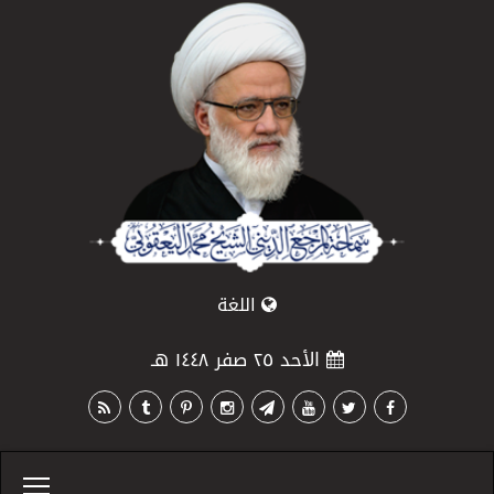
اللغة
الأحد ٢٥ صفر ١٤٤٨ هـ