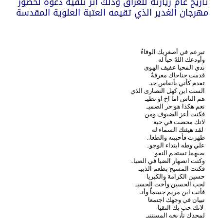
تأريخ عام زيارته للعراق وذلك اثر تلقيه دعوة لحضور
مهرجان الغدير الذي تقيمه العتبة العلوية المقدسة
تبرعم في أصغريك الوفاءُ
وأودعك اللهُ حباً له
ندي المحيا عفيف الهوى
قدمت جناحاك معرفةٌ
تقدم كأني بأنفاس حيـ
الست ابن كهل النصارى الذي
هم الناس اما اخ او نظيـ
نعم هكذا هو حر الضميـ
فكنت أعز الضيوف ومن
لانك محصت في حبه
لقد هيئتك السماء له
طهرت فأحببته والطعا..
علي وطه ابتداء الوجو..
بحبهما تستجم النفو..
وكنت انصهار الضيا في الصبا..
فكنت المسيح بطعم الذبيـ
حسين الكرامة والكبريا
لحب الحسين وأخت الحسيـ
فأنت ابن مريم جسماً وأنـ
نبيان في وجهك اجتمعا
لانك حب بك التقيا
لمجدك تأريخه المستنيـ