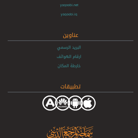
yaqoobi.net
yaqoobi.iq
عناوين
البريد الرسمي
ارقام الهواتف
خارطة المكان
تطبيقات