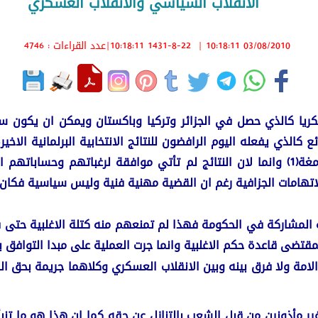
الانقلاب السياسي والانقلاب العسكري
03/08/2010 10:18:11
|
1431-8-22 10:18:11
|عدد القراءات : 4746
ريا كالذي حصل في الجزائر وتركيا وباكستان ويمكن ان يكون سي
 كالذي يفعله اليوم الرافضون للنتائج الانتخابية البرلمانية الاخي
حصل في مناطقهم كما اثبتته الوثائق والادلة الدامغة(1) وانما لان النتائج لم تأتي مو
هامات الجزافية رغم ان القضية مهنية فنية وليس سياسية فكان عل
 المشاركة في الحكومة فهذا لم تمنعهم منه كتلة الاغلبية حتى ف
قتضى قاعدة حكم الاغلبية وانما جرت العملية على مبدا التوافق ب
رار الامة ولا فرق بينه وبين الانقلاب العسكري وكلاهما جريمة بح
ر مأذونين من قبل الشعب بالتنازل عن حقه كما ان هذا هو ما تنب