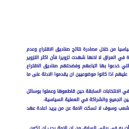
اسيا من خلال مصادرة نتائج صناديق الاقتراع وعدم
رة في العراق لا لانها شهدت تزويرا فأن اكثر التزوير
افقة لرغباتهم وحساباتهم التي خدعوا بها اتباعهم وفضحتهم صناديق الاقتراع
يهم اذا كانوا موضوعيين ان يقدموا الادلة على ما
ي الانتخابات السابقة حين قاطعوها وعملوا بوسائل
ين الجميع والشراكة في العملية السياسية.
ق الشعب وسوف لا تسكت الامة عن من يريد اعادة عهد
أت به في بياني السابق من ان الامة يجب ان تكون