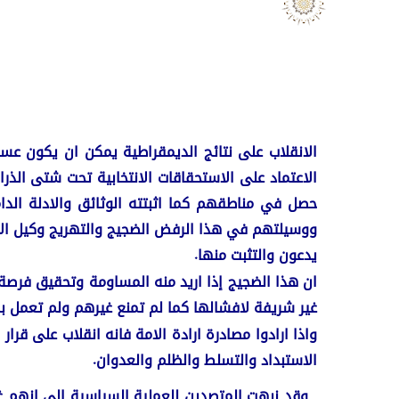
الانقلاب على نتائج الديمقراطية يمكن ان يكون عسك
الاعتماد على الاستحقاقات الانتخابية تحت شتى الذرائع
ووسيلتهم في هذا الرفض الضجيج والتهريج وكيل الات
يدعون والتثبت منها.
ان هذا الضجيج إذا اريد منه المساومة وتحقيق فرصة
غير شريفة لافشالها كما لم تمنع غيرهم ولم تعمل بم
واذا ارادوا مصادرة ارادة الامة فانه انقلاب على ق
الاستبداد والتسلط والظلم والعدوان.
وقد نبهت المتصدين للعملية السياسية إلى انهم غي