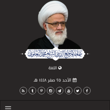
اللغة
الأحد ٢٥ صفر ١٤٤٨ هـ