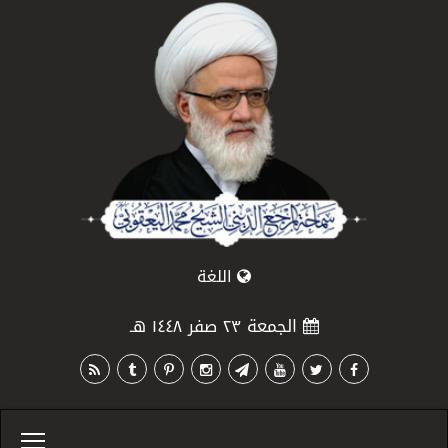
اللغة
الجمعة ٢٣ صفر ١٤٤٨ هـ