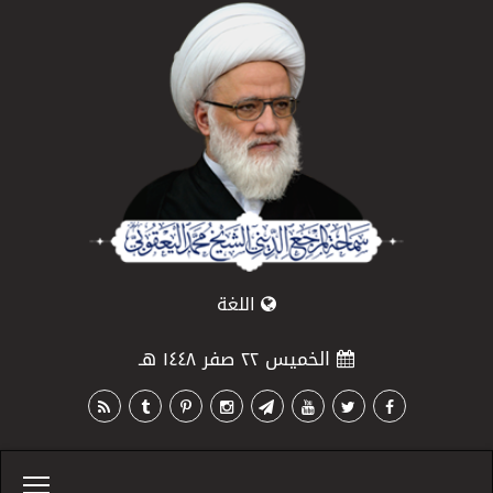
اللغة
الخميس ٢٢ صفر ١٤٤٨ هـ