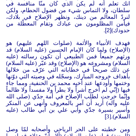
انك تعلم أنه لم يكن الذي كان منّا منافسة في
سلطان، ولا التماس شيء من فضول الحطام، ولكن
لنردّ المعالم من دينك، ونظهر الإصلاح في بلادك،
فيأمن المظلومون من عبادك وتقام المعطّلة من
حدودك)
[2].
فهدف الأنبياء والأئمة (صلوات اللهم عليهم) هو
(الإصلاح) ولما كان الإمام الحسين (عليه السلام) قد
ورثهم جميعاً فمن الطبيعي أن تكون رسالته (عليه
السلام) ومشروعه هو (الإصلاح) وقد عبّر (عليه السلام)
عن ذلك صريحاً في خطاباته التي عرّف من خلالها
بأهداف خروجه المبارك، وسجّله في وصيته التي دوّنها
وختمها وأودعها عند أخيه محمد بن الحنفية، ومما جاء
فيها (إنّي لم أخرج أشراً ولا بطراً ولا مفسداً ولا ظالماً
وإنّما خرجت لطلب الإصلاح في أمة جدّي (صلى الله
عليه وآله) أريد أن آمر بالمعروف وأنهى عن المنكر
وأسير بسيرة جدّي وأبي علي بن أبي طالب (عليه
السلام).[3
]
ومن خطبته على الحر الرياحي وأصحابه لمّا وصل
(البيضة) قوله (عليه السلام) (ألا وأنّ هؤلاء قد لزموا