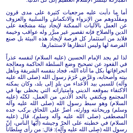
أما ما دأبت عليه مرجعيات كثيرة على مدى قرون
ومقلّدوهم من الإنزواء والانكماش والسلبية والعزوف
عن العمل بالآليات الممكنة لإيجاد بيئة مشجّعة على
الدين والصلاح فإنه تقصير غير مبرَّر وله عواقب وخيمة
فلابد من استثمار كل فرصة لإيجاد هذه البيئة بل صنع
الفرصة لها وليس انتظارها لاستثمارها
.
لذا لم يجد الإمام الحسين (عليه السلام) لنفسه عذراً
في القعود عن تصحيح وضع السلطة الحاكمة ومعالجة
انحرافاتها بكل ما أتاه الله، فجاد بنفسه الشريفة وبأهل
بيته وأصحابه، وعَرَّض حُرَمَ رسول الله (صلى الله عليه
وآله) للسبي بيد الأعداء من بلدٍ إلى بلد، وكان يمكنه
الاكتفاء بموقعه الديني وامتيازاته التي يحظى بها في
المجتمع ويكتفي بالحد الأدنى من العمل، لكنّه (عليه
السلام) وهو سبط رسول الله (صلى الله عليه وآله
وسلم) وريحانته ووارثه، أصرَّ على اللحاق بركب جده
المصطفى (صلى الله عليه وآله وسلم)، قال (عليه
السلام) في خطبته على الحرّ وجيشه (أيّها الناس، إنّ
رسول الله (صلى الله عليه وآله): قال: من رأى سلطاناً