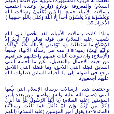
نطقت به الزيارة المشهورة المروية عن الأئمة (عليهم
السلام) والمعروفة بزيارة (وارث) وعنده اجتمعت
رسالات الأنبياء جميعاً {الَّذِينَ يُبَلِّغُونَ رِسَالَاتِ اللَّهِ
وَيَخْشَوْنَهُ وَلَا يَخْشَوْنَ أَحَداً إِلَّا اللَّهَ وَكَفَى بِاللَّهِ حَسِيباً }
الأحزاب39
.
وماذا كانت رسالات الأنبياء، لقد لخّصها نبي الله
شُعيب (عليه السلام) في قوله تعالى (إِنْ أُرِيدُ إِلاَّ
الإِصْلاَحَ مَا اسْتَطَعْتُ وَمَا تَوْفِيقِي إِلاَّ بِاللّهِ عَلَيْهِ تَوَكَّلْتُ
وَإِلَيْهِ أُنِيبُ) (هود/88)، هذه هي رسالة الأنبياء جميعاً
(الإصلاح) وان تنوعت آليات عملهم واختلفهم شرائعهم
من حيث الاجمال والتفصيل، لكن ما أجمله النبي
السابق فصّله النبي اللاحق، وما فصّله النبي اللاحق
يرجع في أصوله إلى ما أجمله السابق (صلوات الله
عليهم أجمعين)
.
واختتمت هذه الرسالات برسالة الإسلام التي بلّغها
النبي (صلى الله عليه وآله) وواصلها من بعده أمير
المؤمنين (عليه السلام) (يَا أَيُّهَا الرَّسُولُ بَلِّغْ مَا أُنزِلَ
إِلَيْكَ مِن رَّبِّكَ وَإِن لَّمْ تَفْعَلْ فَمَا بَلَّغْتَ رِسَالَتَهُ)
(المائدة/67) يقول أمير المؤمنين (عليه السلام) (اللهم