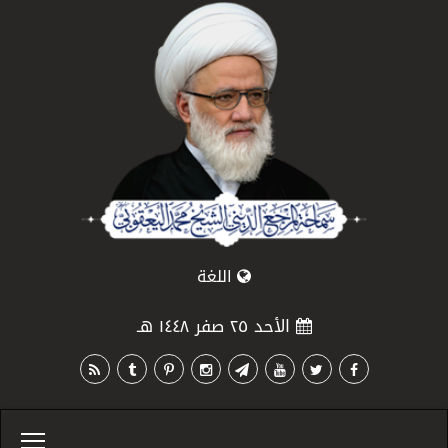
اللغة
الأحد ٢٥ صفر ١٤٤٨ هـ