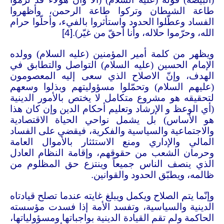
طاعة الشيطان وتركوا طاعة الرحمن، وأظهروا
الفساد وعطّلوا الحدود واستأثروا بالفيء، وأحلّوا حرام
الله، وحرّموا حلاله، وأنا أحقّ من غيّر)
.[4]
ويظهر من كلمة أمير المؤمنين (عليه السلام) وولده
الإمام الحسين (عليه السلام) التواصل والتطابق في
الهدف، وإنّ الاصلاح الذي سعى إليه المعصومون
(عليهم السلام) وتحمّلوا مسؤوليتهم وبذلوا وسعهم
لتحقيقه هو مشروع متكامل لا يختص بالأمور الدينية
(أي الوعظ و الإرشاد وتعليم أحكام الدين وإن كان هذا
هو الأساس) بل يشمل نواحي الحياة الاقتصادية
والاجتماعية والسياسية والفكرية، فيقضي على الفساد
المالي والإداري ومنع الاستئثار بالأموال العامة
وحرمان الشعب من حقوقهم، وإقامة النظام العادل
الذي ينصف الناس جميعاً وينتزع حق المظلوم من
ظالمه، ويطبّق الحدود والقوانين
.
وإنّما يتم الصلاح ويكمل ويبلغ غايته عندما تصلح قيادتاه
الدينية والسياسية، وتفسد الأمة إذا فسدت مؤسسته
الحاكمة ولم تقم القيادة الدينية بواجباتها ومسؤولياتها،