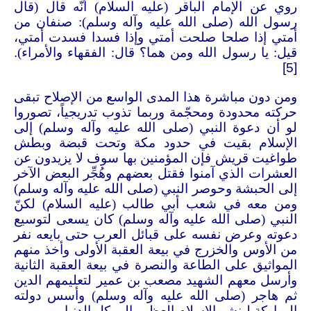
روي عن الإمام الباقر (عليه السلام) أنّه قال (قال
رسول الله (صلى الله عليه وآله وسلم): صنفان من
أمتي إذا صلحا صلحت أمتي وإذا فسدا فسدت أمتي،
قيل: يا رسول الله ومن هما؟ قال: الفقهاء والأمراء)
.
[5]
ومن دون مباشرة هذا المدى الواسع من الإصلاح تبقى
حركته محدودة ومحجّمة وربما تذوب تدريجياً، تصوروا
لو أن دعوة النبي (صلى الله عليه وآله وسلم) إلى
الإسلام بقيت في حدود مكة وتحت قبضة وبطش
طواغيت قريش فإن المؤمنين بها سوف لا يزيدون عن
العشرات الذي آمنوا فقتل بعضهم وهُجِّر البعض الآخر
إلى الحبشة وحوصر النبي (صلى الله عليه وآله وسلم)
ومن معه في شعب أبي طالب (عليه السلام) لكنّ
النبي (صلى الله عليه وآله وسلم) كان يسعى لتوسيع
دعوته وعرض نفسه على قبائل العرب حتى بايعه نفر
من الأوس والخزرج في بيعة العقبة الأولى وأخذ منهم
المواثيق على الطاعة والنصرة في بيعة العقبة الثانية
وأرسل معهم الشهيد مصعب بن عمير لتعليمهم الدين
ثم هاجر (صلى الله عليه وآله وسلم) وأسس دولته
المباركة لينشر الإسلام العظيم إلى كل الدنيا
.