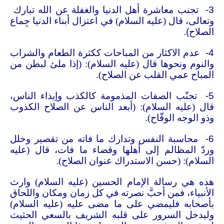
3-
تجنب معاشرة أهل الدنيا والغفلة عن الله تبارك
وتعالى، قال (عليه السلام) في اعتزال أبناء الدنيا جِماع
الصلاح
).
4-
عدم الاكثار من المباحات ككثرة الطعام والشراب
والنوم ونحوها قال (عليه السلام): (إذا ملئ لبطن من
المباح عمي القلب عن الصلاح)
.
5-
تجنّب الصفات المذمومة كالكذب وإيذاء الناس،
قال (عليه السلام): (أبعد الناس عن الصلاح الكذوب
وذو الوجه الوقّاح)
.
6-
محاسبة النفس وتدارك ما فاته من تقصير وخلل
وردّ المظالم إلى أهلها وقضاء ما فات، قال (عليه
السلام): (حسن الاستدراك عنوان الصلاح)
.
هذه هي رسالة الإمام الحسين (عليه السلام) وارث
الأنبياء، فمن أحبَّ نصرته في كل زمان ومكان واللحاق
بأصحابه فليمضي على ما مضى عليه (عليه السلام)
وليدخل السرور على قلبه الشريف بالسعي الحثيث