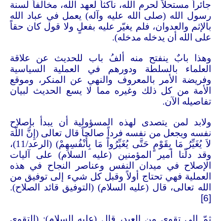
جائراً مستحلاً لحرم الله، ناكثاً لعهد الله، مخالفاً لسنة
رسول الله (صلى الله عليه وآله) يعمل في عباد الله
بالإثم والعدوان، فلم يغيّر عليه بفعلٍ ولا قول كان حقاً
على الله أن يدخله مدخله)
.
وهذا بابٌ ينفتح منه ألفُ باب للحديث عن علاقة
العلماء بالسلطة ودورهم في العملية السياسية
وفريضة الأمر بالمعروف والنهي عن المنكر، وموقع
الأمة من كل ذلك وغيره مما لا يسع الحديث لبيان
تفاصيله الآن
.
ولابد لمن يتصدى لهذه المسؤولية أن يبدأ بإصلاح
نفسه ويجعل من نفسه فرداً صالحاً قال تعالى (إِنَّ اللّهَ
لاَ يُغَيِّرُ مَا بِقَوْمٍ حَتَّى يُغَيِّرُواْ مَا بِأَنْفُسِهِمْ) (الرعد/11)،
وقد دلّنا أمير المؤمنين (عليه السلام) على آليات
الإصلاح في ميدان النفس وعناصر النجاح في هذه
العملية فهي تحتاج أولاً وقبل كل شيء إلى توفيق من
الله تعالى، قال (عليه السلام) (التوفيق قائد الصلاح)
.
[6]
ثمّ إلى تقوى من العبد، قال (عليه السلام): (التقوى