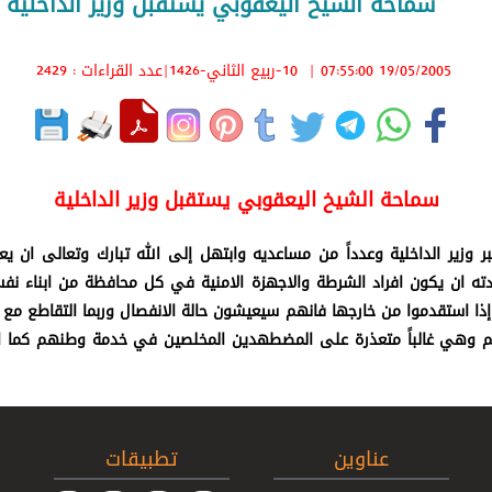
سماحة الشيخ اليعقوبي يستقبل وزير الداخلية
19/05/2005 07:55:00
|
10-ربيع الثاني-1426
|عدد القراءات : 2429
سماحة الشيخ اليعقوبي يستقبل وزير الداخلية
 بيان جبر وزير الداخلية وعدداً من مساعديه وابتهل إلى الله تبارك وتعالى 
دته ان يكون افراد الشرطة والاجهزة الامنية في كل محافظة من ابناء ن
ا إذا استقدموا من خارجها فانهم سيعيشون حالة الانفصال وربما التقاطع م
نهم وهي غالباً متعذرة على المضطهدين المخلصين في خدمة وطنهم كما اوصا
عناوين
تطبيقات