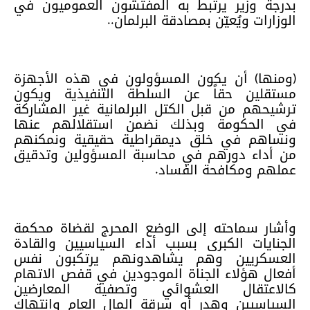
بدرجة وزير يرتبط به المفتشون العموميون في
الوزارات ويُعيّن بمصادقة البرلمان..
(ومنها) أن يكون المسؤولون في هذه الأجهزة
مستقلين حقاً عن السلطة التنفيذية ويكون
ترشيحهم من قبل الكتل البرلمانية غير المشاركة
في الحكومة وبذلك نضمن استقلالهم عنها
ونساهم في خلق ديمقراطية حقيقية ونمكنهم
من أداء دورهم في محاسبة المسؤولين وتدقيق
عملهم ومكافحة الفساد.
وأشار سماحته إلى الوضع المحرج لقضاة محكمة
الجنايات الكبرى بسبب أداء السياسيين والقادة
العسكريين وهم يشاهدونهم يرتكبون نفس
أفعال هؤلاء الجناة الموجودين في قفص الاتهام
كالاعتقال العشوائي وتصفية المعارضين
السياسيين وهدر أو سرقة المال العام وانتهاك