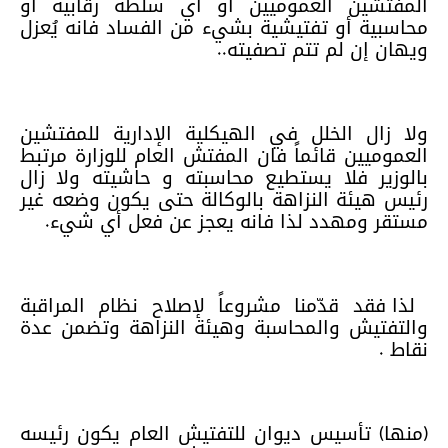
المفتشين العموميين أو أي سلطة رقابية أو
محاسبية أو تفتيشية بشيء من الفساد فانه يُعزل
ويهان إن لم تتم تصفيته..
ولا زال الخلل في الهيكلية الإدارية للمفتشين
العموميين قائماً فان المفتش العام للوزارة مرتبط
بالوزير فلا يستطيع محاسبته و حاشيته ولا زال
رئيس هيئة النزاهة بالوكالة حتى يكون وضعه غير
مستقر ومهدد لذا فانه يعجز عن فعل أي شيء.
لذا فقد قدّمنا مشروعاً لإصلاح نظام المراقبة
والتفتيش والمحاسبة وهيئة النزاهة وتضمن عدة
نقاط .
(منها) تأسيس ديوان للتفتيش العام يكون رئيسه