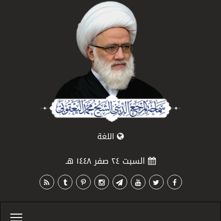
اللغة
السبت ٢٤ صفر ١٤٤٨ هـ