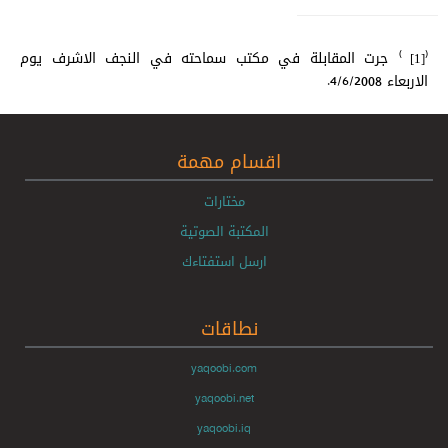
)
(
جرت المقابلة في مكتب سماحته في النجف الاشرف يوم
[1]
الاربعاء 4/6/2008.
اقسام مهمة
مختارات
المكتبة الصوتية
ارسل استفتاءك
نطاقات
yaqoobi.com
yaqoobi.net
yaqoobi.iq