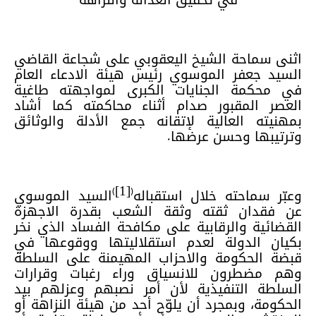
اثنى سماحة الشيخ اليعقوبي على شجاعة القاضي
السيد جعفر الموسوي رئيس هيئة الادعاء العام
في محكمة الجنايات الكبرى لمواجهته طاغية
العصر المقبور صدام أثناء محاكمته كما أشاد
بمهنيته العالية لإتقانه جمع الأدلة والوثائق
وترتيبها وحسن عرضها.
)
(
وعبّر سماحته خلال استقباله
[1]
السيد الموسوي
عن فقدان ثقته وثقة الشعب بقدرة الاجهزة
القضائية والرقابية على مكافحة الفساد الذي نخر
بكيان الدولة لعدم استقلاليتها ووقوعها في
قبضة الحكومة والاحزاب المهيمنة على السلطة
وهم مضطرون للانسياق وراء رغبات وقرارات
السلطة التنفيذية لأن أمر نصبهم وعزلهم بيد
الحكومة، وبمجرد أن يلوّح أحد من هيئة النزاهة أو