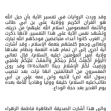
وقد وردت الروايات في تفسير الآية بأن حبل الله
هو القرآن الكريم وولاية علي بن أبي طالب
والأئمة المعصومين (سلام الله عليهم) من ذريته،
وتشهد نفس الآية على هذا التفسير، لأنها ذكرت
أن العرب كانوا أعداء متباغضين فوحدّهم الله تبارك
وتعالى وجمع كلمتهم بنعمة الإسلام ، وقد أشارت
آية أخرى إلى ان تمام هذه النعمة ونظام عقدها
ولاية أمير المؤمنين (عليه السلام)، قال تعالى
(الْيَوْمَ أَكْمَلْتُ لَكُمْ دِينَكُمْ وَأَتْمَمْتُ عَلَيْكُمْ نِعْمَتِي
وَرَضِيتُ لَكُمُ الْإِسْلامَ دِيناً) (المائدة/3) وقد روى
المفسرون من الطائفتين انها نزلت بعد تنصيب
رسول الله (ص) لأخيه وابن عمه علي بن أبي
طالب(عليه السلام) خليفة وولياً وهادياً للأمة بعده
يوم الغدير بعد حجة الوداع.
والى هذا أشارت الصديقة الطاهرة فاطمة الزهراء