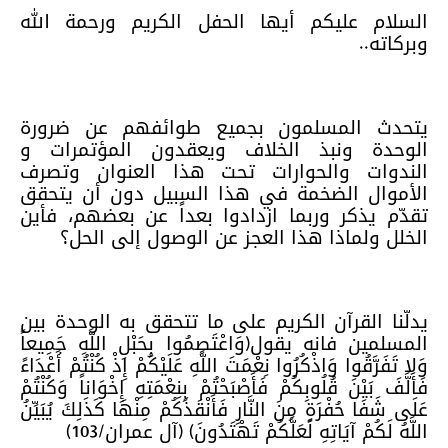
السلام عليكم أيها الحفل الكريم ورحمة الله
وبركاته..
يتحدث المسلمون بجميع طوائفهم عن ضرورة
الوحدة ونبذ الخلاف ويعقدون المؤتمرات و
الندوات والحوارات تحت هذا العنوان وتصرف
الأموال الضخمة في هذا السبيل دون أن يتحقق
تقدّم يذكر وربما ازدادوا بعداً عن بعضهم، فأين
الخلل ولماذا هذا العجز عن الوصول إلى الحل؟
يدلّنا القرآن الكريم على ما تتحقق به الوحدة بين
المسلمين فانه يقول(وَاعْتَصِمُوا بِحَبْلِ اللَّهِ جَمِيعاً
وَلا تَفَرَّقُوا وَاذْكُرُوا نِعْمَتَ اللَّهِ عَلَيْكُمْ إِذْ كُنْتُمْ أَعْدَاءً
فَأَلَّفَ بَيْنَ قُلُوبِكُمْ فَأَصْبَحْتُمْ بِنِعْمَتِهِ إِخْوَاناً وَكُنْتُمْ
عَلَى شَفَا حُفْرَةٍ مِنَ النَّارِ فَأَنْقَذَكُمْ مِنْهَا كَذَلِكَ يُبَيِّنُ
اللَّهُ لَكُمْ آيَاتِهِ لَعَلَّكُمْ تَهْتَدُونَ) (آل عمران/103)