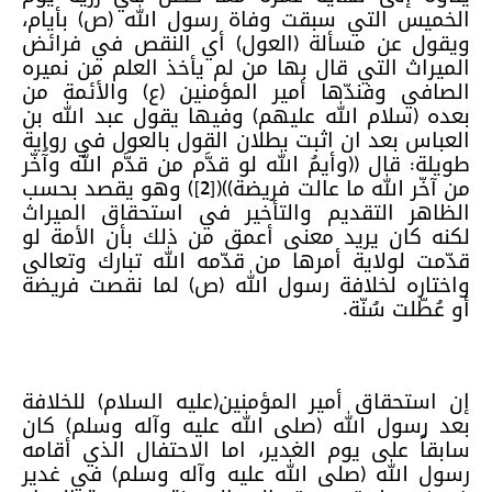
الخميس التي سبقت وفاة رسول الله (ص) بأيام،
ويقول عن مسألة (العول) أي النقص في فرائض
الميراث التي قال بها من لم يأخذ العلم من نميره
الصافي وفندّها أمير المؤمنين (ع) والأئمة من
بعده (سلام الله عليهم) وفيها يقول عبد الله بن
العباس بعد ان اثبت بطلان القول بالعول في رواية
طويلة: قال ((وأيمُ الله لو قدَّم من قدَّم الله وآُخّر
من آخّر الله ما عالت فريضة))([2]) وهو يقصد بحسب
الظاهر التقديم والتأخير في استحقاق الميراث
لكنه كان يريد معنى أعمق من ذلك بأن الأمة لو
قدّمت لولاية أمرها من قدّمه الله تبارك وتعالى
واختاره لخلافة رسول الله (ص) لما نقصت فريضة
أو عُطّلت سُنّة.
إن استحقاق أمير المؤمنين(عليه السلام) للخلافة
بعد رسول الله (صلى الله عليه وآله وسلم) كان
سابقاً على يوم الغدير، اما الاحتفال الذي أقامه
رسول الله (صلى الله عليه وآله وسلم) في غدير