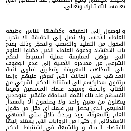
يعلمها الله تبارك وتعالى.
والوصول إلى الحقيقة وكشفها للناس وظيفة
العلماء الأجلاء، ولا نصل إلى الحقيقة الا بتحرير
العقول من التقليد والتعصب والتحجّر وذلك بفتح
باب الاجتهاد ودعوة العلماء الذين حصّلوا العلوم
التي تؤهل لممارسة عملية استنباط الحكم
الشرعي من مصادره الأصلية إلى عدم الوقوف
على المذاهب المعروفة وتطبيق فتاوى أئمة
المذاهب على الحالات التي تعرض عليهم وإنما
يرتقون بمداركهم الى استنباط الحكم الشرعي من
الكتاب والسنة وسيجد علماء المسلمين جميعاً
أنفسهم عند تلك القمة السامقة متفقين متوحدين
ينهلون من معين واحد ولا يختلفون الا بالمقدار
الطبيعي الذي يحصل بين علماء أي حقل من حقول
العلم والمعرفة. وقد وجدتُ خلال بحثي الفقهي
الاستدلالي ان كثيراً من الروايات التي يستند إليها
الفقهاء السنة و والشيعة في استنباط الحكم