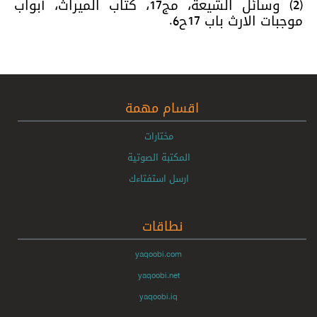
(2) وسائل الشيعة، مج17، كتاب الميراث، أبواب
موجبات الارث باب 17ح6.
اقسام مهمة
مختارات
المكتبة الصوتية
ارسل استفتاءك
نطاقات
yaqoobi.com
yaqoobi.net
yaqoobi.iq