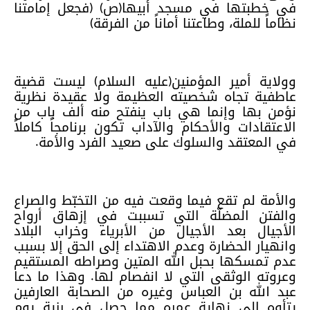
في خطبتها في مسجد أبيها(ص) (فجعل إمامتنا
نظاماً للملة، وطاعتنا أماناً من الفرقة)
وولاية أمير المؤمنين(عليه السلام) ليست قضية
عاطفية تجاه شخصيته العظيمة ولا عقيدة نظرية
نؤمن بها وإنما هي باب ينفتح منه ألف باب من
الاعتقادات والأحكام والآداب تكون برنامجاً كاملاً
في المعتقد والسلوك على صعيد الفرد والأمة.
والأمة لم تقع فيما وقعت فيه من التخبّط والصراع
والفتن المضلّة التي تسببت في إزهاق أرواح
الأجيال بعد الأجيال من الأبرياء وخراب البلاد
وانهيار الحضارة وعدم الاهتداء إلى الحق إلا بسبب
عدم تمسكها بحبل الله المتين وصراطه المستقيم
وعروته الوثقى التي لا انفصام لها. وهذا ما دعا
عبد الله بن العباس وغيره من الصحابة العارفين
يتأوه إلى نهاية عمره مما حصل في رزية يوم