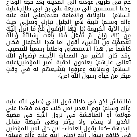
خم في طريق عودته الى المدينة بعد حجة الوداع
ودعا المسلمين إلى مبايعة علي بن أبي طالب(عليه
السلام)
بالولاية والامامة بعده(صلى الله عليه
وآله وسلم) تلبية لأمر الجليل تبارك وتعالى حيث
انزل الآية الكريمة (يَا أَيُّهَا الرَّسُولُ بَلِّغْ مَا أُنْزِلَ إِلَيْكَ
مِنْ رَبِّكَ وَإِنْ لَمْ تَفْعَلْ فَمَا بَلَّغْتَ رِسَالَتَهُ وَاللَّهُ
يَعْصِمُكَ مِنَ النَّاسِ)، أقول اما هذا الاحتفال فكان
كاشفاً عن هذا الاستحقاق واعلاناً رسمياً للتنصيب،
وقد كان الكثير من الصحابة الأجلاء (رضوان الله
تعالى عليهم) يعلمون أحقية أمير المؤمنين(عليه
السلام) وبولايته وعرفوا بتشيعهم له في وقتٍ
مبكر من حياة رسول الله (ص).
فالنقاش إذن في دلالة قول النبي (صلى الله عليه
وآله وسلم) يوم الغدير (من كنت مولاه فهذا علي
مولاه) أو المناقشة في نزول الآية في قضية
الغدير لا يقدّم ولا يؤخر وهي شبهة مقابل
البديهة –كما يقول العلماء- لان حق أمير المؤمنين
في خلافة رسول الله (صلى الله عليه وآله وسلم)