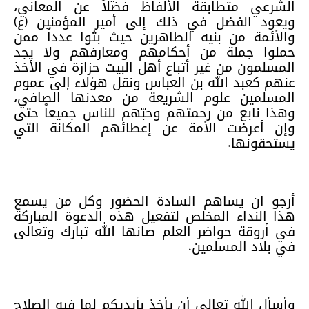
الشرعي متطابقة الألفاظ فضلاً عن المعاني،
ويعود الفضل في ذلك إلى أمير المؤمنين (ع)
والأئمة من بنيه الطاهرين حيث بثوا عدداً ممن
حملوا جملة من أحكامهم ومعارفهم ولا يجد
المسلمون من غير أتباع أهل البيت حزازة في الأخذ
عنهم كعبد الله بن العباس ونقل هؤلاء إلى عموم
المسلمين علوم الشريعة من معدنها الصافي،
وهذا نابع من رحمتهم وحبّهم للناس جميعاً حتى
وإن أعرضت الأمة عن إعطائهم المكانة التي
يستحقونها.
أرجو ان يساهم السادة الحضور وكل من يسمع
هذا النداء المخلص لتفعيل هذه الدعوة المباركة
في أروقة حواضر العلم صانها الله تبارك وتعالى
في بلاد المسلمين.
وأسأل الله تعالى أن يأخذ بأيديكم لما فيه الصلاح