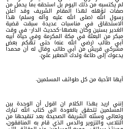
لم يكتسبه من ذلك اليوم بل استحقه بما يحمل من
صفات تؤهله لهذا المقام الشريف وقد أعلن
رسول الله (صلى الله عليه وآله وسلم) هذا
الاستحقاق في مناسبات عديدة سبقت قضية
الغدير بسنين وكان بعضها-كحديث الدار- في وقت
مبكر من البعثة في مكة المكرمة وفي حياة أبيه
أبي طالب (رضي الله عنه) حتى تهكم بعض
مشركي قريش من أبي طالب وقال له أن محمداً
يدعوك إلى طاعة ولدك الصغير عليّ.
أيها الأحبة من كل طوائف المسلمين.
إنني اريد بهذا الكلام ان اقول أن الوحدة بين
المسلمين تتحقق بالعودة الى كتاب الله تبارك
وتعالى وسنّته الشريفة الصحيحة بعد تنقيحها من
التلاعب والتزوير والدس الذي قام به المنافقون،
وحينئذ سيلتقي جميع المسلمين عند الحقائق التي