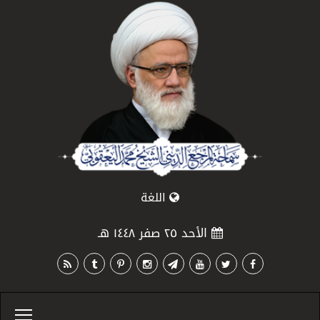
اللغة
الأحد ٢٥ صفر ١٤٤٨ هـ