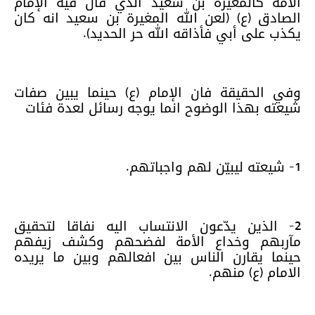
الامة كالمغيرة بن سعيد الذي قال فيه الإمام
الصادق (ع) (لعن الله المغيرة بن سعيد انه كان
يكذب على أبي فأذاقه الله حر الحديد).
وفي الحقيقة فان الإمام (ع) حينما يبين صفات
شيعته بهذا الوضوح انما يوجه رسائل لعدة فئات
1- شيعته ليبيّن لهم واجباتهم.
2- الذين يدّعون الانتساب اليه نفاقا لتحقيق
مآربهم وخداع الأمة لفضحهم وكشف زيفهم
حينما يقارن الناس بين افعالهم وبين ما يريده
الامام (ع) منهم.