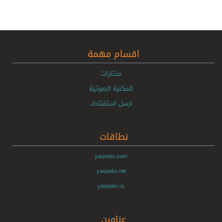
اقسام مهمة
مختارات
المكتبة الصوتية
ارسل استفتاءك
نطاقات
yaqoobi.com
yaqoobi.net
yaqoobi.iq
عناوين