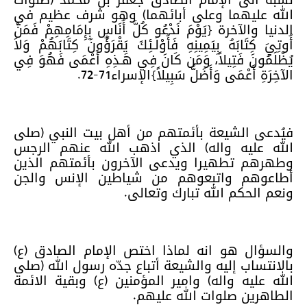
الله عليهما وعلى أبائهما) وهو شرف عظيم في
الدنيا والآخرة {يَوْمَ نَدْعُو كُلَّ أُنَاسٍ بِإِمَامِهِمْ فَمَنْ
أُوتِيَ كِتَابَهُ بِيَمِينِهِ فَأُوْلَـئِكَ يَقْرَؤُونَ كِتَابَهُمْ وَلاَ
يُظْلَمُونَ فَتِيلاً، وَمَن كَانَ فِي هَـذِهِ أَعْمَى فَهُوَ فِي
الآخِرَةِ أَعْمَى وَأَضَلُّ سَبِيلاً}الإسراء71-72.
فيُدعى الشيعة بأئمتهم من أهل بيت النبي (صلى
الله عليه واله) الذي اذهب الله عنهم الرجس
وطهرهم تطهيرا ويدعى الآخرون بأئمتهم الذين
أطاعوهم واتبعوهم من شياطين الإنس والجن
ونعم الحكم الله تبارك وتعالى.
والسؤال هو انه لماذا اختص الإمام الصادق (ع)
بالانتساب إليه والشيعة أتباع جدّه رسول الله (صلى
الله عليه واله) وامير المؤمنين (ع) وبقية الائمة
الطاهرين صلوات الله عليهم.