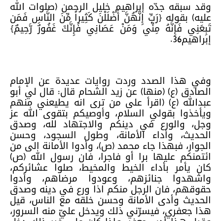
وقد سبقه جدّه إبراهيم خليل الرحمن (صلوات الله
عليه) بقوله {رَبِّ إِنَّهُنَّ أَضْلَلْنَ كَثِيراً مِّنَ النَّاسِ فَمَن
تَبِعَنِي فَإِنَّهُ مِنِّي وَمَنْ عَصَانِي فَإِنَّكَ غَفُورٌ رَّحِيمٌ}
إبراهيم36.
وفي هذا الصدد وردت روايات عديدة عن الإمام
الصادق (ع) (منها) عن زيد الشحام قال: قال لي أبو
عبدالله (ع) (اقرأ على من ترى انه يطيعني منهم
ويأخذوا بقولي السلام، وأوصيكم بتقوى الله عز
وجل، والورع في دينكم والاجتهاد لله، وصدق
الحديث، وأداء الأمانة، وطول السجود، وحسن
الجوار، فبهذا جاء محمد (ص)، وأدوا الأمانة الى من
ائتمنكم عليها برا أو فاجرا، فان رسول الله (ص)
كان يأمر بأداء الخيط والمخيط، صلوا عشائركم،
واشهدوا جنائزهم، وعودوا مرضاهم، وأدوا
حقوقهم، فان الرجل منكم اذا ورع في دينه وصدق
الحديث وأدى الأمانة وحسن خلقه مع الناس، قيل
هذا جعفري، فيسرّني ذلك ويدخل عليّ منه السرور،