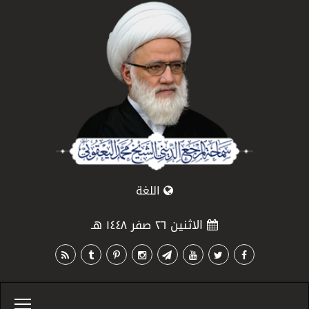
اللغة
الاثنين ٢٦ صفر ١٤٤٨ هـ