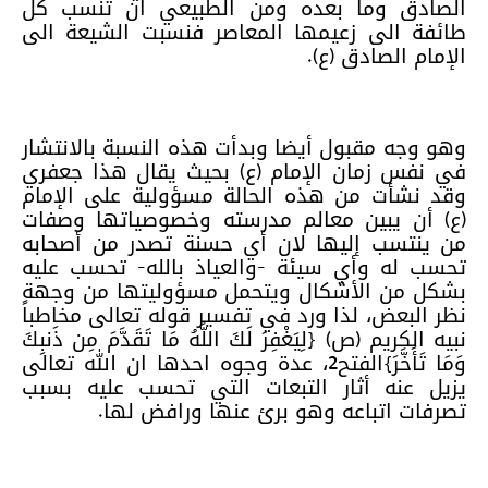
الصادق وما بعده ومن الطبيعي ان تنسب كل
طائفة الى زعيمها المعاصر فنسبت الشيعة الى
الإمام الصادق (ع).
وهو وجه مقبول أيضا وبدأت هذه النسبة بالانتشار
في نفس زمان الإمام (ع) بحيث يقال هذا جعفري
وقد نشأت من هذه الحالة مسؤولية على الإمام
(ع) أن يبين معالم مدرسته وخصوصياتها وصفات
من ينتسب إليها لان أي حسنة تصدر من أصحابه
تحسب له وأي سيئة -والعياذ بالله- تحسب عليه
بشكل من الأشكال ويتحمل مسؤوليتها من وجهة
نظر البعض، لذا ورد في تفسير قوله تعالى مخاطباً
نبيه الكريم (ص) {لِيَغْفِرَ لَكَ اللَّهُ مَا تَقَدَّمَ مِن ذَنبِكَ
وَمَا تَأَخَّرَ}الفتح2، عدة وجوه احدها ان الله تعالى
يزيل عنه أثار التبعات التي تحسب عليه بسبب
تصرفات اتباعه وهو برئ عنها ورافض لها.