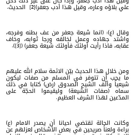
وقيل هذا أدب جعفر، وإذا كان على غير ذلك دخل
علي بلاؤه وعاره، وقيل هذا أدب جعفر)[2]
الحديث.
وقال (ع): (انما شيعة جعفر من عف بطنه وفرجه،
واشتد جهاده وعمل لخالقه ورجا ثوابه، وخاف
عقابه، فاذا رأيت أولئك فأولئك شيعة جعفر) ([3]).
ومن خلال هذا الحديث بيّن الائمة سلام الله عليهم
ما يجب أن تتوفر في المسلم من صفات ليكون
شيعياً وألّف الشيح الصدوق (رض) كتابا في ذلك
سماه (صفات الشيعة) وليقيموا الحجّة على
المدّعين لهذا الشرف العظيم.
وكانت الحالة تقتضي احيانا أن يصدر الامام (ع)
براءة ولعناً صريحين في بعض الأشخاص لعزلهم عن