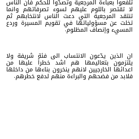
تلفّعوا بعباءة المرجعية وتصدّوا للحكم فان الناس
لا تقتصر باللوم عليهم لسوء تصرفاتهم وانما
تنتقد المرجعية التي دعت الناس لانتخابهم ثم
تخلت عن مسؤولياتها في تقويم المسيرة وردع
المسيء وإنصاف المظلوم.
ان الذين يدّعون الانتساب الى فئة شريفة ولا
يلتزمون بتعاليمها هم اشد خطراً عليها من
اعدائها الخارجيين لانهم ينخرون بناءها من داخلها
فلابد من فضحهم والبراءة منهم لدفع خطرهم.