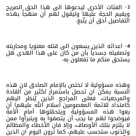
3- الفئات الأخرى ليدعوها الى هذا الحق الصريح
ويقيم الحجة عليها وليقول لهم أن منهجاً بهذه
التفاصيل أحق أن يتّبع.
4- اعدائه الذين يسعون الى قتله معنويا ومحاربته
وتصفيته جسدياً بأن من كان على هذا الهدى هل
يستحق منكم ما تفعلون به.
وهذه مسؤولية لا تختص بالإمام الصادق لان هذه
النسبة يمكن ان تحصل باستمرار لكثير من القادة
والمرجعيات، فعلى المراجع الذين يُنظر اليهم
كامتداد للائمة المعصومين (سلام الله عليهم) أن
يعوا هذه المسؤولية ويتحمّلوها أمام الأمة
فيوضحوا لهم ما يجب أن يتصفوا به ويتبرأوا ممن
لا يلتزم بتلك الأوصاف، وإلا فان الأخطاء والمظالم
والذنوب ستحسب عليهم، كما ترون اليوم ان الذين