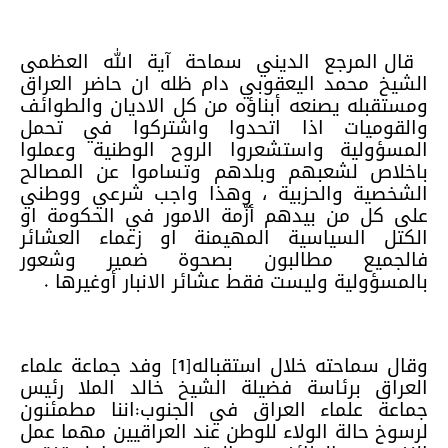
قال المرجع الديني سماحة آية الله العظمى
الشيخ محمد اليعقوبي دام ظله ان حاضر العراق
ومستقبله يصنعه أبناؤه من كل الاديان والطوائف
والقوميات اذا اتحدوا واشتركوا في تحمل
المسؤولية واستشعروا الروح الوطنية وعملوا
باخلاص لشعبهم وبلدهم وتساموا عن المصالح
الشخصية والحزبية ، وهذا واجب شرعي ووطني
على كل من بيدهم أزّمة الامور في الحكومة او
الكتل السياسية المهيمنة او زعماء العشائر
فالجميع مطالبون بصحوة ضمير وشعور
بالمسؤولية وليست فقط عشائر الانبار أوغيرها .
وقال سماحته خلال استقباله[1] وفد جماعة علماء
العراق برئاسة فضيلة الشيخ خالد الملا رئيس
جماعة علماء العراق في الجنوب:اننا مطمئنون
لرسوخ حالة الولاء للوطن عند العراقيين مهما عمل