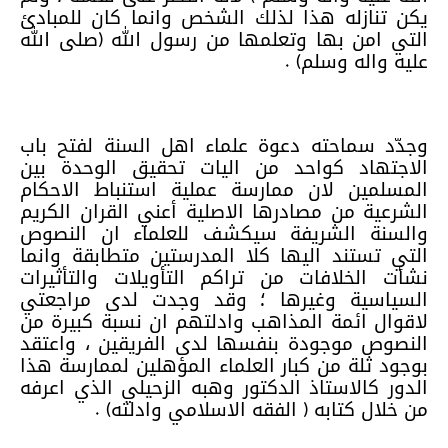
يكن تنازله هذا لذلك الشخص وانما كان للمبادئ
التي امن بها وتعلمها من رسول الله (صلى الله
عليه واله وسلم) .
وجدّد سماحته دعوة علماء اهل السنة لفتح باب
الاجتهاد كواحد من اليات تحقيق الوحدة بين
المسلمين لان ممارسة عملية استنباط الاحكام
الشرعية من مصادرها الاصلية أعني القران الكريم
والسنة الشريفة سيكشف للعلماء ان النصوص
التي تستند اليها كلا المدرستين متطابقة وانما
نشأت الخلافات من تراكم التأويلات والتأثيرات
السياسية وغيرها ؛ وقد وجدت لدى مراجعتي
لاقوال ائمة المذاهب وادلتهم ان نسبة كبيرة من
النصوص موجودة بنفسها لدى الفريقين ، واعتقد
بوجود ثلة من كبار العلماء المؤهلين لممارسة هذا
الدور كالاستاذ الدكتور وهبه الزحيلي الذي اعرفه
من خلال كتابه ( الفقه الاسلامي وادلته) .