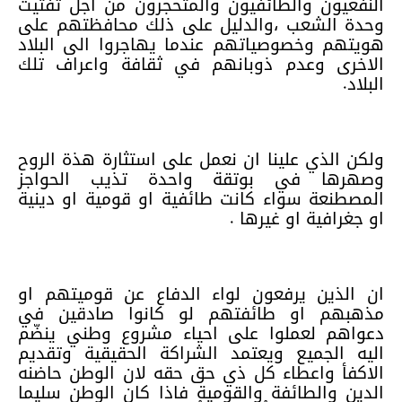
النفعيون والطائفيون والمتحجرون من اجل تفتيت
وحدة الشعب ،والدليل على ذلك محافظتهم على
هويتهم وخصوصياتهم عندما يهاجروا الى البلاد
الاخرى وعدم ذوبانهم في ثقافة واعراف تلك
البلاد.
ولكن الذي علينا ان نعمل على استثارة هذة الروح
وصهرها في بوتقة واحدة تذيب الحواجز
المصطنعة سواء كانت طائفية او قومية او دينية
او جغرافية او غيرها .
ان الذين يرفعون لواء الدفاع عن قوميتهم او
مذهبهم او طائفتهم لو كانوا صادقين في
دعواهم لعملوا على احياء مشروع وطني ينضّم
اليه الجميع ويعتمد الشراكة الحقيقية وتقديم
الاكفأ واعطاء كل ذي حق حقه لان الوطن حاضنه
الدين والطائفة والقومية فاذا كان الوطن سليما