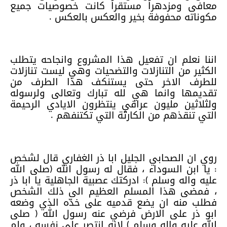
معافى ومزدهراُ مستقراُ كانت خصوصيات جميع
مكوناته محفوفة بخير والعكس بالعكس .
اننا نعلم ان تفعيل هذا المشروع وانجاحه يتطلب
الكثير من التنازلات والتضحيات وهي ليست تنازلات
للطرف الاخر حتى يستنكف هذا الطرف من
تقديمها وانما هي لله تبارك وتعالى ولرسوله
ولثلاثين مليون عراقي ينتظرون الايادي الرحيمة
التي تنقذهم من الكارثة التي تكتنفهم .
روي ان الصحابي الجليل ابا ذر الغفاري قال لشخص
: يا ابن السوداء ، فقال له رسول الله (صلى الله
عليه واله وسلم ): ادركتك عصبية الجاهلية يا ابا ذر
، فمضى هذا المسلم العظيم الى ذلك الشخص
فطلب منه ان يضع قدميه على خدّه الذي وضعه
ابو ذر على الارض فرضي عنه رسول الله ( صلى
الله عليه واله وسلم ) لانه انتصر على نفسه ، ولم