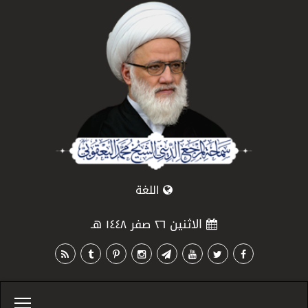
اللغة
الاثنين ٢٦ صفر ١٤٤٨ هـ