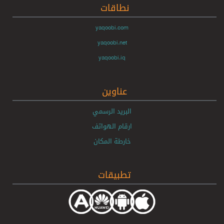
نطاقات
yaqoobi.com
yaqoobi.net
yaqoobi.iq
عناوين
البريد الرسمي
ارقام الهواتف
خارطة المكان
تطبيقات