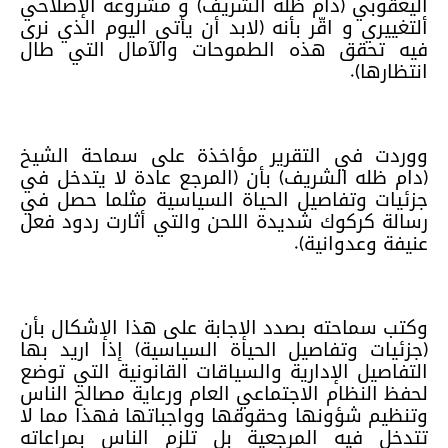
اليعقوبي (دام ظله الشريف) و مشروعه الإصلاحي
ألتغييري و اقّر بأنه (لابد أن يأتي اليوم الذي نرى
فيه تحقق هذه الطموحات والآمال التي طال
انتظارها).
ووردت في التقرير مؤاخذة على سماحة الشيخ
(دام ظله الشريف) بأن (المرجع عادة لا يتدخل في
جزئيات وتفاصيل الحياة السياسية مثلما حصل في
رسالة كركوك شديدة اللحن والتي أثارت ردود فعل
عنيفة وعدوانية).
وكتب سماحته بصدد الإجابة على هذا الإشكال بأن
(جزئيات وتفاصيل الحياة السياسية) إذا اريد بها
التفاصيل الإدارية والسياقات القانونية التي توضع
لحفظ النظام الاجتماعي العام ورعاية مصالح الناس
وتنظيم شؤونها وحقوقها وواجباتها فهذا مما لا
تتدخل فيه المرجعية بل تلزم الناس بمراعاته