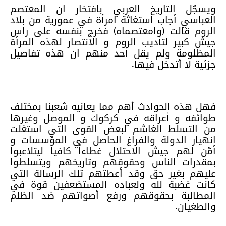
ويسجّل التاريخ العربي بافتخار ان المعتصم
العباسي أجاب استغاثة امرأة في عمورية من بلاد
الروم قالت (وامعتصماه) فخرج بنفسه على راس
جيش كبير لتأديب الروم و الانتصار لهذه المرأة
المظلومة ولم يقل أحد منهم ان هذه تفاصيل
جزئية لا أتدخل فيها.
فهل هذه الحوادث أهم مما يعانيه شعبنا بمختلف
طوائفه و أعراقه في كركوك و الموصل وغيرها
من التسلط الغاشم لبعض القوى التي استغلت
انهيار الدولة والفراغ الحاصل في المؤسسات و
أمّن لهم جيش الاحتلال غطاءاً كافيا ليتلاعبوا
بمقدرات الناس وحقوقهم وتاريخهم ويتسلطوا
عليهم بغير حق وقد أعطتهم تلك الرسالة التي
كانت غضبة لله ولعباده المستضعفين قوة في
المطالبة بحقوقهم ورفع أصواتهم ضد الظلم
والطغيان.