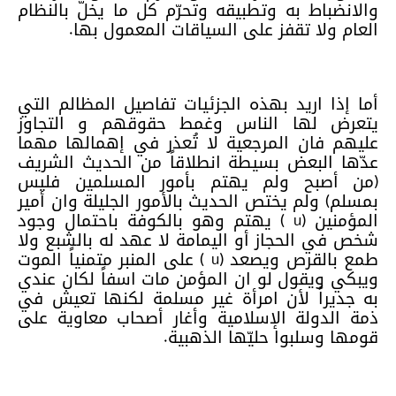
والانضباط به وتطبيقه وتحرّم كل ما يخلّ بالنظام
العام ولا تقفز على السياقات المعمول بها.
أما إذا اريد بهذه الجزئيات تفاصيل المظالم التي
يتعرض لها الناس وغمط حقوقهم و التجاوز
عليهم فان المرجعية لا تُعذر في إهمالها مهما
عدّها البعض بسيطة انطلاقاً من الحديث الشريف
(من أصبح ولم يهتم بأمور المسلمين فليس
بمسلم) ولم يختص الحديث بالأمور الجليلة وان أمير
المؤمنين (
u
) يهتم وهو بالكوفة باحتمال وجود
شخص في الحجاز أو اليمامة لا عهد له بالشبع ولا
طمع بالقرص ويصعد (
u
) على المنبر متمنياً الموت
ويبكي ويقول لو ان المؤمن مات اسفاً لكان عندي
به جديراً لأن امرأة غير مسلمة لكنها تعيش في
ذمة الدولة الإسلامية وأغار أصحاب معاوية على
قومها وسلبوا حليّها الذهبية.