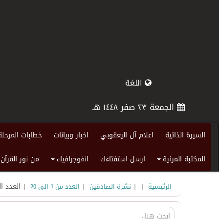
اللغة
الجمعة ٢٣ صفر ١٤٤٨ هـ
السيرة الذاتية
اعلام آل اليعقوبي
اخبار وبيانات
خطابات المرحلة
المكتبة المرئية
ارسل استفتاءك
انفوجرافيك
من نور القرآن
+
+
|
|
|
| العدد ال
الرئيسية
نشرة الصادقين
العدد من 1 الى 20