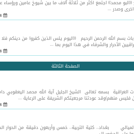
خرى وصدر ...
08 شباط 2005 - 21:55
/ 69 مشاعر في يوم الانتخابات بسم الله الرحمن الرحيم ((اليوم يئس الذين كفرو
قيين الأحرار والشرفاء في هذا اليوم بما ...
08 شباط 2005 - 21:55
الصفحة الثالثة
ت العراقية بسمه تعالى الشيخ الجليل آية الله محمد اليعقوبي دام
 فليس منهم)وقد عودتنا مرجعيتكم الشريفة على الرعاية ...
08 شباط 2005 - 21:55
ميالي بغداد.. كلية التربية.. خمس وأربعون دقيقة من الحوار السا
 على الحضور الى ...