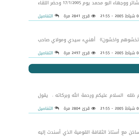
الشيخ اليعقوبي (دام ظله) يبارك البيان الختامي لتجمع ((البو محمد)) اجتمع اكثر من ثلاثة آلاف ما بين شيوخ عامين ورؤساء عشائر ووجهاء البو محمد يوم 17/1/2005 وحضر اللقاء
قرئ 2841 مرة
التفاصيل
ا من دينكم فلا تخشوهم واخشون)) أهنيء سيدي ومولاي صاحب
قرئ 2497 مرة
التفاصيل
 ظله السلام عليكم ورحمة الله وبركاته . يقول
قرئ 2804 مرة
التفاصيل
خن مع أستاذ الثقافة القومية الذي أُسندت إليه