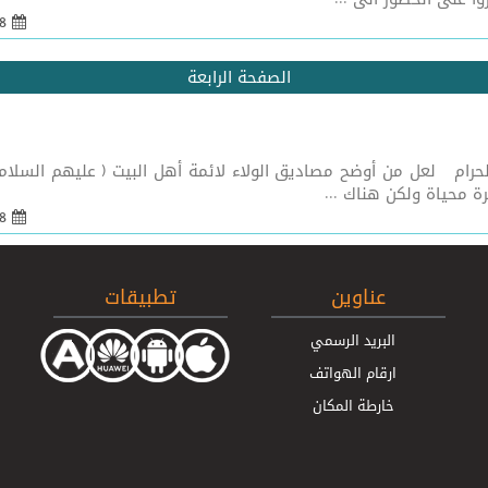
08 شباط 2005 - 21:55
الصفحة الرابعة
حرام لعل من أوضح مصاديق الولاء لائمة أهل البيت ( عليهم السل
رة محياة ولكن هناك ...
08 شباط 2005 - 21:50
عناوين
تطبيقات
البريد الرسمي
ارقام الهواتف
خارطة المكان