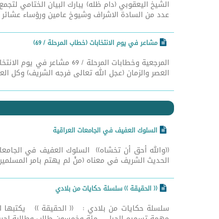
عدد من السادة الاشراف وشيوخ عامين ورؤساء عشائر ا
مشاعر في يوم الانتخابات (خطاب المرحلة / 69)
المرجعية وخطابات المرحلة 
العصر والزمان (عجل الله تعالى فرجه الشريف) وكل العرا
السلوك العفيف في الجامعات العراقية
((والله أحق أن تخشاه)) السلوك العفيف في الجامعا
الحديث الشريف في معناه (منْ لم يهتم بامر المسلمين
(( الحقيقة )) سلسلة حكايات من بلادي
سلسلة حكايات من بلادي : (( الحقيقة )) يكتبها ال
مهمة تسميم الجيل .. مئة وخمسون طالب وطالبة اجبروا