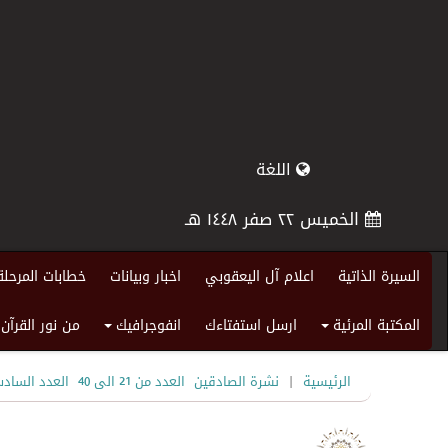
اللغة
الخميس ٢٢ صفر ١٤٤٨ هـ
السيرة الذاتية
اعلام آل اليعقوبي
اخبار وبيانات
خطابات المرحلة
المكتبة المرئية
ارسل استفتاءك
انفوجرافيك
من نور القرآن
+
+
|
الرئيسية
نشرة الصادقين
العدد من 21 الى 40
العدد السادس