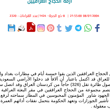
أزمة الحجاج العراقيين
08/01/2006 21:55:00
|
8-ذو الحجة- 1426
|عدد القراءات : 2320
ن الحجاج العراققين الذين بقوا خمسة أيام في مطارات بغداد
راق قد اكتمل باعتبار أن آلافاً قد دخلوا الأراضي السعودية
 العراق وقد اتصل سماحته بعدد
عتصم مجموعة من الحجاج العراققين في مقر البعثة العراقي
الجهود شاور
المؤمنون المحبوسين في المطار سماحته لرفع مذك
 تأشير الجوزازات وتعهد الحكومة بتحمل نفقات أدائهم العمر
 معقولة .