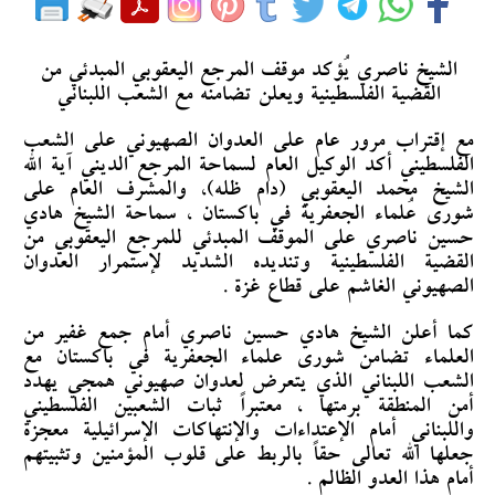
الشيخ ناصري يُؤكد موقف المرجع اليعقوبي المبدئي من
القضية الفلسطينية ويعلن تضامنه مع الشعب اللبناني
مع إقتراب مرور عام على العدوان الصهيوني على الشعب
الفلسطيني أكد الوكيل العام لسماحة المرجع الديني آية الله
الشيخ محمد اليعقوبي (دام ظله)، والمشرف العام على
شورى عُلماء الجعفرية في باكستان ، سماحة الشيخ هادي
حسين ناصري على الموقف المبدئي للمرجع اليعقوبي من
القضية الفلسطينية وتنديده الشديد لإستمرار العدوان
الصهيوني الغاشم على قطاع غزة .
كما أعلن الشيخ هادي حسين ناصري أمام جمع غفير من
العلماء تضامن شورى علماء الجعفرية في باكستان مع
الشعب اللبناني الذي يتعرض لعدوان صهيوني همجي يهدد
أمن المنطقة برمتها ، معتبراً ثبات الشعبين الفلسطيني
واللبناني أمام الإعتداءات والإنتهاكات الإسرائيلية معجزة
جعلها الله تعالى حقاً بالربط على قلوب المؤمنين وتثبيتهم
أمام هذا العدو الظالم .