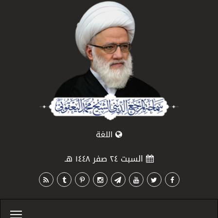
اللغة
السبت ٢٤ صفر ١٤٤٨ هـ