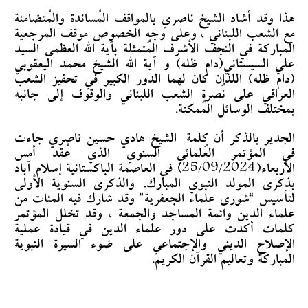
هذا وقد أشاد الشيخ ناصري بالمواقف المُساندة والمُتضامنة
مع الشعب اللبناني ، وعلى وجه الخصوص موقف المرجعية
المباركة في النجف الأشرف المُتمثلة بآية الله العظمى السيد
علي السيستاني(دام ظله) و آية الله الشيخ محمد اليعقوبي
(دام ظله) اللذان كان لهما الدور الكبير في تحفيز الشعب
العراقي على نُصرة الشعب اللبناني والوقوف إلى جانبه
بمختلف الوسائل المُمكنة.
الجدير بالذكر أن كلمة
الشيخ هادي حسين ناصري جاءت
في المؤتمر العُلمائي السنوي الذي عُقد أمس
الأربعاء(25/09/2024) في العاصمة الباكستانية إسلام آباد
بذكرى المولد النبوي المبارك، والذكرى السنوية الأولى
لتأسيس “شورى علماء الجعفرية” وقد شارك فيه المئات من
علماء الدين وائمة المساجد والجمعة ، وقد تخلل المؤتمر
كلمات أكدت على دور علماء الدين في قيادة عملية
الإصلاح الديني والإجتماعي على ضوء السيرة النبوية
المباركة وتعاليم القرآن الكريم.