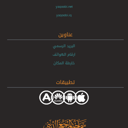
yaqoobi.net
yaqoobi.iq
عناوين
البريد الرسمي
ارقام الهواتف
خارطة المكان
تطبيقات