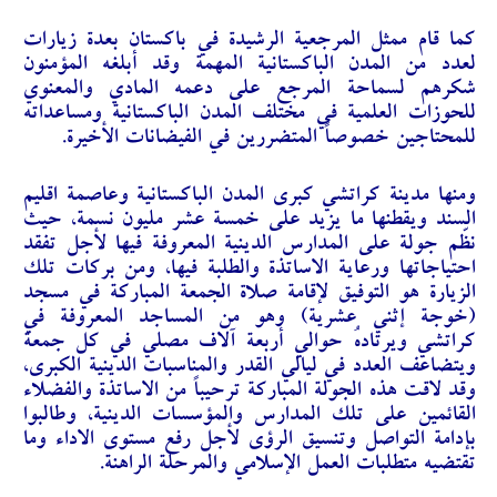
كما قام ممثل المرجعية الرشيدة في باكستان بعدة زيارات
لعدد من المدن الباكستانية المهمة وقد أبلغه المؤمنون
شكرهم لسماحة المرجع على دعمه المادي والمعنوي
للحوزات العلمية في مختلف المدن الباكستانية ومساعداته
للمحتاجين خصوصاً المتضررين في الفيضانات الأخيرة.
ومنها مدينة كراتشي كبرى المدن الباكستانية وعاصمة اقليم
السند ويقطنها ما يزيد على خمسة عشر مليون نسمة، حيث
نظّم جولة على المدارس الدينية المعروفة فيها لأجل تفقد
احتياجاتها ورعاية الاساتذة والطلبة فيها، ومن بركات تلك
الزيارة هو التوفيق لإقامة صلاة الجمعة المباركة في مسجد
(خوجة إثني عشرية) وهو من المساجد المعروفة في
كراتشي ويرتادهُ حوالي أربعة آلاف مصلي في كل جمعة
ويتضاعف العدد في ليالي القدر والمناسبات الدينية الكبرى،
وقد لاقت هذه الجولة المباركة ترحيباً من الاساتذة والفضلاء
القائمين على تلك المدارس والمؤسسات الدينية، وطالبوا
بإدامة التواصل وتنسيق الرؤى لأجل رفع مستوى الاداء وما
تقتضيه متطلبات العمل الإسلامي والمرحلة الراهنة.