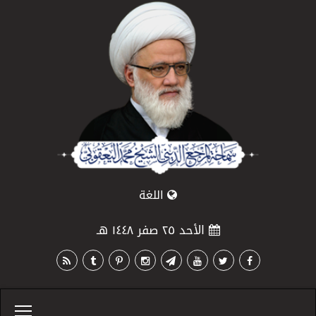
اللغة
الأحد ٢٥ صفر ١٤٤٨ هـ