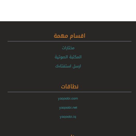
اقسام مهمة
مختارات
المكتبة الصوتية
ارسل استفتاءك
نطاقات
yaqoobi.com
yaqoobi.net
yaqoobi.iq