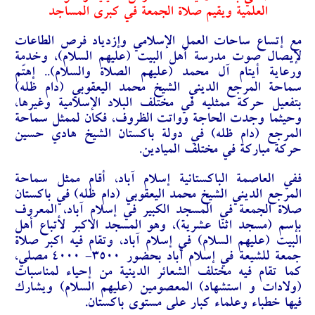
العلمية ويقيم صلاة الجمعة في كبرى المساجد
مع إتساع ساحات العمل الإسلامي وإزدياد فرص الطاعات
لإيصال صوت مدرسة أهل البيت (عليهم السلام)، وخدمة
ورعاية أيتام آل محمد (عليهم الصلاة والسلام).. إهتّم
سماحة المرجع الديني الشيخ محمد اليعقوبي (دام ظله)
بتفعيل حركة ممثليه في مختلف البلاد الإسلامية وغيرها،
وحيثما وجدت الحاجة وواتت الظروف، فكان لممثل سماحة
المرجع (دام ظله) في دولة باكستان الشيخ هادي حسين
حركة مباركة في مختلف الميادين.
ف
في العاصمة الباكستانية إسلام آباد، أقام ممثل سماحة
المرجع الديني الشيخ محمد اليعقوبي (دام ظله) في باكستان
صلاة الجمعة في المسجد الكبير في إسلام آباد، المعروف
بإسم (مسجد اثنا عشرية)، وهو المسجد الاكبر لأتباع أهل
البيت (عليهم السلام) في إسلام آباد، وتقام فيه اكبر صلاة
جمعة للشيعة في إسلام آباد بحضور ٣٥٠٠- ٤٠٠٠ مصلي،
كما تقام فيه مختلف الشعائر الدينية من إحياء لمناسبات
(ولادات و استشهاد) المعصومين (عليهم السلام) ويشارك
فيها خطباء وعلماء كبار على مستوى باكستان.