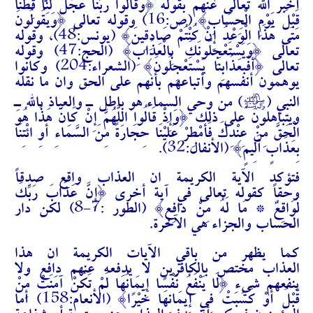
أخبر الله تعالى عنهم بقوله {وَقَالُوا رَبَّنَا عَجِّلْ لَنَا قِطَّنَا
قَبْلَ يَوْمِ الْحِسَابِ} (ص:16) وقوله تعالى {وَيَقُولُونَ
مَتَى هَذَا الْوَعْدُ إِنْ كُنْتُمْ صَادِقِينَ} (يونس:48)، وقوله
تعالى {وَيَسْتَعْجِلُونَكَ بِالْعَذَابِ} (الحج:47) وقوله
تعالى {أَفَبِعَذَابِنَا يَسْتَعْجِلُونَ} (الشعراء:204) وكانوا
يوهمون أنفسهم وأتباعهم بأنهم على الحق وان ما نقله
J
النبي (
) من وحي السماء هو باطل ـ والعياذ بالله ـ
ويتباهلون على ذلك {وَإِذْ قَالُوا اللَّهُمَّ إِنْ كَانَ هَذَا هُوَ
الْحَقَّ مِنْ عِنْدِكَ فَأَمْطِرْ عَلَيْنَا حِجَارَةً مِنَ السَّمَاءِ أَوِ ائْتِنَا
بِعَذَابٍ أَلِيمٍ} (الأنفال:32).
فتؤكد الآية الكريمة ان العذاب واقع صدقاً
وحقاً كقوله تعالى في آية أخرى {إِنَّ عَذَابَ رَبِّكَ
لَوَاقِعٌ * مَا لَهُ مِنْ دَافِعٍ} (الطور :7-8) لكن دار
الحساب والجزاء هي الآخرة.
كما يظهر من باقي الآيات الكريمة ان هذا
العذاب
مختص بالكافرين لا يدفعه عنهم دافع ولا
ينفعهم شيء {لَا يَنْفَعُ نَفْسًا إِيمَانُهَا لَمْ تَكُنْ آمَنَتْ مِنْ
قَبْلُ أَوْ كَسَبَتْ فِي إِيمَانِهَا خَيْرًا} (الأنعام:158) أما