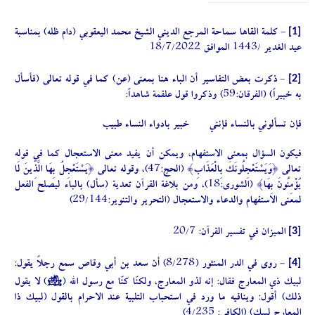
[1]
- كلمة القاها سماحة المرجع الديني الشيخ محمد اليعقوبي (دام ظله) بمناسبة
عيد الغدير /1443 الموافق 18/7/2022
[2]
- ذكرت بعض التفاسير أن الباء هنا بمعنى (عن) كما في قوله تعالى (فأسأل
به خبيراً) (الفرقان:59) وذكروا قول علقمة شاهداً:
فإن تسألوني بالنساء فإنني
خبير بادواء النساء طبيب
فيكون السؤال بمعنى الاستفهام، ويمكن أن يفيد معنى الاستعجال كما في قوله
تعالى {وَيَسْتَعْجِلُونَكَ بِالْعَذَابِ} (الحج:47)، وقوله تعالى {يَسْتَعْجِلُ بِهَا الَّذِينَ لَا
يُؤْمِنُونَ بِهَا} (الشورى:18)، ومن بلاغة القرآن تعدية (سأل) بالباء ليصلح الفعل
لمعنى الاستفهام والدعاء والاستعجال (التحرير والتنوير:29/144)
[3]
الميزان في تفسير القرآن: 20/7
[4]
- روى في الدر المنثور (8/278) أن سعد بن أبي وقاص سمع رجلاً يقول:
J
لبيك ذي المعارج فقال: إنه لذو المعارج، ولكنّا كنّا مع رسول الله (
) لا يقول
ذلك) أقول: وينافيه ما ورد في استحباب التلبية عند الاحرام بالقول (لبيك ذا
المعارج لبيك) (الكافي: 4/235)