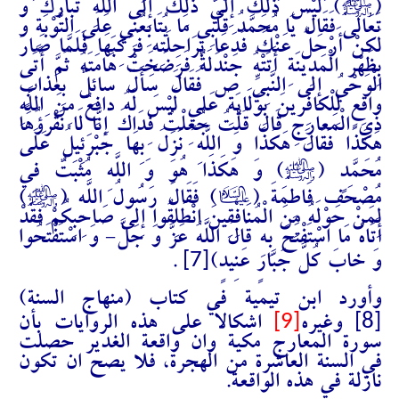
J
(
) لَيْسَ ذَلِكَ إِلَيَّ ذَلِكَ إِلَى اللَّهِ تَبَارَكَ وَ
تَعَالَى فَقَالَ يَا مُحَمَّدُ قَلْبِي مَا يُتَابِعُنِي عَلَى التَّوْبَةِ وَ
لَكِنْ أَرْحَلُ عَنْكَ فَدَعَا بِرَاحِلَتِهِ فَرَكِبَهَا فَلَمَّا صَارَ
بِظَهْرِ الْمَدِينَةِ أَتَتْهُ جَنْدَلَةٌ فَرَضَخَتْ هَامَتَهُ ثُمَّ أَتَى
الْوَحْيُ إِلَى النَّبِيِّ ص فَقَالَ‌ سَأَلَ سائِلٌ بِعَذابٍ
واقِعٍ‌ لِلْكافِرينَ‌ بِوَلَايَةِ عَلِيٍ‌ لَيْسَ لَهُ دافِعٌ‌ مِنَ اللَّهِ‌
ذِي الْمَعارِجِ‌ قَالَ قُلْتُ جُعِلْتُ فِدَاكَ إِنَّا لَا نَقْرَؤُهَا
هَكَذَا فَقَالَ هَكَذَا وَ اللَّهِ نَزَلَ بِهَا جَبْرَئِيلُ عَلَى
J
مُحَمَّدٍ (
) وَ هَكَذَا هُوَ وَ اللَّهِ مُثْبَتٌ فِي
J
B
مُصْحَفِ فَاطِمَةَ (
) فَقَالَ رَسُولُ اللَّهِ (
)
لِمَنْ حَوْلَهُ مِنَ الْمُنَافِقِينَ انْطَلِقُوا إِلَى صَاحِبِكُمْ فَقَدْ
أَتَاهُ مَا اسْتَفْتَحَ بِهِ قَالَ اللَّهُ عَزَّ وَ جَلَّ- وَ اسْتَفْتَحُوا
[7]
وَ خابَ كُلُّ جَبَّارٍ عَنِيدٍ)
.
وأورد ابن تيمية في كتاب (منهاج السنة)
[9]
[8]
وغيره
اشكالاً على هذه الروايات بأن
سورة المعارج مكية وان واقعة الغدير حصلت
في السنة العاشرة من الهجرة، فلا يصح ان تكون
نازلة في هذه الواقعة.