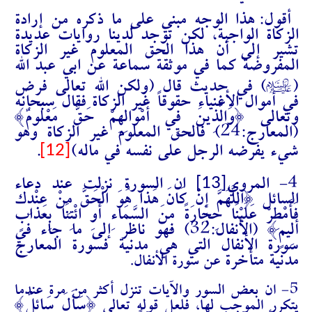
أقول: هذا الوجه مبني على ما ذكره من إرادة
الزكاة الواجبة، لكن توجد لدينا روايات عديدة
تشير إلى أن هذا الحق المعلوم غير الزكاة
المفروضة كما في موثقة سماعة عن ابي عبد الله
A
(
) في حديث قال (ولكن الله تعالى فرض
في أموال الأغنياء حقوقاً غير الزكاة فقال سبحانه
وتعالى {وَالَّذِينَ فِي أَمْوَالِهِمْ حَقٌّ مَعْلُومٌ}
(المعارج:24) فالحق المعلوم غير الزكاة وهو
[12]
شيء يفرضه الرجل على نفسه في ماله)
.
[13]
4- المروي
ان السورة نزلت عند دعاء
السائل {اللَّهُمَّ إِنْ كَانَ هَذَا هُوَ الْحَقَّ مِنْ عِنْدِكَ
فَأَمْطِرْ عَلَيْنَا حِجَارَةً مِنَ السَّمَاءِ أَوِ ائْتِنَا بِعَذَابٍ
أَلِيمٍ} (الأنفال:32) فهو ناظر إلى ما جاء في
سورة الأنفال التي هي مدنية فسورة المعارج
مدنية متأخرة
عن سورة الأنفال.
5- ان بعض السور والآيات تنزل أكثر من مرة عندما
{
سَأَلَ سَائِلٌ
}
يتكرر الموجب لها، فلعل قوله تعالى