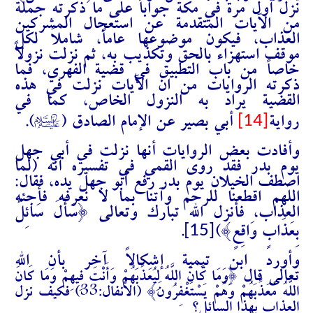
نزل أول مرة في مكة جواباً على ما ذكرته جملة
من الآيات المتقدمة عن استعجال المشركين
العذاب، فيكون موضوعها عاماً، شاملاً لكل
موقف استهزاء بالحق وتكذيب به، ثم نزلت نزولاً
خاصاً من باب التطبيق في قضية الفهري، فما
ذكرته الروايات من ان الآيات نزلت في هذه
القضية يراد به النزول الخاص، كما في
A
[14]
رواية
أبي بصير عن الإمام الصادق (
).
وأفادت بعض الروايات أنها نزلت في أبي جهل
يوم بدر فقد روى القمي في تفسيره أنه (لما
اصطف الخيلان يوم بدر رفع أبو جهل يده، فقال:
اللهم اقطعنا للرحم وآتنا بما لا نعرفه فأجئه
العذاب، فأنزل الله تبارك وتعالى {
سَأَلَ سَائِلٌ
[15]
بِعَذَابٍ وَاقِعٍ
})
.
وأورد ابن تيمية إشكالاً آخر بأن الله
تعالى قال
{وَمَا كَانَ اللَّهُ لِيُعَذِّبَهُمْ وَأَنْتَ فِيهِمْ وَمَا كَانَ
اللَّهُ مُعَذِّبَهُمْ وَهُمْ يَسْتَغْفِرُونَ} (الأنفال:33) فكيف نزل
العذاب بهذا السائل؟