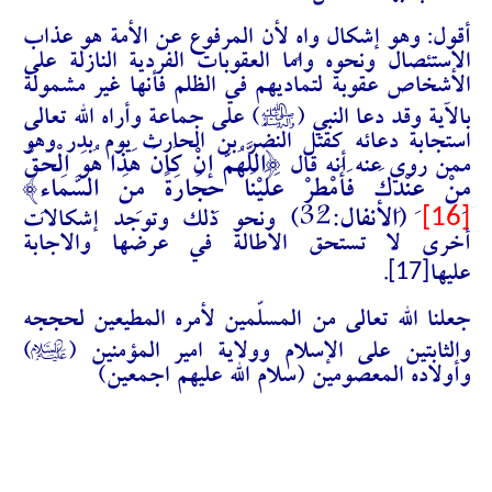
أقول: وهو إشكال واهٍ لأن المرفوع عن الأمة هو عذاب
الاستئصال ونحوه واما العقوبات الفردية النازلة على
الأشخاص عقوبة لتماديهم في الظلم فأنها غير مشمولة
J
بالآية وقد دعا النبي (
) على جماعة وأراه الله تعالى
استجابة دعائه كقتل النضر بن الحارث يوم بدر وهو
{اللَّهُمَّ إِنْ كَانَ هَذَا هُوَ الْحَقَّ
ممن روي عنه أنه قال
مِنْ عِنْدِكَ فَأَمْطِرْ عَلَيْنَا حِجَارَةً مِنَ السَّمَاءِ}
[16]
(الأنفال:32)
ونحو ذلك وتوجد إشكالات
أخرى لا تستحق الاطالة في عرضها والاجابة
[17]
عليها
.
جعلنا الله تعالى من المسلّمين لأمره المطيعين لحججه
A
والثابتين على الإسلام وولاية امير المؤمنين (
)
وأولاده المعصومين (سلام الله عليهم اجمعين)