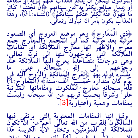
المؤمنون فيمكن أن يدفع العذاب عنهم بتوبة أو شفاعة
أو عمل صالح يكفرَّ به عن سيئاتهم {إِنْ تَجْتَنِبُوا كَبَائِرَ
مَا تُنْهَوْنَ عَنْهُ نُكَفِّرْ عَنْكُمْ سَيِّئَاتِكُمْ} (النساء:31)، وهذا
العذاب يكون بأمر الله تبارك وتعالى.
ذِي الْمَعَارِجِ
} وهو موضع العروج أي الصعود
{
مرتبة بعد مرتبة كما في المجمع والمعارج جمع
مِعَرج والاظهر انها معارج الملائكة أي مقامات
الملائكة التي يتوجّهون منها الى قربه تعالى،
وهي درجات متصاعدة يعرج اليها الملائكة عند
رجوعهم إلى الله سبحانه على ما
يفسّره قوله بعد {تَعْرُجُ الْمَلَائِكَةُ وَالرُّوحُ إِلَيْهِ فِي
يَوْمٍ كَانَ مِقْدَارُهُ خَمْسِينَ أَلْفَ سَنَةٍ} (المعارج:4)
فله سبحانه معارج الملكوت ومقاماتها المترتبة
علواً وشرفاً بحسب قربهم من الله سبحانه وليست
[3]
بمقامات وهمية واعتبارية
.
وقيل انها المقامات المعنوية التي يرتقي فيها
السالكون للقرب من الله تعالى أعم من ان تكون
للملائكة أو للمؤمنين،
وتختار الآية الكريمة هذا