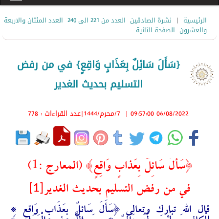
|
الرئيسية
نشرة الصادقين
العدد من 221 الى 240
العدد المئتان والاربعة
والعشرون
الصفحة الثانية
{سَأَلَ سَائِلٌ بِعَذَابٍ وَاقِعٍ} في من رفض
التسليم بحديث الغدير
06/08/2022 09:57:00
|
7/محرم/1444
|عدد القراءات : 778
{
سَأَلَ سَائِلٌ بِعَذَابٍ وَاقِعٍ
} (المعارج :1)
[1]
في من رفض التسليم بحديث الغدير
قال الله تبارك وتعالى {سَأَلَ سَائِلٌ بِعَذَابٍ وَاقِعٍ *