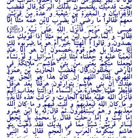
قَوْلًا لَا تَمُرُّ بِمَلَإٍ مِنَ النَّاسِ إِلَّا أَخَذُوا التُّرَابَ مِنْ
تَحْتِ قَدَمَيْكَ يَلْتَمِسُونَ بِذَلِكَ الْبَرَكَةَ قَالَ فَغَضِبَ
الْأَعْرَابِيَّانِ وَ الْمُغِيرَةُ بْنُ شُعْبَةَ وَ عِدَّةٌ مِنْ قُرَيْشٍ
مَعَهُمْ فَقَالُوا مَا رَضِيَ أَنْ يَضْرِبَ لِابْنِ عَمِّهِ مَثَلًا إِلَّا
J
عِيسَى ابْنَ مَرْيَمَ فَأَنْزَلَ اللَّهُ عَلَى نَبِيِّهِ (
)
فَقَالَ- وَ لَمَّا ضُرِبَ ابْنُ مَرْيَمَ مَثَلًا إِذا قَوْمُكَ‌ مِنْهُ‌
يَصِدُّونَ‌ وَ قالُوا أَ آلِهَتُنا خَيْرٌ أَمْ هُوَ ما ضَرَبُوهُ‌ لَكَ
إِلَّا جَدَلًا بَلْ هُمْ قَوْمٌ خَصِمُونَ‌ إِنْ هُوَ إِلَّا عَبْدٌ
أَنْعَمْنا عَلَيْهِ‌ وَ جَعَلْناهُ مَثَلًا لِبَنِي إِسْرائِيلَ‌ وَ لَوْ نَشاءُ
لَجَعَلْنا مِنْكُمْ‌ يَعْنِي مِنْ بَنِي هَاشِمٍ- مَلائِكَةً فِي
الْأَرْضِ يَخْلُفُونَ‌ قَالَ فَغَضِبَ الْحَارِثُ بْنُ عَمْرٍو
الْفِهْرِيُّ فَقَالَ‌ اللَّهُمَ‌ إِنْ كانَ هذا هُوَ الْحَقَّ مِنْ
عِنْدِكَ‌ أَنَّ بَنِي هَاشِمٍ يَتَوَارَثُونَ هِرَقْلًا بَعْدَ هِرَقْلٍ‌
فَأَمْطِرْ عَلَيْنا حِجارَةً مِنَ السَّماءِ أَوِ ائْتِنا بِعَذابٍ أَلِيمٍ‌
فَأَنْزَلَ اللَّهُ عَلَيْهِ مَقَالَةَ الْحَارِثِ وَ نَزَلَتْ هَذِهِ الْآيَةُ-
وَ ما كانَ اللَّهُ لِيُعَذِّبَهُمْ وَ أَنْتَ فِيهِمْ‌ وَ ما كانَ اللَّهُ
مُعَذِّبَهُمْ وَ هُمْ يَسْتَغْفِرُونَ‌ ثُمَّ قَالَ لَهُ يَا ابْنَ عَمْرٍو
إِمَّا تُبْتَ وَ إِمَّا رَحَلْتَ فَقَالَ يَا مُحَمَّدُ بَلْ تَجْعَلُ
لِسَائِرِ قُرَيْشٍ شَيْئاً مِمَّا فِي يَدَيْكَ فَقَدْ ذَهَبَتْ بَنُو
هَاشِمٍ بِمَكْرُمَةِ الْعَرَبِ وَ الْعَجَمِ فَقَالَ لَهُ النَّبِيُّ