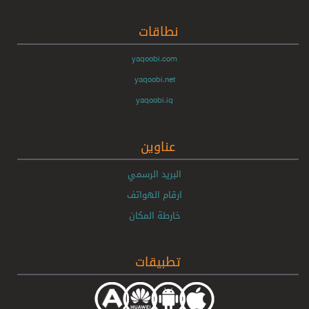
نطاقات
yaqoobi.com
yaqoobi.net
yaqoobi.iq
عناوين
البريد الرسمي
ارقام الهواتف
خارطة المكان
تطبيقات