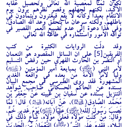
تكون ثمناً لمعصية الله تعالى وتحصيل عقابه
الأكيد، لكنهم لجهلهم وقصر نظرهم يرون يوم
الانتقام بعيداً وكأنه لا يقع فيغترون ويتمادون في
باطلهم، ولكنه سرعان ما يتحقق وعد الله الصادق،
وفي هذا دعوة إلى عدم تضييع العمر القصير في
توافه الأمور واستثماره في طاعة الله تعالى.
وقد دلّت الروايات الكثيرة من كتب
[5]
الفريقين
على ان السائل المقصود هو النعمان
أو النضر بن الحارث الفهري حين رفض التسليم
A
J
لأمر النبي (
) بمبايعة أمير المؤمنين (
)
ولياً لأمر الأمة من بعده في واقعة الغدير
المشهورة فقد روى الطبرسي في مجمع البيان
بسنده عن الحاكم الحسكاني صاحب شواهد
التنزيل بسنده عن سفيان بن عيينه
عَنْ جَعْفَرِ بْنِ
:
D
C
مُحَمَّدٍ الصَّادِقِ(
)، عَنْ آبَائِهِ(
) قَالَ
لَمَّا
A
J
نَصَبَ رَسُولُ اللَّهِ(
) عَلِيّاً(
)يَوْمَ غَدِيرِ خُمٍّ،
وَقَالَ: مَنْ كُنْتُ مَوْلاَهُ فَعَلِيٌّ مَوْلاَهُ، شَاعَ ذَلِكَ فِي
J