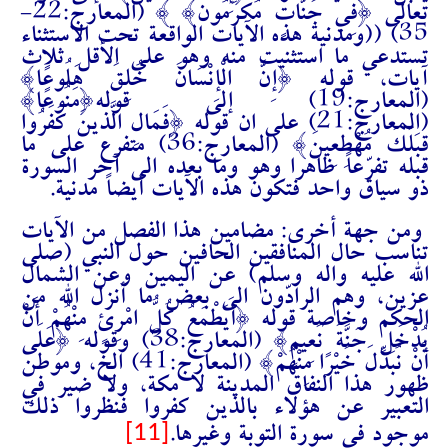
تعالى {
فِي جَنَّاتٍ مُكْرَمُونَ
} } (المعارج:22-
35) ((ومدنية هذه الآيات الواقعة تحت الاستثناء
تستدعي ما استثنيت منه وهو على الأقل ثلاث
آيات، قوله {إِنَّ الْإِنْسَانَ خُلِقَ هَلُوعًا}
(المعارج:19)
إلى
قوله{مَنُوعًا}
(المعارج:21) على ان قوله {فَمَالِ الَّذِينَ كَفَرُوا
قِبَلَكَ مُهْطِعِينَ} (المعارج:36) متفرع على ما
قبله تفرّعاً ظاهرا وهو وما بعده الى آخر السورة
ذو سياق واحد فتكون هذه الآيات أيضاً مدنية.
ومن جهة أخرى: مضامين هذا الفصل من الآيات
تناسب حال المنافقين الحافين حول النبي (صلى
الله عليه واله وسلم) عن اليمين وعن الشمال
عزين، وهم الرادّون الى بعض ما أنزل الله من
الحكم وخاصة قوله {أَيَطْمَعُ كُلُّ امْرِئٍ مِنْهُمْ أَنْ
يُدْخَلَ جَنَّةَ نَعِيمٍ} (المعارج:38) وقوله {عَلَى
أَنْ نُبَدِّلَ خَيْرًا مِنْهُمْ} (المعارج:41) الخ، وموطن
ظهور هذا النفاق المدينة لا مكة، ولا ضير في
التعبير عن هؤلاء بالذين كفروا فنظروا ذلك
[11]
موجود في سورة التوبة وغيرها.