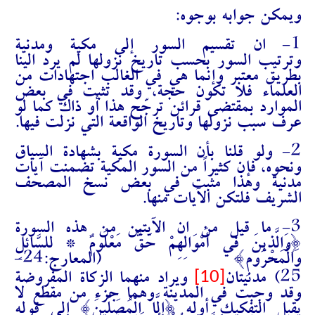
ويمكن جوابه بوجوه:
1- ان تقسيم السور إلى مكية ومدنية
وترتيب السور بحسب تاريخ نزولها لم يرد الينا
بطريق معتبر وإنما هي في الغالب اجتهادات من
العلماء فلا تكون حجة، وقد تثبت في بعض
الموارد بمقتضى قرائن ترجّح هذا أو ذاك كما لو
عرف سبب نزولها وتاريخ الواقعة التي نزلت فيها.
2- ولو قلنا بأن السورة مكية بشهادة السياق
ونحوه، فإن كثيراً من السور المكية تضمنت آيات
مدنية وهذا مثبت في بعض نسخ المصحف
الشريف فلتكن الآيات منها.
3- ما قيل من ان الآيتين من هذه السورة
{وَالَّذِينَ فِي أَمْوَالِهِمْ حَقٌّ مَعْلُومٌ * لِلسَّائِلِ
وَالْمَحْرُومِ} (المعارج:24-
[10]
25) مدنيتان
ويراد منهما الزكاة المفروضة
وقد وجبت في المدينة وهما جزء من مقطع لا
يقبل التفكيك أوله {
إِلَّا الْمُصَلِّينَ
} إلى قوله