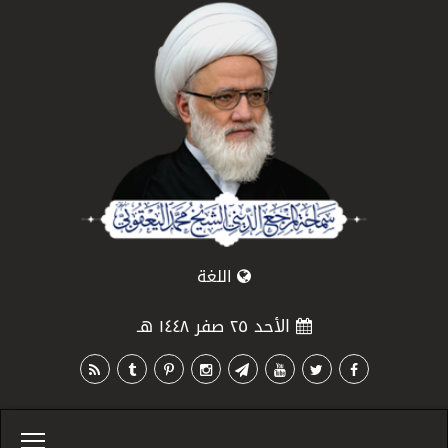
اللغة
الأحد ٢٥ صفر ١٤٤٨ هـ