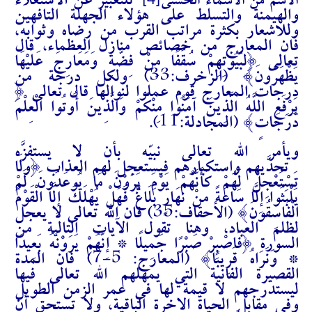
[4]
للتعبير عن الاستعلاء
الاسم من الأسماء الحسنى
والهيمنة والتسلط على هؤلاء الجهلة التافهين
وللاشعار بكثرة مراتب القرب من رضاه وثوابه،
فان المعارج من خصائص منازل العظماء، قال
تعالى {لِبُيُوتِهِمْ سُقُفًا مِنْ فِضَّةٍ وَمَعَارِجَ عَلَيْهَا
يَظْهَرُونَ} (الزخرف:33) ولكل درجة من
درجات المعارج قوم عملوا لنوالها قال تعالى {
يَرْفَعِ اللَّهُ الَّذِينَ آمَنُوا مِنْكُمْ وَالَّذِينَ أُوتُوا الْعِلْمَ
دَرَجَاتٍ} (المجادلة:11).
ويأمر الله تعالى نبيّه بأن لا يستفزَّه
تحدّيهم واستكبارهم فيستعجل لهم العذاب {وَلَا
تَسْتَعْجِلْ لَهُمْ كَأَنَّهُمْ يَوْمَ يَرَوْنَ مَا يُوعَدُونَ لَمْ
يَلْبَثُوا إِلَّا سَاعَةً مِنْ نَهَارٍ بَلَاغٌ فَهَلْ يُهْلَكُ إِلَّا الْقَوْمُ
الْفَاسِقُونَ} (الأحقاف:35) فان الله تعالى لا يعجل
لظلم العباد، وهنا تقول الآيات التالية من
السورة
{
فَاصْبِرْ صَبْرًا جَمِيلًا * إِنَّهُمْ يَرَوْنَهُ بَعِيدًا
* وَنَرَاهُ قَرِيبًا
} (المعارج: 5-7) فان المدة
القصيرة الفانية التي يمهلهم الله تعالى فيها
ليستدرجهم لا قيمة لها في عمر الزمن الطويل
وفي مقابل الحياة الاخرة الباقية، ولا تستحق أن