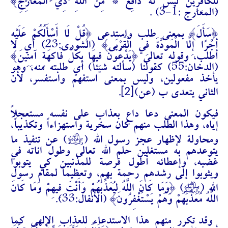
لِلْكَافِرِينَ لَيْسَ لَهُ دَافِعٌ * مِنَ اللَّهِ ذِي الْمَعَارِجِ}
(المعارج :1-3) .
{
سَأَلَ
} بمعنى طلب واستدعى {قُلْ لَا أَسْأَلُكُمْ عَلَيْهِ
أَجْرًا إِلَّا الْمَوَدَّةَ فِي الْقُرْبَى} (الشورى:23) أي لا
أطلب، وقوله تعالى {يَدْعُونَ فِيهَا بِكُلِّ فَاكِهَةٍ آمِنِينَ}
(الدخان:55) كقولنا (سألته شيئاً) أي طلبته منه، وهو
يأخذ مفعولين، وليس بمعنى استفهم واستفسر، لأن
[2]
الثاني يتعدى ب (عن)
.
فيكون المعنى دعا داعٍ بعذاب على نفسه مستعجلاً
إياه،
وهذا الطلب منهم كان سخرية واستهزاءاً وتكذيباً،
J
ومحاولة لإظهار عجز رسول الله (
) عن تنفيذ ما
يتوعدهم به مستغلين حلم الله تعالى وطول اناته في
غضبه، وإعطائه أطول فرصة للمذنبين كي يتوبوا
ويثوبوا إلى رشدهم رحمة بهم، وتعظيماً لمقام رسول
J
الله (
) {وَمَا كَانَ اللَّهُ لِيُعَذِّبَهُمْ وَأَنْتَ فِيهِمْ وَمَا كَانَ
اللَّهُ مُعَذِّبَهُمْ وَهُمْ يَسْتَغْفِرُونَ} (الأنفال:33).
وقد تكرر منهم هذا الاستدعاء للعذاب الإلهي كما