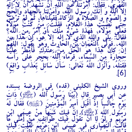
الْبِلاَدِ، فَقَدِمَ عَلَى النَّبِيِّ(
) النُّعْمَانُ بْنُ الْحَارِثِ
الْفِهْرِيُّ، فَقَالَ: أَمَرْتَنَا عَنِ اللَّهِ أَنْ نَشْهَدَ أَنْ لاَ إِلَهَ
إِلاَّ اللَّهُ وَ أَنَّكَ رَسُولُ اللَّهِ، وَأَمَرْتَنَا بِالْجِهَادِ وَالْحَجِّ
وَ الصَّوْمِ وَ الصَّلاَةِ وَ الزَّكَاةِ فَقَبِلْنَاهَا، ثُمَّ لَمْ تَرْضَ
حَتَّى نَصَبْتَ هَذَا الْغُلاَمَ، فَقُلْتُ: مَنْ كُنْتُ مَوْلاَهُ
فَعَلِيٌّ مَوْلاَهُ، فَهَذَا شَيْءٌ مِنْكَ أَوْ أَمْرٌ مِنَ اللَّهِ؟
فَقَالَ: بَلَى وَاللَّهِ الَّذِي لاَ إِلَهَ إِلاَّ هُوَ، إِنَّ هَذَا مِنَ
اللَّهِ، فَوَلَّى النُّعْمَانُ بْنُ الْحَارِثِ وَهُوَ يَقُولُ: اَللَّهُمَّ
إِنْ كَانَ هَذَا هُوَ الْحَقُّ مِنْ عِنْدِكَ فَأَمْطِرْ عَلَيْنَا
حِجَارَةً مِنَ السَّمَاءِ، فَرَمَاهُ اللَّهُ بِحَجَرٍ عَلَى رَأْسِهِ
فَقَتَلَهُ، وَأَنْزَلَ اللَّهُ تَعَالَى:
سَأَلَ سٰائِلٌ بِعَذٰابٍ وٰاقِعٍ
)
[6]
.
وروى الشيخ الكليني (قده) في الروضة بسنده
J
عن أبي بصير قال (بَيْنَا رَسُولُ اللَّهِ (
) ذَاتَ
A
يَوْمٍ جَالِساً إِذْ أَقْبَلَ أَمِيرُ الْمُؤْمِنِينَ (
) فَقَالَ لَهُ
J
رَسُولُ اللَّهِ (
) إِنَّ فِيكَ شَبَهاً مِنْ عِيسَى ابْنِ
مَرْيَمَ‌ وَ لَوْ لَا أَنْ تَقُولَ فِيكَ طَوَائِفُ مِنْ أُمَّتِي مَا
قَالَتِ النَّصَارَى فِي عِيسَى ابْنِ مَرْيَمَ لَقُلْتُ فِيكَ