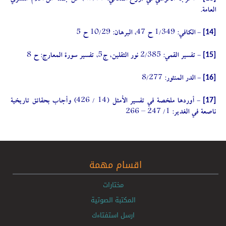
- أخرجه الآلوسي في (روح المعاني: 29/88) عن جملة من اعلام مفسري
العامة.
[14]
- الكافي: 1/349 ح 47، البرهان: 10/29 ح 5
[15]
- تفسير القمي: 2/385 نور الثقلين، ج5، تفسير سورة المعارج: ح 8
[16]
- الدر المنثور: 8/277
[17]
- أوردها ملخصة في تفسير الأمثل (14 / 426) وأجاب بحقائق تاريخية
ناصعة في الغدير: 1/ 247 – 266
اقسام مهمة
مختارات
المكتبة الصوتية
ارسل استفتاءك