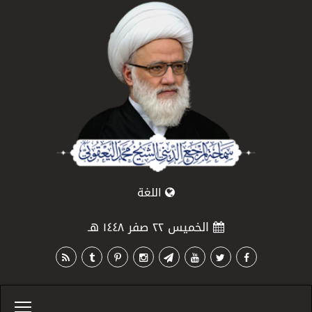
اللغة
الخميس ٢٢ صفر ١٤٤٨ هـ