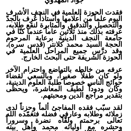
جواد المهدوي
فقدت الحوزة العلمية في النجف الأشرف
اليوم علماً من أعلامها وأُستاذاً عُرِف بالجدّ
والتحصيل والتدقيق والمثابرة لنفع طلابه،
عرفته بذلك منذ ثلاثين عاماً عندما كنّا في
جامعة النجف الدينية برعاية المرحوم
الحجة السيد محمد كلانتر (قدس سره)،
وقد درَّس جميع المراحل العلمية في
الحوزة الشريفة حتى البحث الخارج
.
عرفه من خالطه بالتواضع واحترام الآخر
ولو كان طفلاً صغيراً، وبالسعي لقضاء
حوائج الناس خصوصاً طلبة العلوم الدينية،
وكان ودوداً لطيف المعاشرة، ويحظى
بتقدير مراجع الدين ومحبتهم
.
لقد سبّب فقده المفاجئ ألماً وحزناً لدى
زملائه وطلابه وعارفي فضله فتغمّده الله
تعالى برحمته ولقّاه نضرة وسروراً
وحشره مع أوليائه محمد وأهل بيته