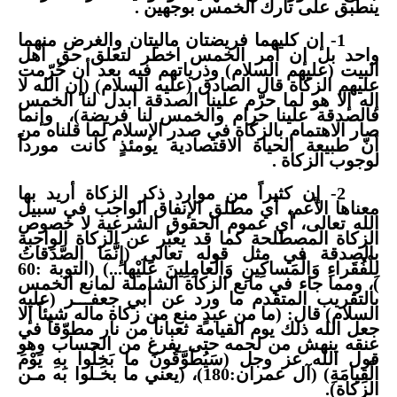
ينطبق على تارك الخمس بوجهين .
1- إن كليهما فريضتان ماليتان والغرض منهما
واحد بل إن أمر الخمس اخطر لتعلق حق أهل
البيت (عليهم السلام) وذرياتهم فيه بعد أن حُرّمت
عليهم الزكاة قال الصادق (عليه السلام) (إن الله لا
إله إلا هو لما حرّم علينا الصدقة أبدل لنا الخمس
فالصدقة علينا حرام والخمس لنا فريضة)،
وإنما
صار الاهتمام بالزكاة في صدر الإسلام لما قلناه من
أنّ طبيعة الحياة الاقتصادية يومئذٍ كانت مورداً
لوجوب الزكاة .
2- إن كثيراً من موارد ذكر الزكاة أريد بها
معناها الأعم، أي مطلق الإنفاق الواجب في سبيل
الله تعالى، أي عموم الحقوق الشرعية لا خصوص
الزكاة المصطلحة كما قد يعبّر عن الزكاة الواجبة
بالصدقة في مثل قوله تعالى (إِنَّمَا الصَّدَقاتُ
لِلْفُقَراءِ وَالْمَساكِينِ وَالْعامِلِينَ عَلَيْها...) (التوبة :60
)، ومما جاء في مانع الزكاة الشاملة لمانع الخمس
بالتقريب المتقدم ما ورد عن أبي جعفـــر (عليه
السلام) قال: (ما من عبدٍ منع من زكاة ماله شيئاً إلا
جعل الله ذلك يوم القيامة ثعباناً من نار مطوّقاً في
عنقه ينهش من لحمه حتى يفرغ من الحساب وهو
قول الله عز وجل (سَيُطَوَّقُونَ ما بَخِلُوا بِهِ يَوْمَ
الْقِيامَةِ) (آل عمران:180)، (يعني ما بخـلوا به مـن
الزكاة).