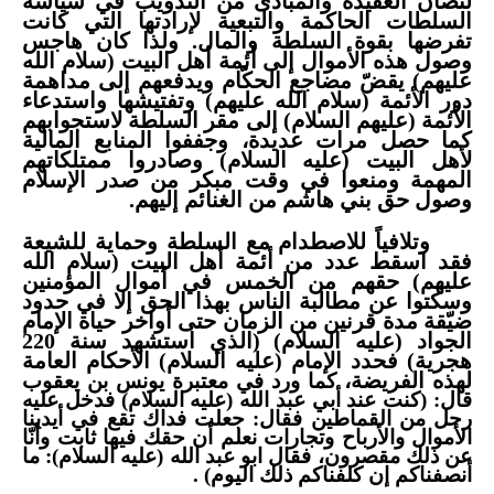
لتُصان العقيدة والمبادئ من التذويب في سياسة
السلطات الحاكمة والتبعية لإرادتها التي كانت
تفرضها بقوة السلطة والمال. ولذا كان هاجس
وصول هذه الأموال إلى أئمة أهل البيت (سلام الله
عليهم) يقضّ مضاجع الحكّام ويدفعهم إلى مداهمة
دور الأئمة (سلام الله عليهم) وتفتيشها واستدعاء
الأئمة (عليهم السلام) إلى مقر السلطة لاستجوابهم
كما حصل مرات عديدة، وجففوا المنابع المالية
لأهل البيت (عليه السلام) وصادروا ممتلكاتهم
المهمة ومنعوا في وقت مبكر من صدر الإسلام
وصول حق بني هاشم من الغنائم إليهم.
وتلافياً للاصطدام مع السلطة وحماية للشيعة
فقد اسقط عدد من أئمة أهل البيت (سلام الله
عليهم) حقهم من الخمس في أموال المؤمنين
وسكتوا عن مطالبة الناس بهذا الحق إلا في حدود
ضيّقة مدة قرنين من الزمان حتى أواخر حياة الإمام
الجواد (عليه السلام) (الذي استشهد سنة 220
هجرية) فحدد الإمام (عليه السلام) الأحكام العامة
لهذه الفريضة،
كما ورد في معتبرة يونس بن يعقوب
قال: (كنت عند أبي عبد الله (عليه السلام) فدخل عليه
رجل من القماطين فقال: جعلت فداك تقع في أيدينا
الأموال والأرباح وتجارات نعلم أن حقك فيها ثابت وأنّا
عن ذلك مقصرون، فقال ابو عبد الله (عليه السلام): ما
أنصفناكم إن كلفناكم ذلك اليوم) .