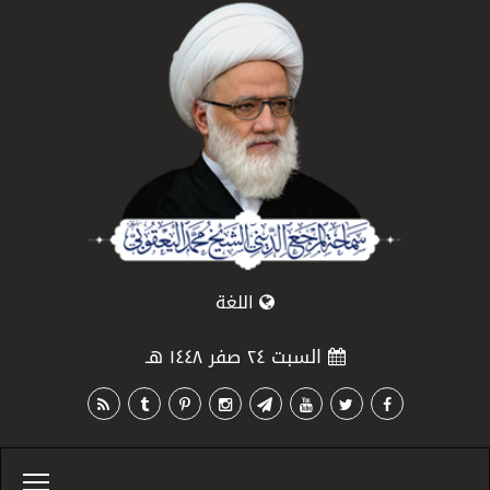
اللغة
السبت ٢٤ صفر ١٤٤٨ هـ