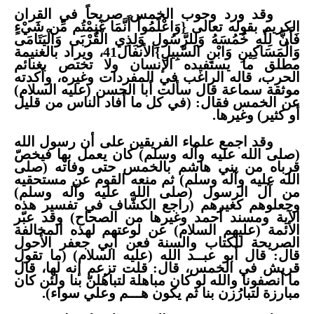
وقد ورد وجوب الخمس صريحاً في القران
الكريم بقوله تعالى {وَاعْلَمُواْ أَنَّمَا غَنِمْتُم مِّن شَيْءٍ
فَأَنَّ لِلّهِ خُمُسَهُ وَلِلرَّسُولِ وَلِذِي الْقُرْبَى وَالْيَتَامَى
وَالْمَسَاكِينِ وَابْنِ السَّبِيلِ}الأنفال41، ويراد بالغنيمة
مطلق ما يستفيده الإنسان ولا تختص بغنائم
الحرب، قاله الراغب في المفردات وغيره، وأكدته
موثقة سماعة قال سألت أبا الحسن (عليه السلام)
عن الخمس فقال: (في كل ما أفاد الناس من قليل
أو كثير) وغيرها.
وقد اجمع علماء الفريقين على أن رسول الله
(صلى الله عليه وآله وسلم) كان يعمل بها فيخصّ
قرباه من بني هاشم بالخمس حتى وفاته (صلى
الله عليه وآله وسلم) ثم منعه القوم عن مستحقيه
من آل الرسول (صلى الله عليه وآله وسلم)
وجعلوهم كغيرهم (راجع الكشّاف في تفسير هذه
الآية ومسند أحمد وغيرها من الصحاح) وقد عبّر
الأئمة (عليهم السلام) عن لوعتهم لهذه المخالفة
الصريحة للكتاب والسنة فعن أبي جعفر الأحول
قال: قال أبو عبــد الله (عليه السلام) (ما تقول
قريش في الخمس، قال: قلت تزعم إنه لها، قال
ما أنصفونا والله لو كان مباهلة لتباهُلنّ بنا ولئن كان
مبارزة لتبارُزن بنا ثم يكون هـــم وعلي سواء).