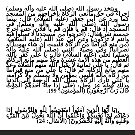
ويتخذ رسول الله (صلى الله عليه وآله وسلم)
إجراءً في حق مانعي الزكاة بإخراجهم من المسجد
كما ورد عن أبي جعفر (عليه السلام) قال: بينما
رسول الله (صلى الله عليه وآله وسلم) في
المسجد إذ قال: قم يا فلان قم يا فلان، حتى أخرج
خمسة نفر فقال: (اخرجوا من مسجدنا لا تصلّوا فيه
وانتم لا تزكّون) وعن أبي عبد الله (عليه السلام):
(من منع قيراطاً من الزكاة فليمت إن شاء يهودياً أو
نصرانياً) وفي وصية
النبي (صلى الله عليه وآله
وسلم) لعلي (عليه السلام) قال: يا علي كفر بالله
العظيم من هذه الأمة عشرة وعدَّ منهم مانع الزكاة،
ثم قال: يا علي ثمانية لا يقبل الله منهم الصلاة وعدَّ
منهم مانع الزكاة، ثم قال: يا علي من منع قيراطاً
من زكاة ماله فليس بمؤمن ولا بمسلم ولا كرامة،
يا علي تارك الزكاة يسأل الله الرجعة إلى الدنيا
وذلك قوله عز وجل: (حَتَّى إِذا جاءَ أَحَدَهُمُ الْمَوْتُ
قالَ رَبِّ ارْجِعُونِ) (المؤمنون: 99).
(يَا أَيُّهَا الَّذِينَ آمَنُواْ اسْتَجِيبُواْ لِلّهِ وَلِلرَّسُولِ إِذَا
دَعَاكُم لِمَا يُحْيِيكُمْ وَاعْلَمُواْ أَنَّ اللّهَ يَحُولُ بَيْنَ الْمَرْءِ
وَقَلْبِهِ وَأَنَّهُ إِلَيْهِ تُحْشَرُونَ) (الأنفال: 24)