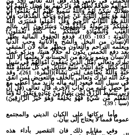
الخمس في عامي هذا، قال الله تعالى (خُذْ مِنْ
أَمْوالِهِمْ صَدَقَةً تُطَهِّرُهُمْ وَتُزَكِّيهِمْ بِها وَصَلِّ عَلَيْهِمْ إِنَّ
صَلاتَكَ سَكَنٌ لَهُمْ وَاللَّهُ سَمِيعٌ عَلِيمٌ أَلَمْ يَعْلَمُوا أَنَّ
اللَّهَ هُوَ يَقْبَلُ التَّوْبَةَ عَنْ عِبادِهِ وَيَأْخُذُ الصَّدَقاتِ وَأَنَّ
اللَّهَ هُوَ التَّوَّابُ الرَّحِيمُ وَقُلِ اعْمَلُوا فَسَيَرَى اللَّهُ
عَمَلَكُمْ وَرَسُولُهُ وَالْمُؤْمِنُونَ وَسَتُرَدُّونَ إِلى عالِمِ
الْغَيْبِ وَالشَّهادَةِ فَيُنَبِّئُكُمْ بِما كُنْتُمْ تَعْمَلُونَ)
(التوبة : 103- 105)، فدفع الحقوق المالية يطهّر
الإنسان من البخل والشح والأنانية وحب الدنيا
ويعلّمه التراحم والتعاون ويطهّر ماله لان المتبقي
بعد دفع الخمس يكون له حلالاً هنيئا، ويزكو عمل
الانسان وينمو بزيادة من الحسنات لا يعلمها إلا الله
تبارك وتعالى (مَّثَلُ الَّذِينَ يُنفِقُونَ أَمْوَالَهُمْ فِي سَبِيلِ
اللّهِ كَمَثَلِ حَبَّةٍ أَنبَتَتْ سَبْعَ سَنَابِلَ فِي كُلِّ سُنبُلَةٍ مِّئَةُ
حَبَّةٍ وَاللّهُ يُضَاعِفُ لِمَن يَشَاءُ)(البقرة: 261)، وقد
وعد الله تبارك وتعالى بالخلف والتعويض لمن انفق
في سبيل الله فيعود إليه ماله بأزيد مما أعطى مع
ما حصل عليه من ثواب الآخرة، قال تعالى (قُلْ إِنَّ
رَبِّي يَبْسُطُ الرِّزْقَ لِمَن يَشَاءُ مِنْ عِبَادِهِ وَيَقْدِرُ لَهُ وَمَا
أَنفَقْتُم مِّن شَيْءٍ فَهُوَ يُخْلِفُهُ وَهُوَ خَيْرُ الرَّازِقِينَ)
(سبأ : 39).
وأما بركاتها على الكيان الديني والمجتمع
عموماً فمما لا يحتاج إلى بيان.
وفي مقابل ذلك فان التقصير بأداء هذه