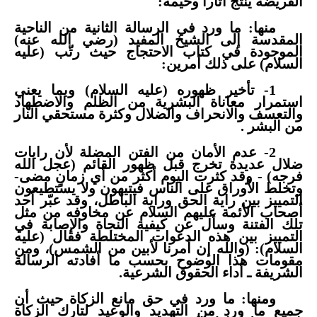
الفريضة ينتج آثاراً وخيمة:
منها: ما ورد في الرسالة الثانية من الناحية
المقدسة إلى الشيخ المفيد (رضي الله عنه)
الموجودة في كتاب الاحتجاج حيث رتّب (عليه
السلام) على ذلك أمرين:
1- تأخير ظهوره (عليه السلام) وبما يعني
استمرار معاناة البشرية من الظلم والاضطهاد
والتعسف والانحراف والضلال وكثرة مستحقي النار
من البشر .
2- عدم الأمان من الفتن المضلة لأن رايات
ضلال عديدة تخرج قبل ظهور القائم (عجل الله
فرجه) - وقد كثرت اليوم أكثر من أي زمانٍ مضى-
وتخلط الأوراق على الناس فيتيهون ولا يستطيعون
التمييز بين راية الحق وراية الباطل، وقد عبّر أحد
أصحاب الأئمة عليهم السلام عن مخاوفه من مثل
تلك الفتنة وسأل عن كيفية النجاة والإصابة في
التمييز بين هذه الدعوات المختلطة فقال (عليه
السلام): (والله إن أمرنا لأبين من الشمس)، ومن
مقومات هذا الوضوح بحسب ما أفادته الرسالة
الشريفة ـ أداء الحقوق الشرعية.
ومنها: ما ورد في حق مانع الزكاة حيث أن
جميع ما ورد من التهديد والوعيد لتارك الزكاة