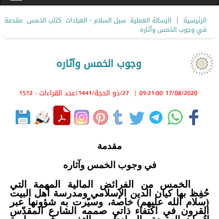
|
الرئيسية
الرسالة العملية
سبل السلام - العبادات
كتاب الخمس
مقدمة
في وجوب الخمس وآثاره
وجوب الخمس وآثاره
17/08/2020 09:21:00
|
27/ذو الحجة/1441
|عدد القراءات : 1512
مقدمة
في وجوب الخمس وآثاره
الخمس من الفرائض المالية المهمة التي
حُفِظ بها كيان الدين الإسلامي ومدرسة أهل البيت
(سلام الله عليهم) خاصة، وسيّرت به شؤونها عبر
القرون في اكتفاء ذاتي صممه الشارع المقدّس