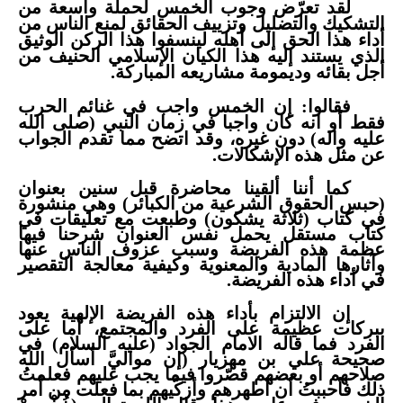
لقد تعرّض وجوب الخمس لحملة واسعة من
التشكيك والتضليل وتزييف الحقائق لمنع الناس من
أداء هذا الحق إلى أهله لينسفوا هذا الركن الوثيق
الذي يستند إليه هذا الكيان الإسلامي الحنيف من
أجل بقائه وديمومة مشاريعه المباركة.
فقالوا: إن الخمس واجب في غنائم الحرب
فقط أو انه كان واجبا في زمان النبي (صلى الله
عليه واله) دون غيره، وقد اتضح مما تقدم الجواب
عن مثل هذه الإشكالات.
كما أننا ألقينا محاضرة قبل سنين بعنوان
(حبس الحقوق الشرعية من الكبائر) وهي منشورة
في كتاب (ثلاثة يشكون) وطبعت مع تعليقات في
كتاب مستقل يحمل نفس العنوان شرحنا فيها
عظمة هذه الفريضة وسبب عزوف الناس عنها
وآثارها المادية والمعنوية وكيفية معالجة التقصير
في أداء هذه الفريضة.
إن الالتزام بأداء هذه الفريضة الإلهية يعود
ببركات عظيمة على الفرد والمجتمع، أما على
الفرد فما قاله الامام الجواد (عليه السلام) في
صحيحة علي بن مهزيار (إن مواليَّ أسأل الله
صلاحهم أو بعضهم قصّروا فيما يجب عليهم فعلمتُ
ذلك فأحببتُ أن أطهرهم وأزكّيهم بما فعلت من أمر