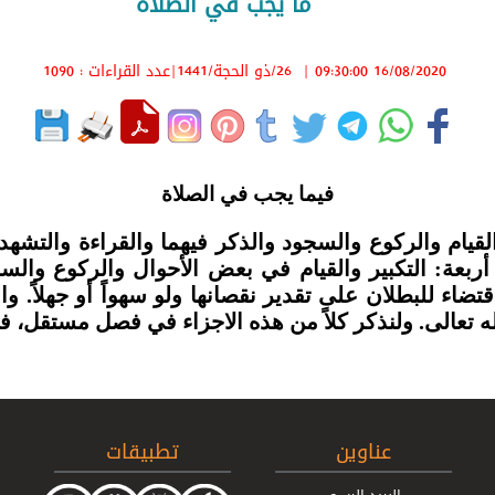
ما يجب في الصلاة
16/08/2020 09:30:00
|
26/ذو الحجة/1441
|عدد القراءات : 1090
فيما يجب في الصلاة
قيام والركوع والسجود والذكر فيهما والقراءة والتشهد و
ً أربعة: التكبير والقيام في بعض الأحوال والركوع وا
تضاء للبطلان على تقدير نقصانها ولو سهواً أو جهلاً. وال
له تعالى. ولنذكر كلاً من هذه الاجزاء في فصل مستقل، في
عناوين
تطبيقات