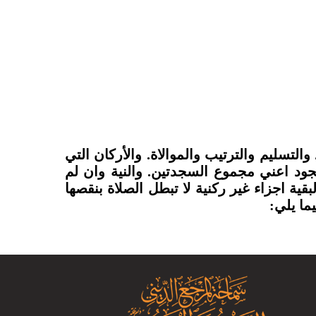
التسليم والترتيب والموالاة. والأركان التي
لسجود اعني مجموع السجدتين. والنية وان لم
بقية اجزاء غير ركنية لا تبطل الصلاة بنقصها
ما يلي: