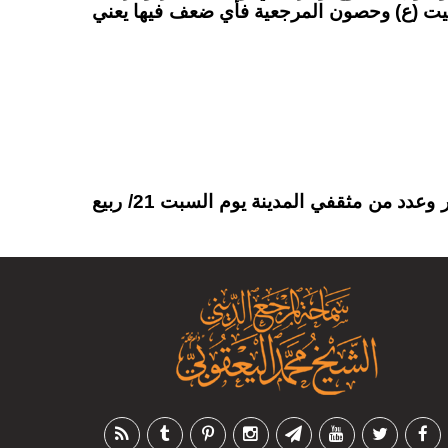
لبيت (ع) وحصون المرجعية فأي ضعف فيها يعني
(1) من كلمة سماحة الشيخ (دامت تأييداته) مع وفد الهيئة التعليمية في ناحية الفجر التابعة لمحافظة ذي قار وعدد من مثقفي المدينة يوم السبت 21/ ربيع