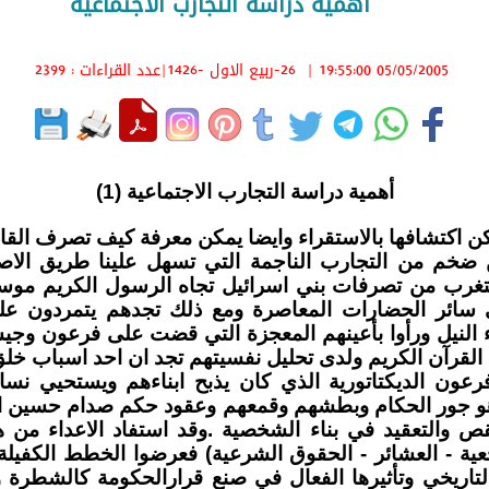
أهمية دراسة التجارب الاجتماعية
05/05/2005 19:55:00
|
26-ربيع الاول -1426
|عدد القراءات : 2399
أهمية دراسة التجارب الاجتماعية (1)
 اكتشافها بالاستقراء وايضا يمكن معرفة كيف تصرف القاد
ضخم من التجارب الناجمة التي تسهل علينا طريق الاصلا
نستغرب من تصرفات بني اسرائيل تجاه الرسول الكريم مو
ئر الحضارات المعاصرة ومع ذلك تجدهم يتمردون على او
لنيل ورأوا بأعينهم المعجزة التي قضت على فرعون وجيش
ذكرها القرآن الكريم ولدى تحليل نفسيتهم تجد ان احد اسباب 
رعون الديكتاتورية الذي كان يذبح ابناءهم ويستحيي نس
هو جور الحكام وبطشهم وقمعهم وعقود حكم صدام حسين ال
نقص والتعقيد في بناء الشخصية .وقد استفاد الاعداء من 
ية - العشائر - الحقوق الشرعية) فعرضوا الخطط الكفيلة
اريخي وتأثيرها الفعال في صنع قرارالحكومة كالشطرة 