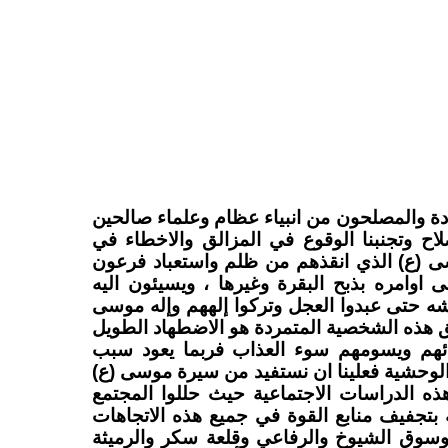
ة والمصلحون من انبياء عظام وعلماء صالحين
ح وتجنبنا الوقوع في المزالق والاخطاء في
سى (ع) الذي انقذهم من ظلم واستعباد فرعون
امره بذبح البقرة وغيرها ، ويسيئون اليه
ه حتى عبدوا العجل وتركوا إلههم وإله موسى
خلق هذه الشخصية المتمردة هو الاضطهاد الطويل
ائهم ويسومهم سوء العذاب فربما يعود سبب
وحشية فعلينا ان نستفيد من سيرة موسى (ع)
هذه الدراسات الاجتماعية حيث حللوا المجتمع
 بتجفيف منابع القوة في جميع هذه الاتجاهات
وسوق الشيوخ والرفاعي وقلعة سكر والرميثة