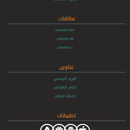
نطاقات
yaqoobi.com
yaqoobi.net
yaqoobi.iq
عناوين
البريد الرسمي
ارقام الهواتف
خارطة المكان
تطبيقات