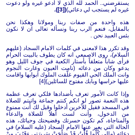
يستقرضني.. الحمد لله الذي لا أدعو غيره ولو دعوت
غيره لم يستجب لي دعائي)
(
[3]
).
هذه واحدة من صفات ربنا ومولانا وهكذا نحن
بالمقابل، فنعم الرب ربنا ونسأله تعالى ان لا نكون
بئس العبيد نحن .
وقد تكرر هذا لامعنى في كلمات الامام السجاد (عليهم
السلام)، روى الاصمعي انه كان يطوف بالبيت الحرام
فرأى شاباً متعلقاً بأستار الكعبة في جوف الليل وهو
يدعو وكان من دعائه (نامت العيون وغارت النجوم
وانت الملك الحي القيوم غلّقت الملوك ابوابها واقامت
عليها حراسها وبابك مفتوح للسائلين)
[4]
وإذا كانت الأمور تعرف بأضدادها فلكي تعرف عظمة
هذه النعمة تصور لو انكم كنتم جماعة واتيتم للصلاة
في المسجد فقيل للآخرين أدخلوا وقيل لك أنت ممنوع
من الدخول، وأنت لست أهلاً للصلاة والدعاء
والمناجاة، كم تكون حسرتك وفضيحتك وحيائك، هذه
الحالة التي يعبر عنها الامام السجاد (عليه السلام) في
دعائه (مالِي كُلَّما قُلْتُ قَدْ صَلُحَتْ سَرِيرَتِي وَقَرُبَ مِنْ