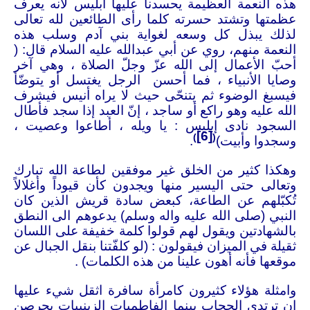
هذه النعمة العظيمة يحسدنا عليها أبليس لأنه يعرف
عظمتها وتشتد حسرته كلما رأى الطائعين لله تعالى
لذلك يبذل كل وسعه لغواية بني آدم وسلب هذه
النعمة منهم، روي عن أبي عبدالله عليه‌ السلام قال: (
أحبّ الأعمال إلى الله عزّ وجلّ الصلاة ، وهي آخر
وصايا الأنبياء ، فما أحسن الرجل يغتسل أو يتوضّأ
فيسبغ الوضوء ثم يتنحّى حيث لا يراه أنيس فيشرف
الله عليه وهو راكع أو ساجد ، إنّ العبد إذا سجد فأطال
السجود نادى إبليس : يا ويله ، أطاعوا وعصيت ،
[6]
)
(
وسجدوا وأبيت)
.
وهكذا كثير من الخلق غير موفقين لطاعة الله تبارك
وتعالى حتى اليسير منها ويجدون كأن قيوداً وأغلالاً
تُكبّلهم عن الطاعة، كبعض سادة قريش الذين كان
النبي (صلى الله عليه واله وسلم) يدعوهم الى النطق
بالشهادتين ويقول لهم قولوا كلمة خفيفة على اللسان
ثقيلة في الميزان فيقولون : (لو كلفّتنا بنقل الجبال عن
موقعها فأنه أهون علينا من هذه الكلمات) .
وامثلة هؤلاء كثيرون كامرأة سافرة اثقل شيء عليها
ان ترتدي الحجاب بينما الفاطميات الزينبيات يحرصن