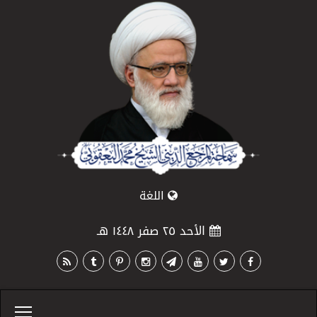
اللغة
الأحد ٢٥ صفر ١٤٤٨ هـ