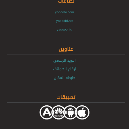
نطاقات
yaqoobi.com
yaqoobi.net
yaqoobi.iq
عناوين
البريد الرسمي
ارقام الهواتف
خارطة المكان
تطبيقات