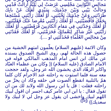
مَجالِسِ التَّوّابِينَ مَجْلِسِي عَرَضَتْ لِي بَلِيَّةٌ أَزالَتْ قَدْمِي
وَحالَتْ بَيْنِي وَبَيْنَ خِدْمَتِكَ، سَيِّدِي لَعَلَّكَ عَنْ بابِكَ
طَرَدْتَنِي وَعَنْ خِدْمَتِكَ نَحَّيْتَنِي، أَوْ لَعَلَّكَ رَأَيْتَنِي مُسْتَخِفا
بِحَقَّكَ فَأَقْصَيْتَنِي، أَوْ لَعَلَّكَ رَأيْتَنِي مُعْرِضا عَنْكَ فَقَلَيْتَنِي،
أَوْ لَعَلَّكَ وَجَدْتَنِي فِي مَقامِ الكاذِبِينَ فَرَفَضْتَنِي، أَوْ لَعَلَّكَ
رَأَيْتَنِي غَيْرَ شاكِرٍ لِنَعْمائِكَ فَحَرَمْتَنِي، أَوْ لَعَلَّكَ فَقَدْتَنِي
مِنْ مَجالِسِ العُلَماءِ فَخَذَلْتَنِي او ....).
وكان الائمة (عليهم السلام) يعلّمون امتهم الخشية من
حصول هذه الحالة لهم، روى الشيخ الصدوق بسنده
عن مالك ابن انس امام المذهب المالكي قوله في
الامام الصادق (عليه السلام) (( وكان من عظماء العبّاد
واكابر الزهّاد الذي يخشون الله عز وجل، ولقد حججت
معه سنة فلما استوت به راحلته عند الاحرام كان كلما
همّ بالتلبية انقطع الصوت في حلقه وكاد ان يخرَّ من
راحلته فقلت : قل يا ابن رسول الله ولابد لك من ان
تقول فقال : يا ابن ابي عامر كيف اجسر ان اقول لبيك
اللهم لبيك واخشى ان يقول عز وجل لي لا لبيك ولا
[5]
)
(
سعديك))