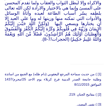
والاكراه وإلا لبطل الثواب والعقاب ولما تقدم المحسن
على المسئ وإنما هي بالاختيار والارادة لكن الله تعالى
بلطفه يسّر أسباب الطاعة لعبده وآتاهُ الوسائل
والأدوات التي تمكنه منها وزينها له وما على العبد إلا
أن يختارها ويسعى اليها (وَلَكِنَّ اللَّهَ حَبَّبَ إِلَيْكُمُ
الْإِيمَانَ وَزَيَّنَهُ فِي قُلُوبِكُمْ وَكَرَّهَ إِلَيْكُمُ الْكُفْرَ وَالْفُسُوقَ
وَالْعِصْيَانَ أُوْلَئِكَ هُمُ الرَّاشِدُونَ، فَضْلاً مِّنَ اللَّهِ وَنِعْمَةً
وَاللَّهُ عَلِيمٌ حَكِيمٌ) (الحجرات/7-8).
) من حديث سماحة المرجع اليعقوبي (دام ظله) مع الجمع من اساتذة
[1]
وطلبة جامعة الصدر الدينية فرع كربلاء يوم الاحد 25/محرم/1437
الموافق 8/11/2015
) مفاتيح الجنان :219.
[2]
) نفس المصدر.
[3]