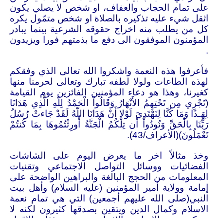
على تمام الحجاب والعفاف، او شخص لا يصلي يكون
اثقل شيء عليه تذكيره بالصلاة او شخص متمّول يكره
كل من يطلب منه اخراج حقوقه الشرعية بينما يبادر
المؤمنون الموفقون الى دفع ما بذمتهم فورا ويزيدون
.
فأعرفوا هذه النعمة واشكروا الله تعالى الذي وفقكم
لهذه الطاعات ولولا لطفه تبارك وتعالى لحرمنا منها
كغيرنا، وهذا هو دعاء المؤمنين الفائزين يوم القيامة
(تَجْرِي مِن تَحْتِهِمُ الأَنْهَارُ وَقَالُواْ الْحَمْدُ لِلّهِ الَّذِي هَدَانَا
لِهَـذَا وَمَا كُنَّا لِنَهْتَدِيَ لَوْلا أَنْ هَدَانَا اللّهُ لَقَدْ جَاءتْ رُسُلُ
رَبِّنَا بِالْحَقِّ وَنُودُواْ أَن تِلْكُمُ الْجَنَّةُ أُورِثْتُمُوهَا بِمَا كُنتُمْ
تَعْمَلُونَ)(الأعراف/43).
وخذ مثالاً اخر ما يعرض اليوم على الشاشات
الفضائيات ووسائل التواصل الاجتماعي وتقنيات
المعلومات من الحجج البالغة والبراهين الواضحة على
إمامة وولاية أمير المؤمنين (عليه السلام) وأهل بيت
النبي(صلى الله عليهم أجمعين) التي هي تمام نعمة
الاسلام وكمال الدين ويتقين بصدقها كثيرون لكنه لا