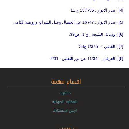
) بحار الانوار : 96/ 197 ح 11
[4]
) بحار الانوار : 47/ 16 عن الخصال وعلل الشرائع وروضة الكافي
[5]
)
وسائل الشيعة - ج ٤
، ص39.
[6]
) الكافي : - 1/346 ح33.
[7]
) الفرقان :- 11/34 عن نور الثقلين : 2/31.
[8]
اقسام مهمة
مختارات
المكتبة الصوتية
ارسل استفتاءك