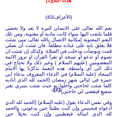
هَدَانَا اللّهُ)
[1]
(الأعراف/43)
نعم الله تعالى على الانسان كثيرة لا تعد ولا تحصى
قلما يلتفت اليها سواء كانت مادية او معنوية، ومن تلك
النعم المعنوية إمكانية الاتصال بالله تعالى متى شئت
فلا يغلق بابه على عباده مطلقاً، فان شئت أن تصلي
قمت وتوضأت ودخلت في الصلاة، وكذلك إن شئت ان
تصوم او تدعو او تسجد او تقرأ القرآن او تزور الائمة
المعصومين (عليهم السلام ) وغير ذلك ولا تحتاج في
ذلك الى أي واسطة، هذه النعمة يذكرّنا بها الامام
السجاد (عليه السلام) في الدعاء المعروف بدعاء ابي
حمزة في ليالي شهر رمضان (الحمد لله الذي أناديه
كلما شئت لحاجتي وأخلوا به حيث شئت بسري بغير
[2]
).
(
شفيعٍ فيقضي لي حاجتي)
وفي نفس الدعاء يقول (عليه السلام) (الحمد لله الذي
أدعواه فيجيبني وإن كنت بطيئاً حين يدعوني، والحمد
لله الذي اسأله فيعطيني وإن كنت بخيلاً حين