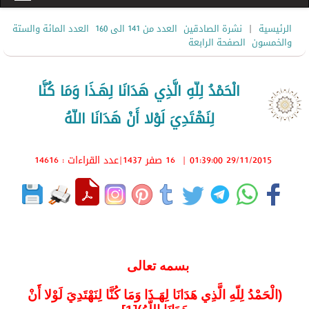
|
الرئيسية
نشرة الصادقين
العدد من 141 الى 160
العدد المائة والستة
والخمسون
الصفحة الرابعة
الْحَمْدُ لِلّهِ الَّذِي هَدَانَا لِهَـذَا وَمَا كُنَّا
لِنَهْتَدِيَ لَوْلا أَنْ هَدَانَا اللّهُ
29/11/2015 01:39:00
|
16 صفر 1437
|عدد القراءات : 14616
بسمه تعالى
(الْحَمْدُ لِلّهِ الَّذِي هَدَانَا لِهَـذَا وَمَا كُنَّا لِنَهْتَدِيَ لَوْلا أَنْ