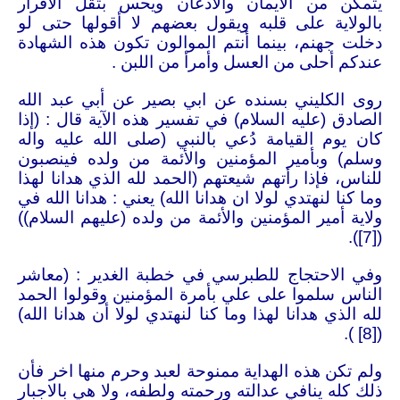
يتمكن من الايمان والاذعان ويحس بثقل الاقرار
بالولاية على قلبه ويقول بعضهم لا أقولها حتى لو
دخلت جهنم، بينما أنتم الموالون تكون هذه الشهادة
عندكم أحلى من العسل وأمرأ من اللبن .
روى الكليني بسنده عن ابي بصير عن أبي عبد الله
الصادق (عليه السلام) في تفسير هذه الآية قال : (إذا
كان يوم القيامة دُعي بالنبي (صلى الله عليه واله
وسلم) وبأمير المؤمنين والأئمة من ولده فينصبون
للناس، فإذا رأتهم شيعتهم (الحمد لله الذي هدانا لهذا
وما كنا لنهتدي لولا ان هدانا الله) يعني : هدانا الله في
ولاية أمير المؤمنين والأئمة من ولده (عليهم السلام))
).
[7]
(
وفي الاحتجاج للطبرسي في خطبة الغدير : (معاشر
الناس سلموا على علي بأمرة المؤمنين وقولوا الحمد
لله الذي هدانا لهذا وما كنا لنهتدي لولا أن هدانا الله)
).
[8]
(
ولم تكن هذه الهداية ممنوحة لعبد وحرم منها اخر فأن
ذلك كله ينافي عدالته ورحمته ولطفه، ولا هي بالاجبار