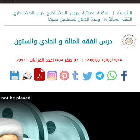
|
الرئيسية
المكتبة الصوتية
دروس البحث الخارج
درس البحث الخارج -
الفقه
مسألة 30 : وحدة الهلال للمسلمين جميعا
درس الفقه المائة و الحادي والستون
15/05/2014 12:00:00
|
07 صفر 1434
|عدد القراءات : 2092
d not be played