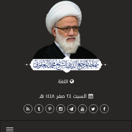
اللغة
السبت ٢٤ صفر ١٤٤٨ هـ